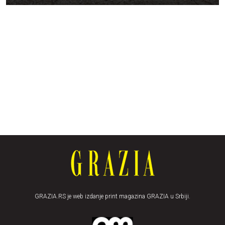
GRAZIA.RS je web izdanje print magazina GRAZIA u Srbiji.