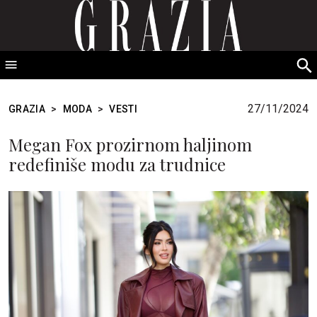
GRAZIA Srbija
S
fo
27/11/2024
GRAZIA
>
MODA
>
VESTI
Megan Fox prozirnom haljinom
redefiniše modu za trudnice