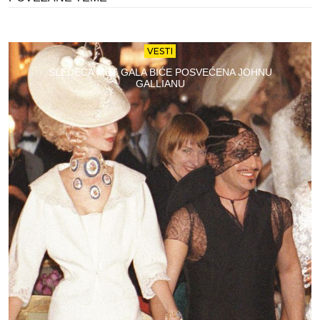
VESTI
SLEDEĆA MET GALA BIĆE POSVEĆENA JOHNU
GALLIANU