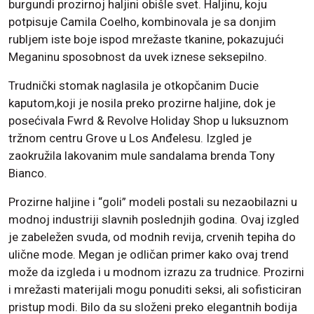
burgundi prozirnoj haljini obišle svet. Haljinu, koju
potpisuje Camila Coelho, kombinovala je sa donjim
rubljem iste boje ispod mrežaste tkanine, pokazujući
Meganinu sposobnost da uvek iznese seksepilno.
Trudnički stomak naglasila je otkopčanim Ducie
kaputom,koji je nosila preko prozirne haljine, dok je
posećivala Fwrd & Revolve Holiday Shop u luksuznom
tržnom centru Grove u Los Anđelesu. Izgled je
zaokružila lakovanim mule sandalama brenda Tony
Bianco.
Prozirne haljine i “goli” modeli postali su nezaobilazni u
modnoj industriji slavnih poslednjih godina. Ovaj izgled
je zabeležen svuda, od modnih revija, crvenih tepiha do
ulične mode. Megan je odličan primer kako ovaj trend
može da izgleda i u modnom izrazu za trudnice. Prozirni
i mrežasti materijali mogu ponuditi seksi, ali sofisticiran
pristup modi. Bilo da su složeni preko elegantnih bodija