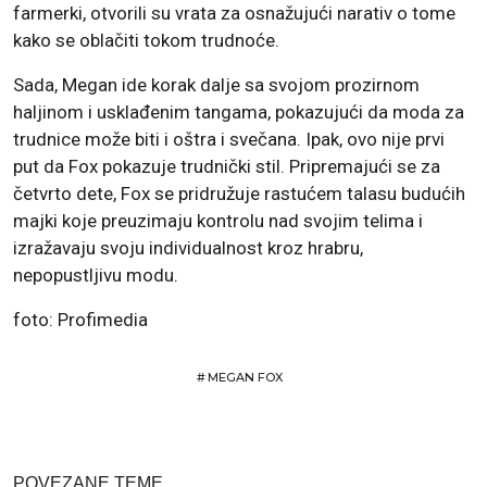
farmerki, otvorili su vrata za osnažujući narativ o tome
kako se oblačiti tokom trudnoće.
Sada, Megan ide korak dalje sa svojom prozirnom
haljinom i usklađenim tangama, pokazujući da moda za
trudnice može biti i oštra i svečana. Ipak, ovo nije prvi
put da Fox pokazuje trudnički stil. Pripremajući se za
četvrto dete, Fox se pridružuje rastućem talasu budućih
majki koje preuzimaju kontrolu nad svojim telima i
izražavaju svoju individualnost kroz hrabru,
nepopustljivu modu.
foto: Profimedia
#
MEGAN FOX
POVEZANE TEME