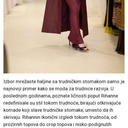
Izbor mrežaste haljine sa trudničkim stomakom samo je
najnoviji primer kako se moda za trudnice razvija. U
poslednjim godinama, poznate ličnosti poput Rihanne
redefinisale su stil tokom trudnoće, birajući otkrivajuće
komade koji slave trudničke stomake, umesto da ih
skrivaju. Rihannin ikonični izgledi tokom trudnoća, od
prozirnih topova do crop topova i nisko-podignutih