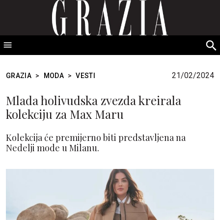
GRAZIA Srbija
S
fo
21/02/2024
GRAZIA
>
MODA
>
VESTI
Mlada holivudska zvezda kreirala
kolekciju za Max Maru
Kolekcija će premijerno biti predstavljena na
Nedelji mode u Milanu.