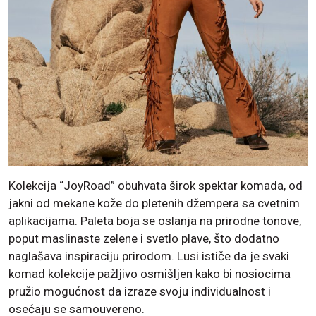
Kolekcija “JoyRoad” obuhvata širok spektar komada, od
jakni od mekane kože do pletenih džempera sa cvetnim
aplikacijama. Paleta boja se oslanja na prirodne tonove,
poput maslinaste zelene i svetlo plave, što dodatno
naglašava inspiraciju prirodom. Lusi ističe da je svaki
komad kolekcije pažljivo osmišljen kako bi nosiocima
pružio mogućnost da izraze svoju individualnost i
osećaju se samouvereno.