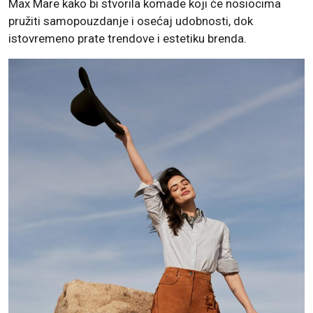
Max Mare kako bi stvorila komade koji će nosiocima
pružiti samopouzdanje i osećaj udobnosti, dok
istovremeno prate trendove i estetiku brenda.