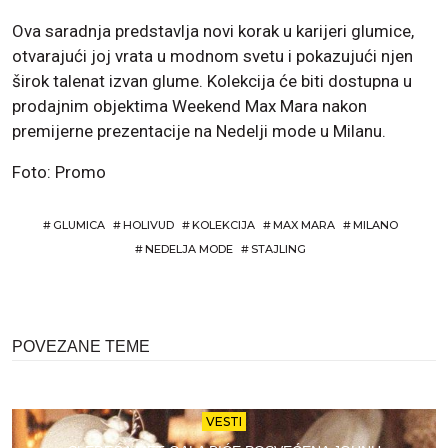
Ova saradnja predstavlja novi korak u karijeri glumice,
otvarajući joj vrata u modnom svetu i pokazujući njen
širok talenat izvan glume. Kolekcija će biti dostupna u
prodajnim objektima Weekend Max Mara nakon
premijerne prezentacije na Nedelji mode u Milanu.
Foto: Promo
#
GLUMICA
#
HOLIVUD
#
KOLEKCIJA
#
MAX MARA
#
MILANO
#
NEDELJA MODE
#
STAJLING
POVEZANE TEME
VESTI