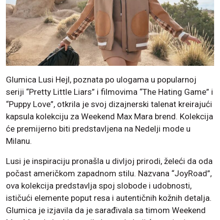
Glumica Lusi Hejl, poznata po ulogama u popularnoj
seriji “Pretty Little Liars” i filmovima “The Hating Game” i
“Puppy Love”, otkrila je svoj dizajnerski talenat kreirajući
kapsula kolekciju za Weekend Max Mara brend. Kolekcija
će premijerno biti predstavljena na Nedelji mode u
Milanu.
Lusi je inspiraciju pronašla u divljoj prirodi, želeći da oda
počast američkom zapadnom stilu. Nazvana “JoyRoad”,
ova kolekcija predstavlja spoj slobode i udobnosti,
ističući elemente poput resa i autentičnih kožnih detalja.
Glumica je izjavila da je sarađivala sa timom Weekend