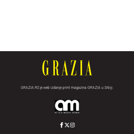
GRAZIA.RS je web izdanje print magazina GRAZIA u Srbiji.