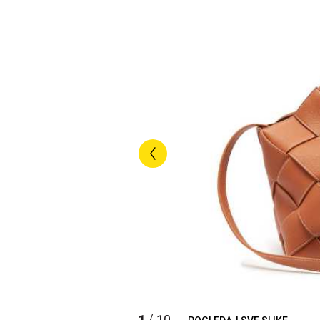
1
10
/