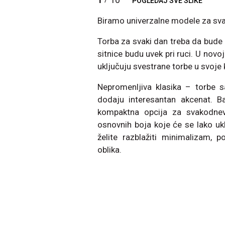
POGLEDAJ SVE SLIKE
Biramo univerzalne modele za sva
Torba za svaki dan treba da bude
sitnice budu uvek pri ruci. U nov
uključuju svestrane torbe u svoje 
Nepromenljiva klasika – torbe s
dodaju interesantan akcenat. Ba
kompaktna opcija za svakodnevn
osnovnih boja koje će se lako uklo
želite razblažiti minimalizam,
oblika.