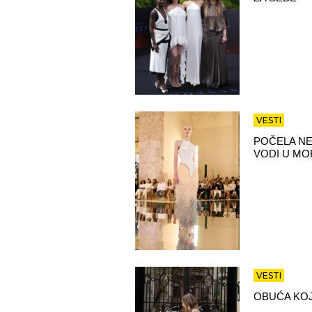
VESTI
POČELA NE
VODI U MO
VESTI
OBUĆA KOJ