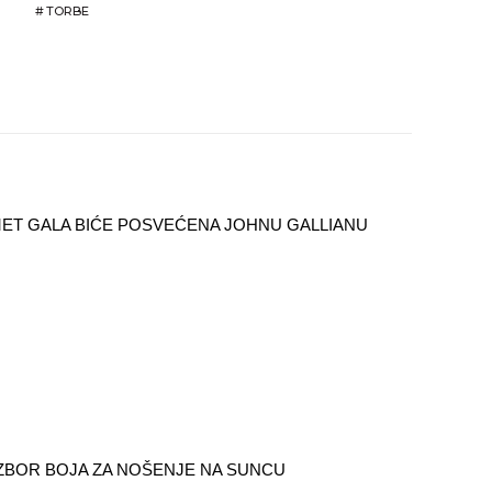
#
TORBE
ET GALA BIĆE POSVEĆENA JOHNU GALLIANU
IZBOR BOJA ZA NOŠENJE NA SUNCU