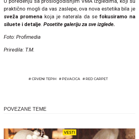
U poređenju sa prošlogodišnjim VMA izgledima, koji su
praktično mogli da vas zaslepe, ova nova estetika bila je
sveža promena
koja je naterala da se
fokusiramo na
siluete i detalje
.
Posetite galeriju za sve izglede.
Foto: Profimedia
Priredila: T.M.
#
CRVENI TEPIH
#
PEVACICA
#
RED CARPET
POVEZANE TEME
VESTI