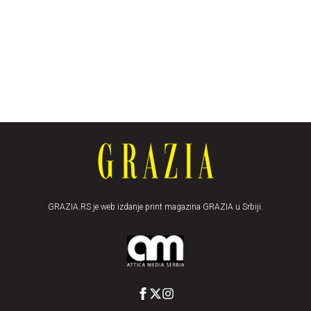
GRAZIA.RS je web izdanje print magazina GRAZIA u Srbiji.