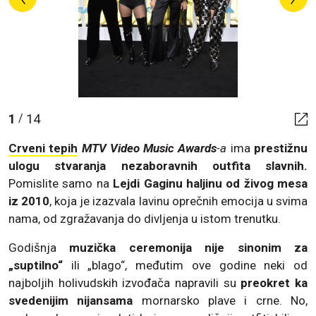
1
14
/
Crveni tepih
MTV Video Music Awards
-a
ima
prestižnu
ulogu stvaranja nezaboravnih outfita slavnih.
Pomislite samo na
Lejdi Gaginu haljinu od živog mesa
iz 2010
, koja je izazvala lavinu oprečnih emocija u svima
nama, od zgražavanja do divljenja u istom trenutku.
Godišnja
muzička ceremonija nije sinonim za
„suptilno“
ili „blago“, međutim ove godine neki od
najboljih holivudskih izvođača napravili su
preokret ka
svedenijim nijansama
mornarsko plave i crne. No,