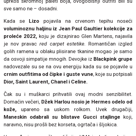
uprkos skromnoj paleti boja, ovogodišnji outfiti bili su
sve samo ne – dosadni.
Kada se
Lizo
pojavila na crvenom tepihu noseći
voluminoznu haljinu iz Jean Paul Gaultier kolekcije za
proleće 2022,
koju je dizajnirao Glen Martens, najavila
je nov pravac
red carpet estetike.
Romantičan izgled
golih ramena u oblaku plisirane tkanine mogao je samo
da osvoji simpatije mnogih. Devojke iz
Blackpink grupe
nadovezale su se na ovu energiju kada su se pojavile u
crnim outfitima od čipke i guste vune
, koje su potpisali
Dior, Saint Laurent, Chanel i Celine.
Čak su i muškarci prihvatili ovaj modni senzibilitet.
Domaćin večeri,
Džek Harlou nosio je Hermes odelo od
kože,
upareno sa uskom rolkom. Uvek drugačiji,
Maneskin odabrali su blistave Gucci stajlinge
koji,
naravno, nisu prošli bez korseta, ogrtača i šljokica.