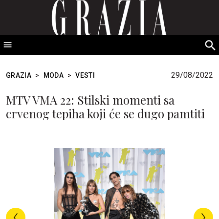
GRAZIA Srbija
S
fo
29/08/2022
GRAZIA
>
MODA
>
VESTI
MTV VMA 22: Stilski momenti sa
crvenog tepiha koji će se dugo pamtiti