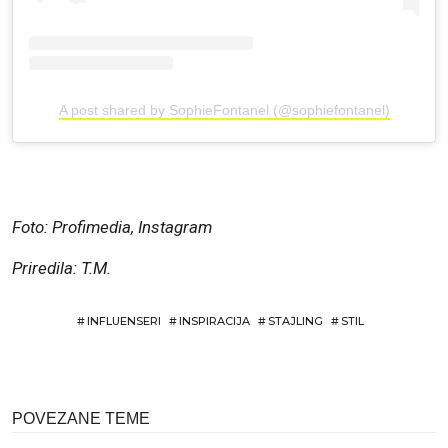
A post shared by SophieFontanel (@sophiefontanel)
Foto: Profimedia, Instagram
Priredila: T.M.
#
INFLUENSERI
#
INSPIRACIJA
#
STAJLING
#
STIL
POVEZANE TEME