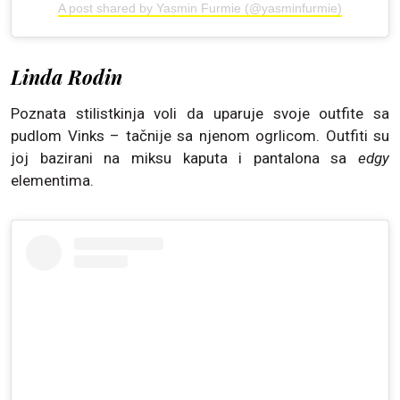
A post shared by Yasmin Furmie (@yasminfurmie)
Linda Rodin
Poznata stilistkinja voli da uparuje svoje outfite sa
pudlom Vinks – tačnije sa njenom ogrlicom. Outfiti su
joj bazirani na miksu kaputa i pantalona sa
edgy
elementima.