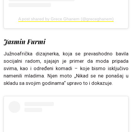
A post shared by Grece Ghanem (@greceghanem)
Jasmin Furmi
Južnoafrička dizajnerka, koja se prevashodno bavila
socijalni radom, sjajajn je primer da moda pripada
svima, kao i određeni komadi – koje bismo isključivo
namenili mladima. Njen moto „Nikad se ne ponašaj u
skladu sa svojim godinama“ upravo to i dokazuje.