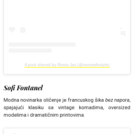
A post shared by Renia Jaz (@venswifestyle)
Sofi Fontanel
Modna novinarka oličenje je francuskog šika
bez napora
,
spajajući klasiku sa vintage komadima, oversized
modelima i dramatičnim printovima.