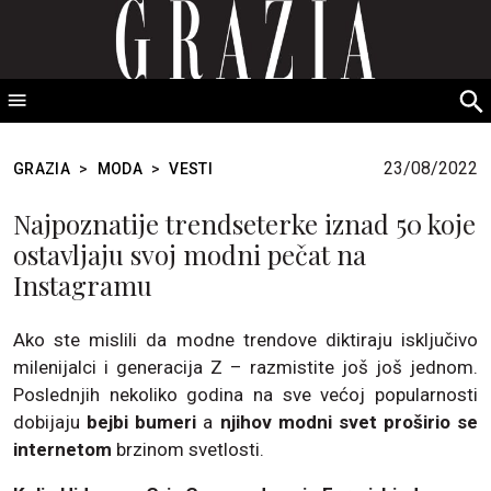
GRAZIA Srbija
S
fo
23/08/2022
GRAZIA
>
MODA
>
VESTI
Najpoznatije trendseterke iznad 50 koje
ostavljaju svoj modni pečat na
Instagramu
Ako ste mislili da modne trendove diktiraju isključivo
milenijalci i generacija Z – razmistite još još jednom.
Poslednjih nekoliko godina na sve većoj popularnosti
dobijaju
bejbi bumeri
a
njihov modni svet proširio se
internetom
brzinom svetlosti.