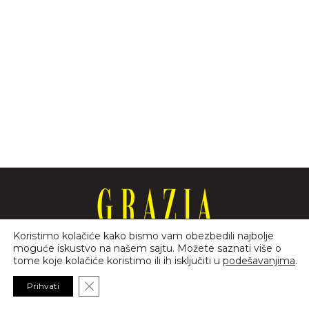
Koristimo kolačiće kako bismo vam obezbedili najbolje
moguće iskustvo na našem sajtu. Možete saznati više o
GRAZIA.RS je web izdanje print magazina GRAZIA u Srbiji.
tome koje kolačiće koristimo ili ih isključiti u
podešavanjima
.
Close GDPR Cookie Banner
Prihvati