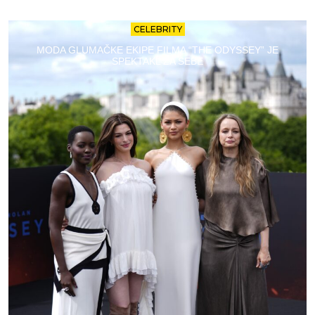
CELEBRITY
MODA GLUMAČKE EKIPE FILMA “THE ODYSSEY” JE
SPEKTAKL ZA SEBE