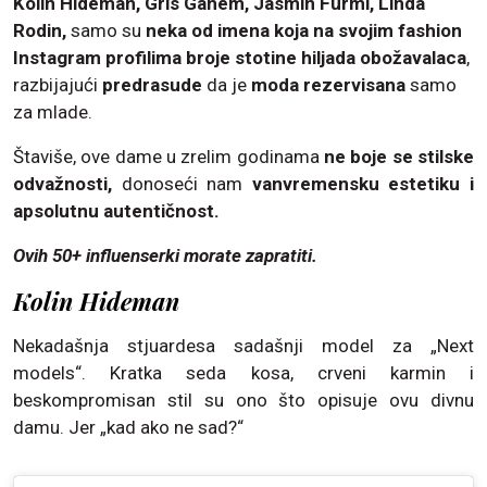
Kolin Hideman, Gris Ganem, Jasmin Furmi, Linda
Rodin,
samo su
neka od imena koja na svojim fashion
Instagram profilima broje stotine hiljada obožavalaca
,
razbijajući
predrasude
da je
moda rezervisana
samo
za mlade.
Štaviše, ove dame u zrelim godinama
ne boje se stilske
odvažnosti,
donoseći nam
vanvremensku estetiku i
apsolutnu autentičnost.
Ovih 50+ influenserki morate zapratiti.
Kolin Hideman
Nekadašnja stjuardesa sadašnji model za „Next
models“. Kratka seda kosa, crveni karmin i
beskompromisan stil su ono što opisuje ovu divnu
damu. Jer „kad ako ne sad?“