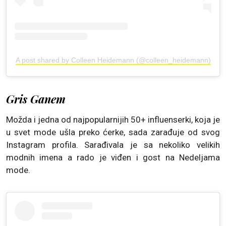
A post shared by Colleen Heidemann (@colleen_heidemann)
Gris Ganem
Možda i jedna od najpopularnijih 50+ influenserki, koja je
u svet mode ušla preko ćerke, sada zarađuje od svog
Instagram profila. Sarađivala je sa nekoliko velikih
modnih imena a rado je viđen i gost na Nedeljama
mode.