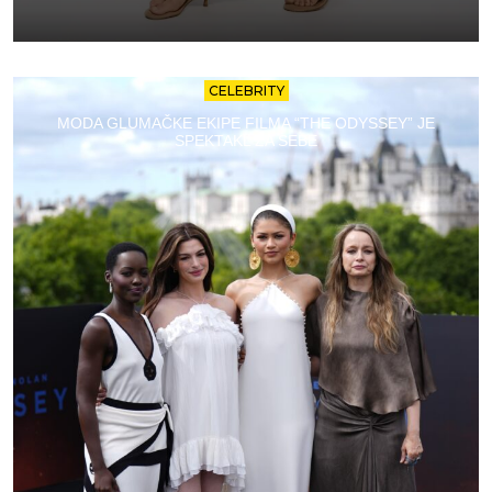
CELEBRITY
MODA GLUMAČKE EKIPE FILMA “THE ODYSSEY” JE
SPEKTAKL ZA SEBE