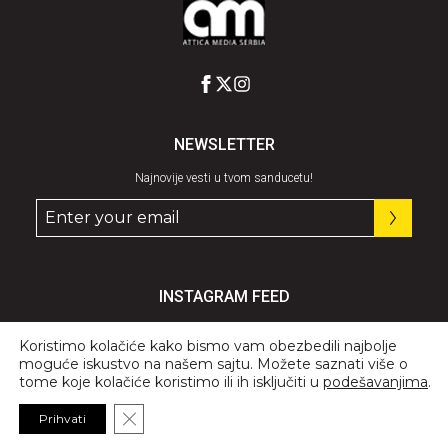
NEWSLETTER
Najnovije vesti u tvom sanducetu!
INSTAGRAM FEED
Pratite nas
@graziaserbia
Koristimo kolačiće kako bismo vam obezbedili najbolje
moguće iskustvo na našem sajtu. Možete saznati više o
tome koje kolačiće koristimo ili ih isključiti u
podešavanjima
.
Close GDPR Cookie Banner
Prihvati
© 2026 All Rights Reserved, GRAZIA.