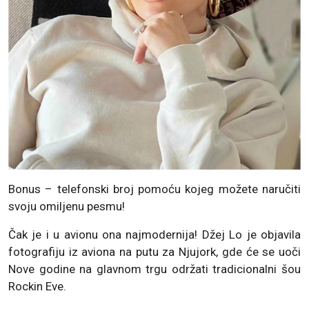
Bonus – telefonski broj pomoću kojeg možete naručiti
svoju omiljenu pesmu!
Čak je i u avionu ona najmodernija! Džej Lo je objavila
fotografiju iz aviona na putu za Njujork, gde će se uoči
Nove godine na glavnom trgu održati tradicionalni šou
Rockin Eve.