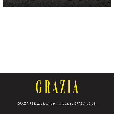
GRAZIA.RS je web izdanje print magazina GRAZIA u Srbiji.