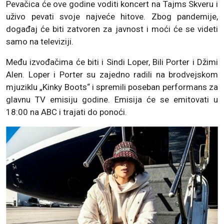
Pevačica će ove godine voditi koncert na Tajms Skveru i
uživo pevati svoje najveće hitove. Zbog pandemije,
događaj će biti zatvoren za javnost i moći će se videti
samo na televiziji.
Među izvođačima će biti i Sindi Loper, Bili Porter i Džimi
Alen. Loper i Porter su zajedno radili na brodvejskom
mjuziklu „Kinky Boots“ i spremili poseban performans za
glavnu TV emisiju godine. Emisija će se emitovati u
18:00 na ABC i trajati do ponoći.