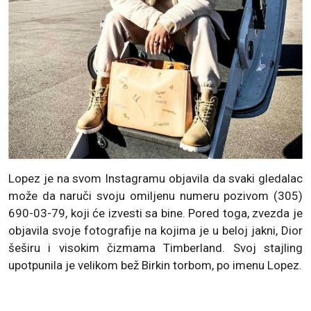
Lopez je na svom Instagramu objavila da svaki gledalac
može da naruči svoju omiljenu numeru pozivom (305)
690-03-79, koji će izvesti sa bine. Pored toga, zvezda je
objavila svoje fotografije na kojima je u beloj jakni, Dior
šeširu i visokim čizmama Timberland. Svoj stajling
upotpunila je velikom bež Birkin torbom, po imenu Lopez.