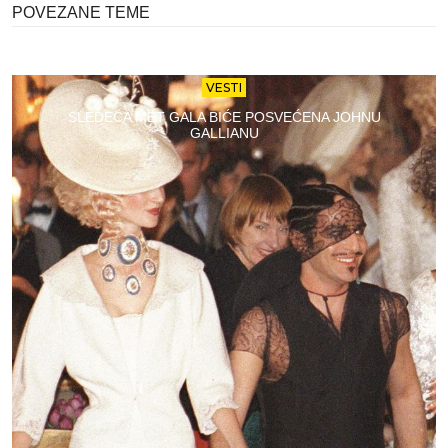
POVEZANE TEME
VESTI
SLEDEĆA MET GALA BIĆE POSVEĆENA JOHNU
GALLIANU