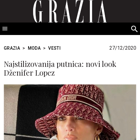
GRAZIA Srbija
S
fo
27/12/2020
GRAZIA
>
MODA
>
VESTI
Najstilizovanija putnica: novi look
Dženifer Lopez