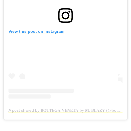
View this post on Instagram
A post shared by 𝐁𝐎𝐓𝐓𝐄𝐆𝐀 𝐕𝐄𝐍𝐄𝐓𝐀 𝐛𝐲 𝐌. 𝐁𝐋𝐀𝐙𝐘 (@bottegaveneta_blazy)