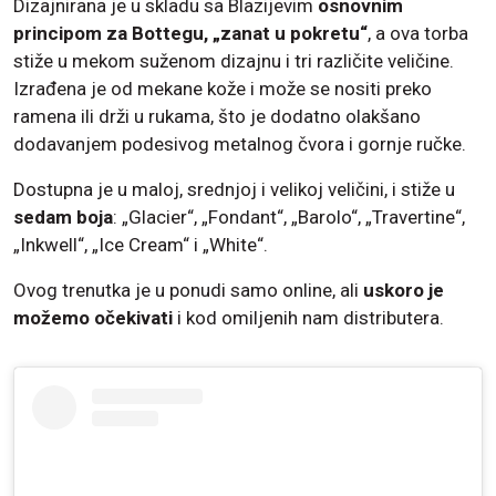
Dizajnirana je u skladu sa Blazijevim
osnovnim
principom za Bottegu, „zanat u pokretu“
, a ova torba
stiže u mekom suženom dizajnu i tri različite veličine.
Izrađena je od mekane kože i može se nositi preko
ramena ili drži u rukama, što je dodatno olakšano
dodavanjem podesivog metalnog čvora i gornje ručke.
Dostupna je u maloj, srednjoj i velikoj veličini, i stiže u
sedam boja
: „Glacier“, „Fondant“, „Barolo“, „Travertine“,
„Inkwell“, „Ice Cream“ i „White“.
Ovog trenutka je u ponudi samo online, ali
uskoro je
možemo očekivati
i kod omiljenih nam distributera.