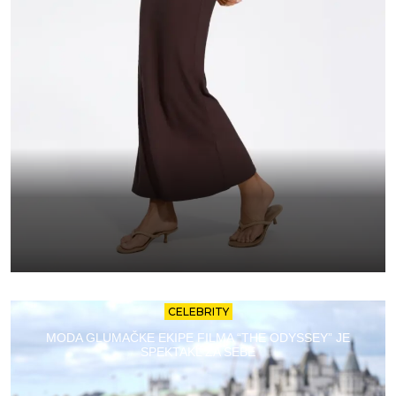
CELEBRITY
MODA GLUMAČKE EKIPE FILMA “THE ODYSSEY” JE
SPEKTAKL ZA SEBE