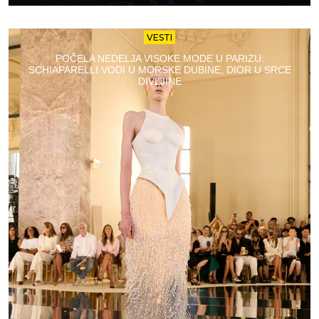
VESTI
POČELA NEDELJA VISOKE MODE U PARIZU:
SCHIAPARELLI VODI U MORSKE DUBINE, DIOR U SRCE
DIVLJINE