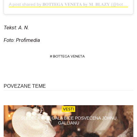
A post shared by 𝐁𝐎𝐓𝐓𝐄𝐆𝐀 𝐕𝐄𝐍𝐄𝐓𝐀 𝐛𝐲 𝐌. 𝐁𝐋𝐀𝐙𝐘 (@bottegaveneta_blazy)
Tekst: A. N.
Foto: Profimedia
#
BOTTEGA VENETA
POVEZANE TEME
VESTI
SLEDEĆA MET GALA BIĆE POSVEĆENA JOHNU
GALLIANU