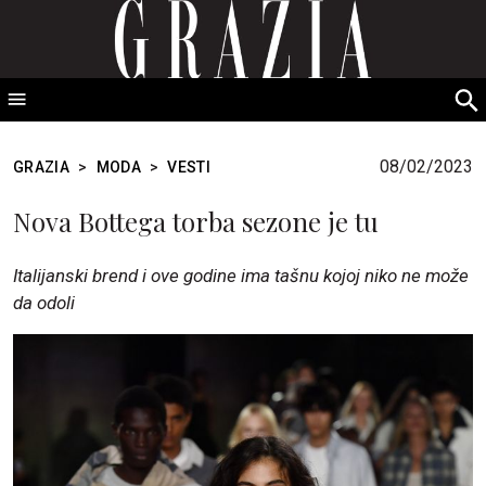
GRAZIA Srbija
S
fo
08/02/2023
GRAZIA
>
MODA
>
VESTI
Nova Bottega torba sezone je tu
Italijanski brend i ove godine ima tašnu kojoj niko ne može
da odoli