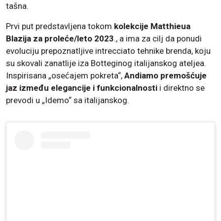
tašna.
Prvi put predstavljena tokom
kolekcije Matthieua
Blazija za proleće/leto 2023
., a ima za cilj da ponudi
evoluciju prepoznatljive intrecciato tehnike brenda, koju
su skovali zanatlije iza Botteginog italijanskog ateljea.
Inspirisana „osećajem pokreta“,
Andiamo premošćuje
jaz između elegancije i funkcionalnosti
i direktno se
prevodi u „Idemo“ sa italijanskog.