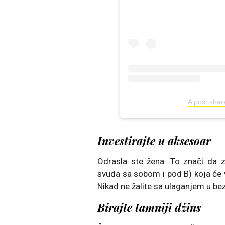
A post shar
Investirajte u aksesoar
Odrasla ste žena. To znači da z
svuda sa sobom i pod B) koja će
Nikad ne žalite sa ulaganjem u bez
Birajte tamniji džins