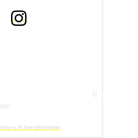
ed by no.34 Style (@no34style)