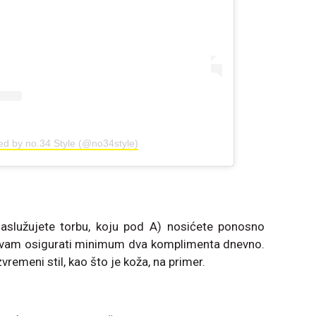
ed by no.34 Style (@no34style)
aslužujete torbu, koju pod A) nosićete ponosno
 vam osigurati minimum dva komplimenta dnevno.
vremeni stil, kao što je koža, na primer.