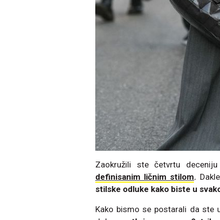
Zaokružili ste četvrtu decenij
definisanim ličnim stilom
.
Dakle
stilske odluke kako biste u sva
Kako bismo se postarali da ste