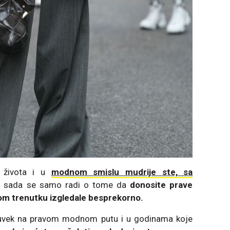
u života i u
modnom smislu mudrije ste, sa
 sada se samo radi o tome da
donosite prave
kom trenutku izgledale besprekorno.
 uvek na pravom modnom putu i u godinama koje