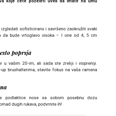
ova koje ćete poželeti uvek da imate na umu
izgledati sofisticirano i savršeno zaokružiti svaki
ra da bude vrtoglavo visoka – I one od 4, 5 cm
esto poprsja
 u vašim 20-im, ali sada ste zreliji i vispreniji.
-up brushalterima, stavite fokus na vaša ramena
ima
itke podlaktice nose sa sobom posebnu dozu
omad dugih rukava, podvrnite ih!