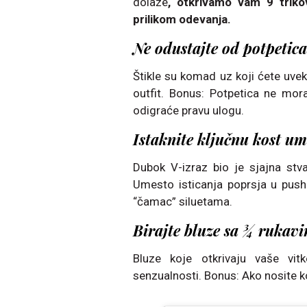
dolaze
, otkrivamo vam 9 trik
prilikom odevanja.
Ne odustajte od potpetica
Štikle su komad uz koji ćete uvek 
outfit. Bonus: Potpetica ne mo
odigraće pravu ulogu.
Istaknite ključnu kost um
Dubok V-izraz bio je sjajna stvar
Umesto isticanja poprsja u push
“čamac” siluetama.
Birajte bluze sa ¾ rukav
Bluze koje otkrivaju vaše v
senzualnosti. Bonus: Ako nosite k