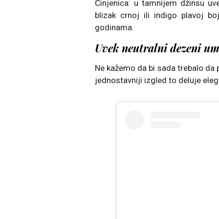
Činjenica: u tamnijem džinsu uve
blizak crnoj ili indigo plavoj b
godinama.
Uvek neutralni dezeni um
Ne kažemo da bi sada trebalo da p
jednostavniji izgled to deluje elega