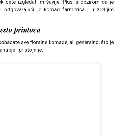
k ćete izgledati mršavije. Plus, s obzirom da je
oji odgovarajući je komad farmerica i u zrelijim
esto printova
obacate sve floralne komade, ali generalno, što je
ntnije i pristojnije.