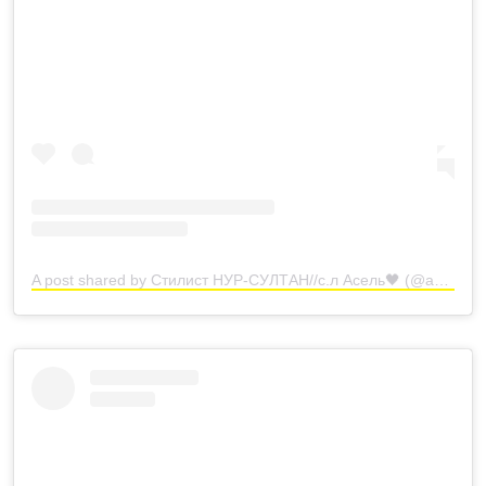
A post shared by Стилист НУР-СУЛТАН//с.л Асель🖤 (@asselya.arystanbek)