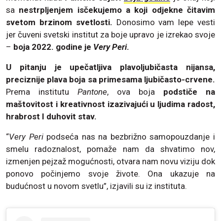
sa
nestrpljenjem isčekujemo a koji odjekne čitavim
svetom brzinom svetlosti.
Donosimo vam lepe vesti
jer čuveni svetski institut za boje upravo je izrekao svoje
–
boja 2022. godine je
Very Peri
.
U pitanju je upečatljiva plavoljubičasta nijansa,
preciznije plava boja sa primesama ljubičasto-crvene.
Prema institutu
Pantone
, ova boja
podstiče na
maštovitost i kreativnost izazivajući u ljudima radost,
hrabrost I duhovit stav.
“
Very Peri
podseća nas na bezbrižno samopouzdanje i
smelu radoznalost, pomaže nam da shvatimo nov,
izmenjen pejzaž mogućnosti, otvara nam novu viziju dok
ponovo počinjemo svoje živote. Ona ukazuje na
budućnost u novom svetlu”, izjavili su iz instituta.