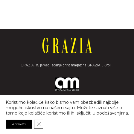
GRAZIA.RS je web izdanje print magazina GRAZIA u Srbiji.
Koristimo kolačiće kako bismo vam obezbedili najbolje
moguće iskustvo na našem sajtu. Možete saznati više o
tome koje kolačiće koristimo ili ih isključiti u
podešavanjima
.
NEWSLETTER
Close GDPR Cookie Banner
Prihvati
Najnovije vesti u tvom sanducetu!