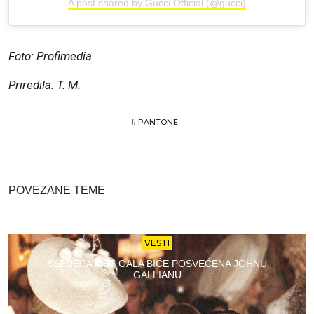
A post shared by Gucci Official (@gucci)
Foto: Profimedia
Priredila: T. M.
#
PANTONE
POVEZANE TEME
VESTI
SLEDEĆA MET GALA BIĆE POSVEĆENA JOHNU
GALLIANU