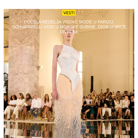
VESTI
POČELA NEDELJA VISOKE MODE U PARIZU:
SCHIAPARELLI VODI U MORSKE DUBINE, DIOR U SRCE
DIVLJINE