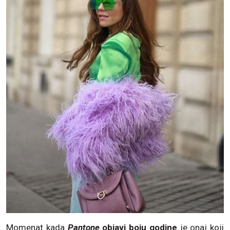
Momenat kada
Pantone
objavi
boju godine
je onaj koji