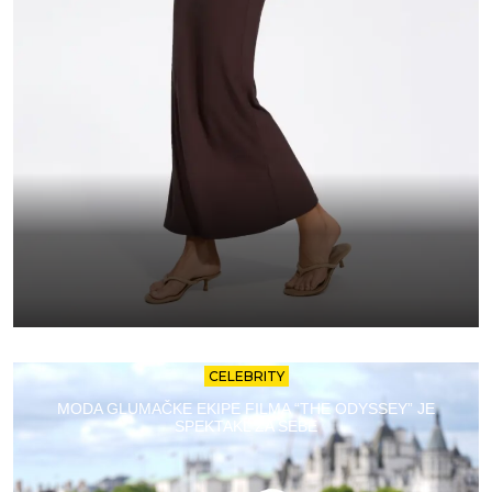
CELEBRITY
MODA GLUMAČKE EKIPE FILMA “THE ODYSSEY” JE
SPEKTAKL ZA SEBE