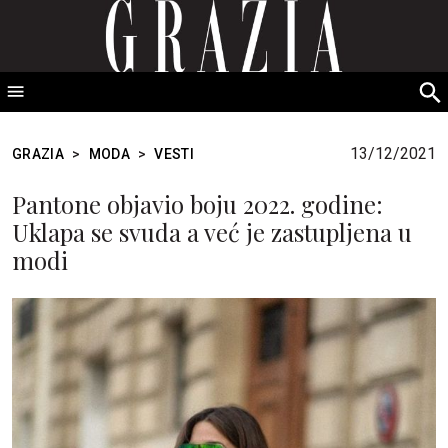
GRAZIA Srbija
S
fo
13/12/2021
GRAZIA
>
MODA
>
VESTI
Pantone objavio boju 2022. godine:
Uklapa se svuda a već je zastupljena u
modi