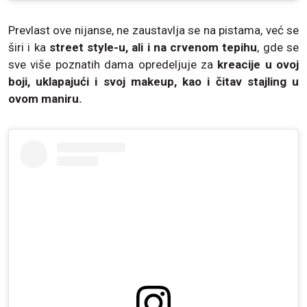
Prevlast ove nijanse, ne zaustavlja se na pistama, već se
širi i ka
street style-u, ali i na crvenom tepihu
, gde se
sve više poznatih dama opredeljuje za
kreacije u ovoj
boji, uklapajući i svoj makeup, kao i čitav stajling u
ovom maniru.