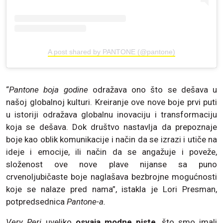
A post shared by PANTONE (@pantone)
“
Pantone boja godine
odražava ono što se dešava u
našoj globalnoj kulturi. Kreiranje ove nove boje prvi puti
u istoriji odražava globalnu inovaciju i transformaciju
koja se dešava. Dok društvo nastavlja da prepoznaje
boje kao oblik komunikacije i način da se izrazi i utiče na
ideje i emocije, ili način da se angažuje i poveže,
složenost ove nove plave nijanse sa puno
crvenoljubičaste boje naglašava bezbrojne mogućnosti
koje se nalaze pred nama”, istakla je Lori Presman,
potpredsednica
Pantone-a.
Very Peri
uveliko
osvaja modne piste
, što smo imali