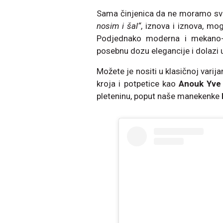
Sama činjenica da ne moramo sva
nosim i šal“
, iznova i iznova, mo
Podjednako moderna i mekano-u
posebnu dozu elegancije i dolazi u 
Možete je nositi u klasičnoj varij
kroja i potpetice kao
Anouk Yve
pleteninu, poput naše manekenke