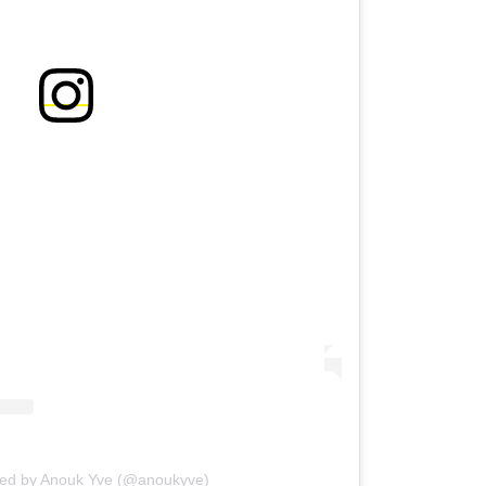
red by Anouk Yve (@anoukyve)