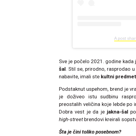
A post sha
Sve je počelo 2021. godine kada 
šal
. Stil se, prirodno, rasprodao 
nabavite, imali ste
kultni predme
Podstaknut uspehom, brend je vrat
je doživeo istu sudbinu raspr
preostalih veličina koje lebde po 
Dobra vest je da je
jakna-šal
pos
high-street
brendovi kreirali sopstv
Šta je čini toliko posebnom?