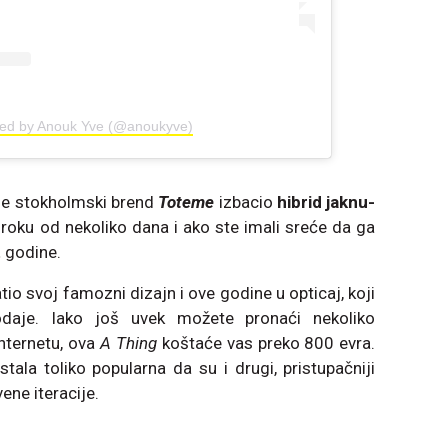
red by Anouk Yve (@anoukyve)
je stokholmski brend
Toteme
izbacio
hibrid jaknu-
u roku od nekoliko dana i ako ste imali sreće da ga
t
godine.
io svoj famozni dizajn i ove godine u opticaj, koji
odaje. Iako još uvek možete pronaći nekoliko
internetu, ova
A Thing
koštaće vas preko 800 evra.
tala toliko popularna da su i drugi, pristupačniji
ene iteracije.