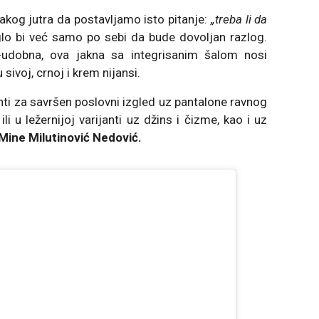
kog jutra da postavljamo isto pitanje:
„treba li da
glo bi već samo po sebi da bude dovoljan razlog.
dobna, ova jakna sa integrisanim šalom nosi
sivoj, crnoj i krem nijansi.
anti za savršen poslovni izgled uz pantalone ravnog
ili u ležernijoj varijanti uz džins i čizme, kao i uz
Mine Milutinović Nedović.