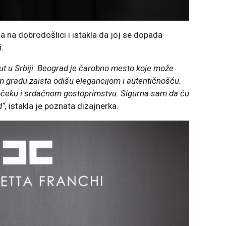
la na dobrodošlici i istakla da joj se dopada
.
t u Srbiji. Beograd je čarobno mesto koje može
om gradu zaista odišu elegancijom i autentičnošću.
čeku i srdačnom gostoprimstvu. Sigurna sam da ću
“,
istakla je poznata dizajnerka.