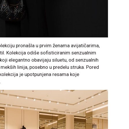
kolekciju pronašla u prvim ženama avijatičarima,
l. Kolekcija odiše sofisticiranim senzualnim
oji elegantno obavijaju siluetu, od senzualnih
 mekših linija, posebno u predelu struka. Pored
, kolekcija je upotpunjena resama koje
.