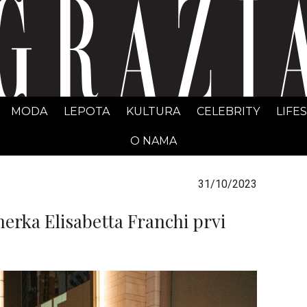
GRAZIA Srbija
MODA
LEPOTA
KULTURA
CELEBRITY
LIFE
O NAMA
31/10/2023
nerka Elisabetta Franchi prvi