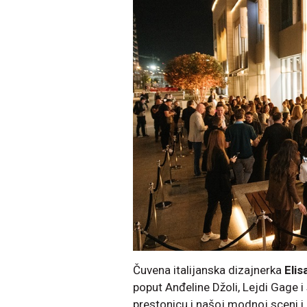
Čuvena italijanska dizajnerka
Elis
poput Anđeline Džoli, Lejdi Gage i 
prestonicu i našoj modnoj sceni i