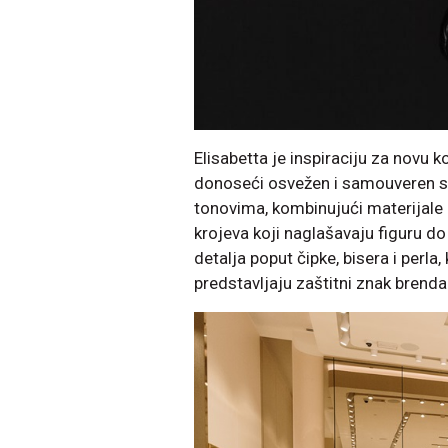
Elisabetta je inspiraciju za novu 
donoseći osvežen i samouveren sti
tonovima, kombinujući materijale k
krojeva koji naglašavaju figuru do
detalja poput čipke, bisera i perla
predstavljaju zaštitni znak brenda