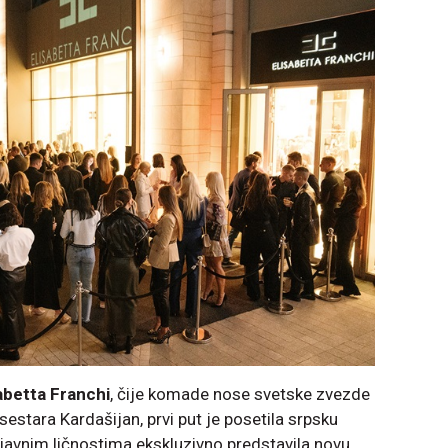
abetta Franchi
, čije komade nose svetske zvezde
sestara Kardašijan, prvi put je posetila srpsku
 javnim ličnostima ekskluzivno predstavila novu