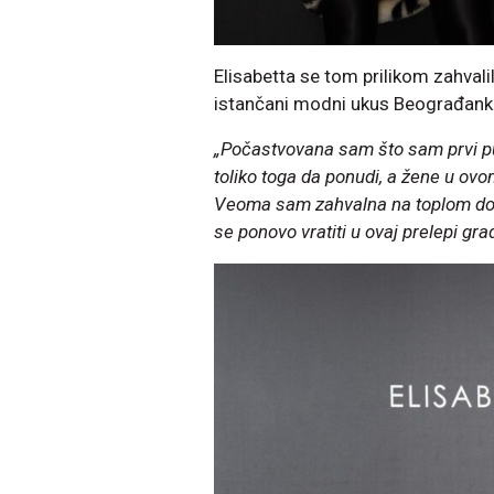
Elisabetta se tom prilikom zahvali
istančani modni ukus Beograđanki
„Počastvovana sam što sam prvi pu
toliko toga da ponudi, a žene u ov
Veoma sam zahvalna na toplom do
se ponovo vratiti u ovaj prelepi grad