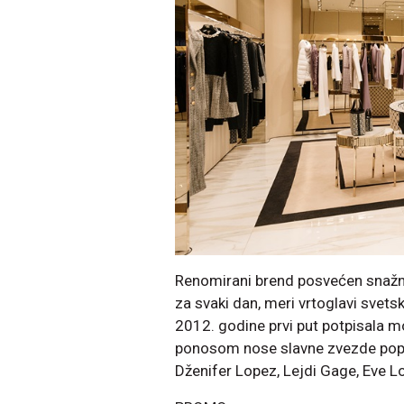
Renomirani brend posvećen snažno
za svaki dan, meri vrtoglavi svets
2012. godine prvi put potpisala 
ponosom nose slavne zvezde poput
Dženifer Lopez, Lejdi Gage, Eve Lo