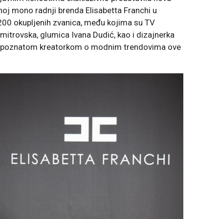
noj mono radnji brenda Elisabetta Franchi u
 200 okupljenih zvanica, među kojima su TV
Dimitrovska, glumica Ivana Dudić, kao i dizajnerka
sa poznatom kreatorkom o modnim trendovima ove