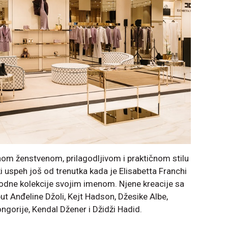
m ženstvenom, prilagodljivom i praktičnom stilu
ki uspeh još od trenutka kada je Elisabetta Franchi
modne kolekcije svojim imenom. Njene kreacije sa
 Anđeline Džoli, Kejt Hadson, Džesike Albe,
ngorije, Kendal Džener i Džidži Hadid.