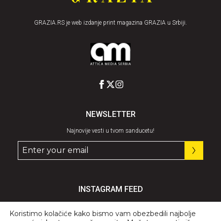
GRAZIA.RS je web izdanje print magazina GRAZIA u Srbiji.
NEWSLETTER
Najnovije vesti u tvom sanducetu!
INSTAGRAM FEED
Pratite nas
@graziaserbia
Koristimo kolačiće kako bismo vam obezbedili najbolje