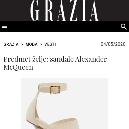
GRAZIA Srbija
S
fo
04/05/2020
GRAZIA
>
MODA
>
VESTI
Predmet želje: sandale Alexander
McQueen