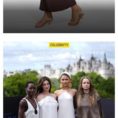
CELEBRITY
MODA GLUMAČKE EKIPE FILMA “THE ODYSSEY” JE
SPEKTAKL ZA SEBE