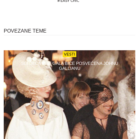
#
EASY CHIC
POVEZANE TEME
VESTI
SLEDEĆA MET GALA BIĆE POSVEĆENA JOHNU
GALLIANU