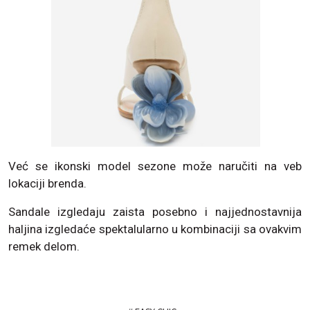
Već se ikonski model sezone može naručiti na veb
lokaciji brenda.
Sandale izgledaju zaista posebno i najjednostavnija
haljina izgledaće spektalularno u kombinaciji sa ovakvim
remek delom.