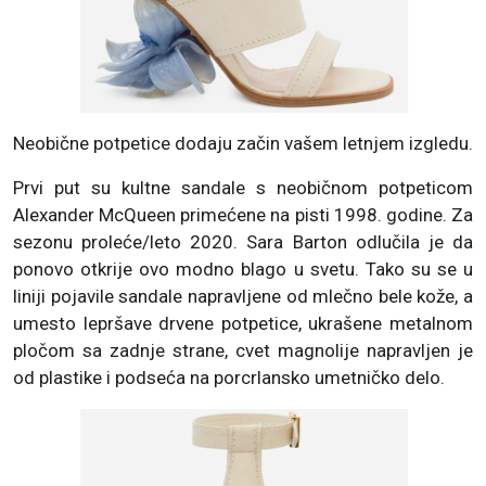
Neobične potpetice dodaju začin vašem letnjem izgledu.
Prvi put su kultne sandale s neobičnom potpeticom
Alexander McQueen primećene na pisti 1998. godine. Za
sezonu proleće/leto 2020. Sara Barton odlučila je da
ponovo otkrije ovo modno blago u svetu. Tako su se u
liniji pojavile sandale napravljene od mlečno bele kože, a
umesto lepršave drvene potpetice, ukrašene metalnom
pločom sa zadnje strane, cvet magnolije napravljen je
od plastike i podseća na porcrlansko umetničko delo.