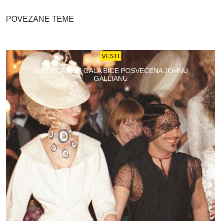
POVEZANE TEME
VESTI
SLEDEĆA MET GALA BIĆE POSVEĆENA JOHNU
GALLIANU