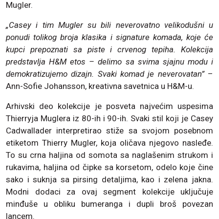
Mugler.
„Casey i tim Mugler su bili neverovatno velikodušni u
ponudi tolikog broja klasika i signature komada, koje će
kupci prepoznati sa piste i crvenog tepiha. Kolekcija
predstavlja H&M etos – delimo sa svima sjajnu modu i
demokratizujemo dizajn. Svaki komad je neverovatan”
–
Ann-Sofie Johansson, kreativna savetnica u H&M-u.
Arhivski deo kolekcije je posveta najvećim uspesima
Thierryja Muglera iz 80-ih i 90-ih. Svaki stil koji je Casey
Cadwallader interpretirao stiže sa svojom posebnom
etiketom Thierry Mugler, koja oličava njegovo nasleđe.
To su crna haljina od somota sa naglašenim strukom i
rukavima, haljina od čipke sa korsetom, odelo koje čine
sako i suknja sa pirsing detaljima, kao i zelena jakna.
Modni dodaci za ovaj segment kolekcije uključuje
minđuše u obliku bumeranga i dupli broš povezan
lancem.