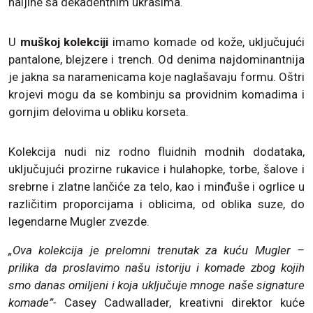
haljine sa dekadentnim ukrasima.
U
muškoj kolekciji
imamo komade od kože, uključujući
pantalone, blejzere i trench. Od denima najdominantnija
je jakna sa naramenicama koje naglašavaju formu. Oštri
krojevi mogu da se kombinju sa providnim komadima i
gornjim delovima u obliku korseta.
Kolekcija nudi niz rodno fluidnih modnih dodataka,
uključujući prozirne rukavice i hulahopke, torbe, šalove i
srebrne i zlatne lančiće za telo, kao i minđuše i ogrlice u
različitim proporcijama i oblicima, od oblika suze, do
legendarne Mugler zvezde.
„Ova kolekcija je prelomni trenutak za kuću Mugler –
prilika da proslavimo našu istoriju i komade zbog kojih
smo danas omiljeni i koja uključuje mnoge naše signature
komade”-
Casey Cadwallader, kreativni direktor kuće