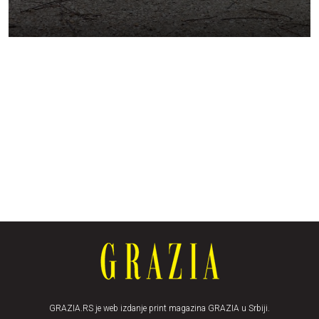
GRAZIA.RS je web izdanje print magazina GRAZIA u Srbiji.