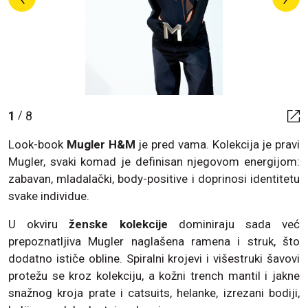
1
8
/
Look-book
Mugler H&M
je pred vama. Kolekcija je pravi
Mugler, svaki komad je definisan njegovom energijom:
zabavan, mladalački, body-positive i doprinosi identitetu
svake individue.
U okviru
ženske kolekcije
dominiraju sada već
prepoznatljiva Mugler naglašena ramena i struk, što
dodatno ističe obline. Spiralni krojevi i višestruki šavovi
protežu se kroz kolekciju, a kožni trench mantil i jakne
snažnog kroja prate i catsuits, helanke, izrezani bodiji,