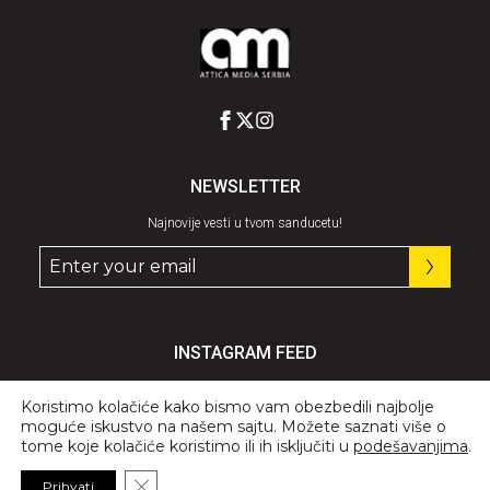
NEWSLETTER
Najnovije vesti u tvom sanducetu!
INSTAGRAM FEED
Pratite nas
@graziaserbia
Koristimo kolačiće kako bismo vam obezbedili najbolje
moguće iskustvo na našem sajtu. Možete saznati više o
tome koje kolačiće koristimo ili ih isključiti u
podešavanjima
.
Close GDPR Cookie Banner
Prihvati