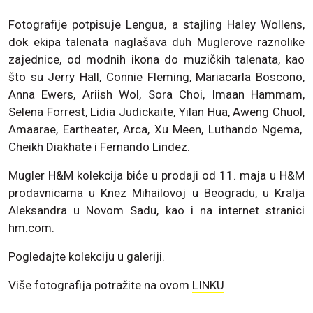
Fotografije potpisuje Lengua, a stajling Haley Wollens,
dok ekipa talenata naglašava duh Muglerove raznolike
zajednice, od modnih ikona do muzičkih talenata, kao
što su Jerry Hall, Connie Fleming, Mariacarla Boscono,
Anna Ewers, Ariish Wol, Sora Choi, Imaan Hammam,
Selena Forrest, Lidia Judickaite, Yilan Hua, Aweng Chuol,
Amaarae, Eartheater, Arca, Xu Meen, Luthando Ngema,
Cheikh Diakhate i Fernando Lindez.
Mugler H&M kolekcija biće u prodaji od 11. maja u H&M
prodavnicama u Knez Mihailovoj u Beogradu, u Kralja
Aleksandra u Novom Sadu, kao i na internet stranici
hm.com.
Pogledajte kolekciju u galeriji.
Više fotografija potražite na ovom
LINKU