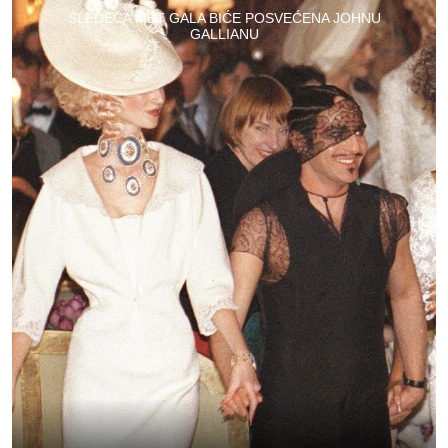
SLEDEĆA MET GALA BIĆE POSVEĆENA JOHNU
GALLIANU