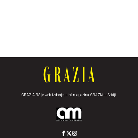
GRAZIA.RS je web izdanje print magazina GRAZIA u Srbiji.