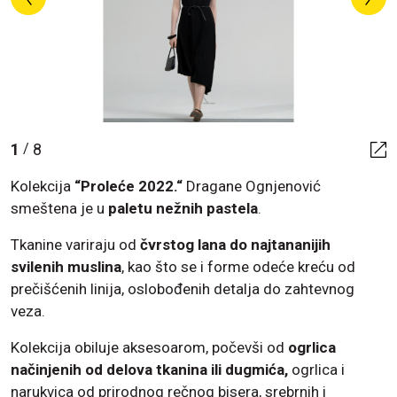
1
8
/
Kolekcija
“Proleće 2022.“
Dragane Ognjenović
smeštena je u
paletu nežnih pastela
.
Tkanine variraju od
čvrstog lana do najtananijih
svilenih muslina
, kao što se i forme odeće kreću od
prečišćenih linija, oslobođenih detalja do zahtevnog
veza.
Kolekcija obiluje aksesoarom, počevši od
ogrlica
načinjenih od delova tkanina ili dugmića,
ogrlica i
narukvica od prirodnog rečnog bisera, srebrnih i