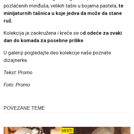
pozlaćenih minđuša, velikih tašni u bojama pastela,
te
minijaturnih tašnica u koje jedva da može da stane
ruž.
Kolekcija je zaokružena i kreće se o
d odeće za svaki
dan do komada za posebne prilike
.
U galeriji pogledajte deo kolekcije naše poznate
dizajnerke.
Tekst: Promo
Foto: Promo
POVEZANE TEME
VESTI