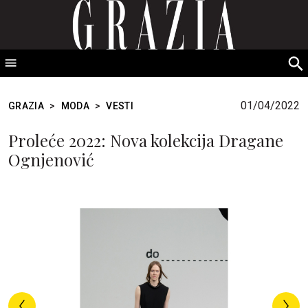
GRAZIA Srbija
S
fo
01/04/2022
GRAZIA
>
MODA
>
VESTI
Proleće 2022: Nova kolekcija Dragane
Ognjenović