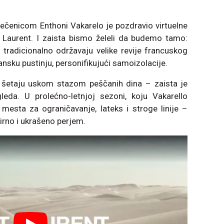
ečenicom Enthoni Vakarelo je pozdravio virtuelne
t Laurent. I zaista bismo želeli da budemo tamo:
tradicionalno održavaju velike revije francuskog
nsku pustinju, personifikujući samoizolacije.
e šetaju uskom stazom peščanih dina – zaista je
da. U prolećno-letnjoj sezoni, koju Vakarello
sta za ograničavanje, lateks i stroge linije –
irno i ukrašeno perjem.