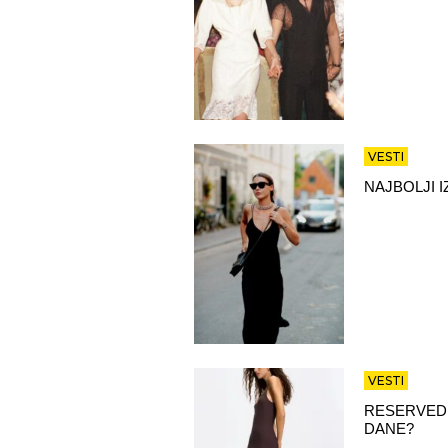
VESTI
NAJBOLJI 
VESTI
RESERVED 
DANE?