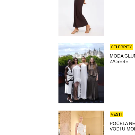
CELEBRITY
MODA GLUM
ZA SEBE
VESTI
POČELA NE
VODI U MO