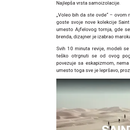
Najlepša vrsta samoizolacije.
„Voleo bih da ste ovde“ – ovom r
goste svoje nove kolekcije Sain
umesto Ajfelovog tornja, gde se 
brenda, dizajner je izabrao maroka
Svih 10 minuta revije, modeli s
teško otrgnuti se od ovog pogle
povezuje sa eskapizmom, nema me
umesto toga sve je lepršavo, proz