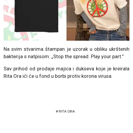
Na svim stvarima štampan je uzorak u obliku ukrštenih
bakterija s natpisom: „Stop the spread. Play your part.”
Sav prihod od prodaje majica i dukseva koje je kreirala
Rita Ora ići će u fond u borbi protiv korona virusa.
#
RITA ORA