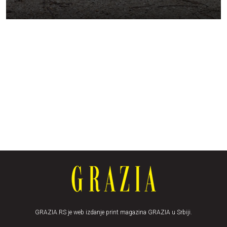
GRAZIA.RS je web izdanje print magazina GRAZIA u Srbiji.