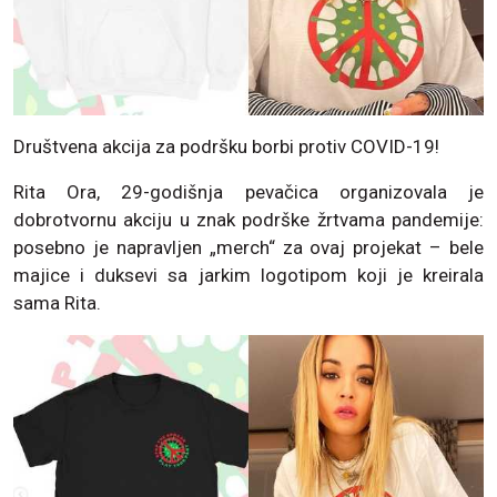
Društvena akcija za podršku borbi protiv COVID-19!
Rita Ora, 29-godišnja pevačica organizovala je
dobrotvornu akciju u znak podrške žrtvama pandemije:
posebno je napravljen „merch“ za ovaj projekat – bele
majice i duksevi sa jarkim logotipom koji je kreirala
sama Rita.