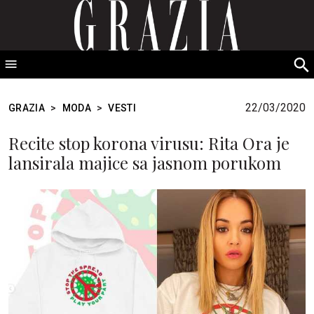
GRAZIA Srbija
S
fo
22/03/2020
GRAZIA
>
MODA
>
VESTI
Recite stop korona virusu: Rita Ora je
lansirala majice sa jasnom porukom