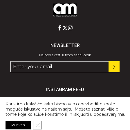
NEWSLETTER
Najnovije vesti u tvom sanducetu!
INSTAGRAM FEED
Pratite nas
@graziaserbia
Koristimo kolačiće kako bismo vam obezbedili najbolje
moguće iskustvo na našem sajtu. Možete saznati više o
tome koje kolačiće koristimo ili ih isključiti u
podešavanjima
.
Close GDPR Cookie Banner
Prihvati
© 2026 All Rights Reserved, GRAZIA.