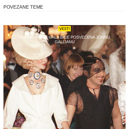
POVEZANE TEME
VESTI
SLEDEĆA MET GALA BIĆE POSVEĆENA JOHNU
GALLIANU