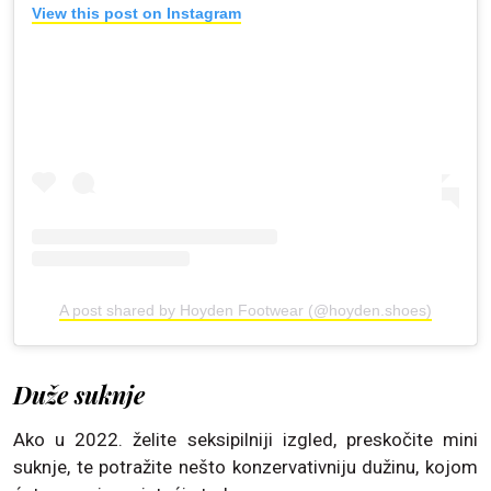
View this post on Instagram
A post shared by Hoyden Footwear (@hoyden.shoes)
Duže suknje
Ako u 2022. želite seksipilniji izgled, preskočite mini
suknje, te potražite nešto konzervativniju dužinu, kojom