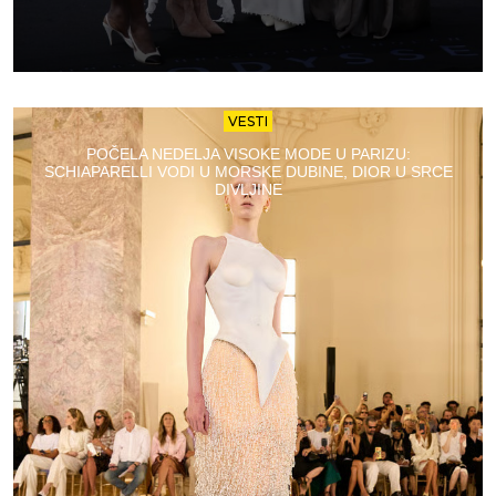
VESTI
POČELA NEDELJA VISOKE MODE U PARIZU:
SCHIAPARELLI VODI U MORSKE DUBINE, DIOR U SRCE
DIVLJINE