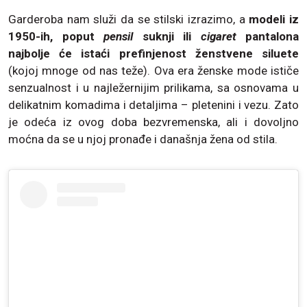
Garderoba nam služi da se stilski izrazimo, a
modeli iz
1950-ih, poput
pensil
suknji ili
cigaret
pantalona
najbolje će istaći prefinjenost ženstvene siluete
(kojoj mnoge od nas teže). Ova era ženske mode ističe
senzualnost i u najležernijim prilikama, sa osnovama u
delikatnim komadima i detaljima – pletenini i vezu. Zato
je odeća iz ovog doba bezvremenska, ali i dovoljno
moćna da se u njoj pronađe i današnja žena od stila.