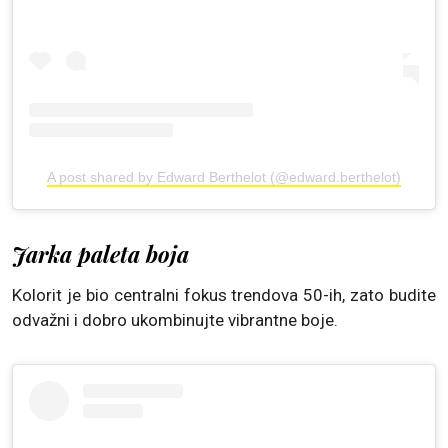
A post shared by Edward Berthelot (@edward.berthelot)
Jarka paleta boja
Kolorit je bio centralni fokus trendova 50-ih, zato budite
odvažni i dobro ukombinujte vibrantne boje.