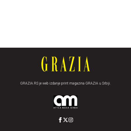
GRAZIA.RS je web izdanje print magazina GRAZIA u Srbiji.