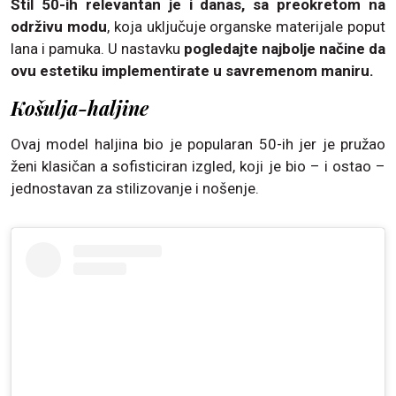
Stil 50-ih relevantan je i danas, sa preokretom na
održivu modu
, koja uključuje organske materijale poput
lana i pamuka. U nastavku
pogledajte najbolje načine da
ovu estetiku implementirate u savremenom maniru.
Košulja-haljine
Ovaj model haljina bio je popularan 50-ih jer je pružao
ženi klasičan a sofisticiran izgled, koji je bio – i ostao –
jednostavan za stilizovanje i nošenje.