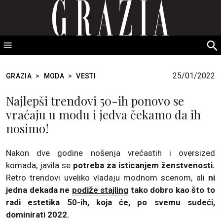
GRAZIA Srbija
S
fo
25/01/2022
GRAZIA
>
MODA
>
VESTI
Najlepši trendovi 50-ih ponovo se
vraćaju u modu i jedva čekamo da ih
nosimo!
Nakon dve godine nošenja vrećastih i oversized
komada, javila se
potreba za isticanjem ženstvenosti.
Retro trendovi uveliko vladaju modnom scenom, ali
ni
jedna dekada ne
podiže stajling
tako dobro kao što to
radi estetika 50-ih, koja će, po svemu sudeći,
dominirati 2022.