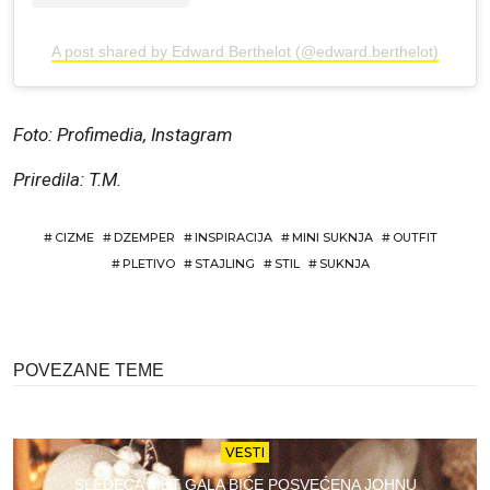
A post shared by Edward Berthelot (@edward.berthelot)
Foto: Profimedia, Instagram
Priredila: T.M.
#
CIZME
#
DZEMPER
#
INSPIRACIJA
#
MINI SUKNJA
#
OUTFIT
#
PLETIVO
#
STAJLING
#
STIL
#
SUKNJA
POVEZANE TEME
VESTI
SLEDEĆA MET GALA BIĆE POSVEĆENA JOHNU