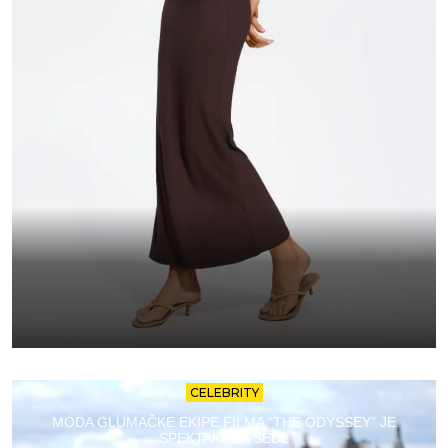
CELEBRITY
MODA GLUMAČKE EKIPE FILMA “THE ODYSSEY” JE
SPEKTAKL ZA SEBE