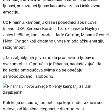
ljubavi, prikazujući ljubav kao univerzalnu i inkluzivnu
emociju.
Uz
Rihannu
, kampanju krase i pobednici šoua Love
Island: USA, Serena i Kordell, TikTok zvezde Hayley i
Jules LeBlanc, kao i modeli Jade Gordon, Minami Gessel
i Noni Cyngor, koji dodatno unose mladalačku energiju i
razigranost.
„Dan zaljubljenih je vreme da proslavimo ljubav u
svakom obliku,“ poručila je Rihanna, naglašavajući da
kolekcija omogućava svima da se osećaju
samopouzdano i slobodno.
Kolekcija se sastoji od pet linija koje nude raznovrsne
stilove, od klasične elegancije do modernih