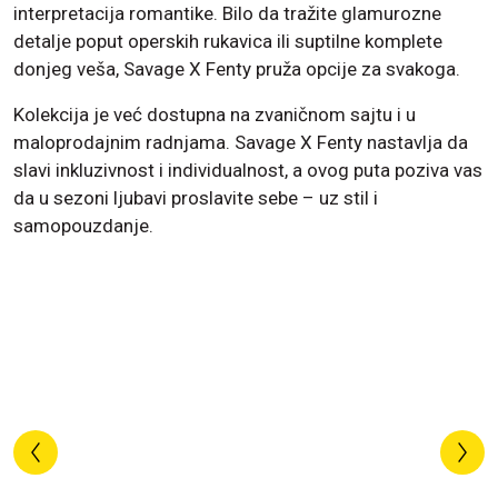
interpretacija romantike. Bilo da tražite glamurozne
detalje poput operskih rukavica ili suptilne komplete
donjeg veša, Savage X Fenty pruža opcije za svakoga.
Kolekcija je već dostupna na zvaničnom sajtu i u
maloprodajnim radnjama. Savage X Fenty nastavlja da
slavi inkluzivnost i individualnost, a ovog puta poziva vas
da u sezoni ljubavi proslavite sebe – uz stil i
samopouzdanje.