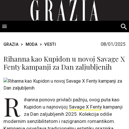
GRAZIA Srbija
S
fo
08/01/2025
GRAZIA
>
MODA
>
VESTI
Rihanna kao Kupidon u novoj Savage X
Fenty kampanji za Dan zaljubljenih
R
ihanna ponovo privlači pažnju, ovog puta kao
Kupidon u najnovijoj
Savage X Fenty
kampanji
za Dan zaljubljenih 2025. Kolekcija odiše
modernim senzibilitetom i razigranom romantikom.
Kampanja osvežava tradicionalnu estetiku praznika