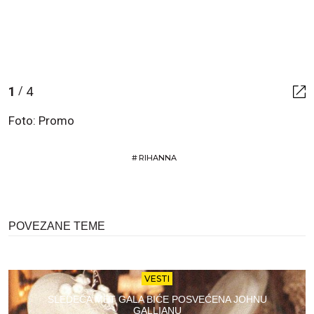
1
4
/
Foto: Promo
#
RIHANNA
POVEZANE TEME
VESTI
SLEDEĆA MET GALA BIĆE POSVEĆENA JOHNU
GALLIANU