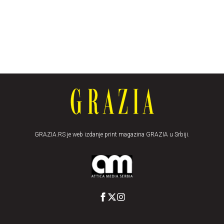
GRAZIA.RS je web izdanje print magazina GRAZIA u Srbiji.