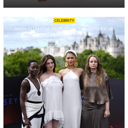
CELEBRITY
MODA GLUMAČKE EKIPE FILMA “THE ODYSSEY” JE
SPEKTAKL ZA SEBE