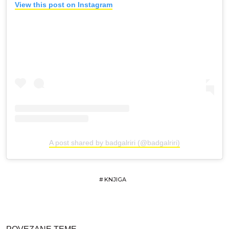
View this post on Instagram
A post shared by badgalriri (@badgalriri)
#
KNJIGA