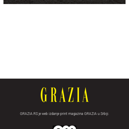
GRAZIA.RS je web izdanje print magazina GRAZIA u Srbiji.