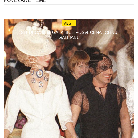
POVEZANE TEME
VESTI
SLEDEĆA MET GALA BIĆE POSVEĆENA JOHNU
GALLIANU