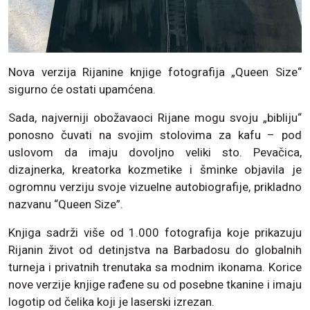
Nova verzija Rijanine knjige fotografija „Queen Size“
sigurno će ostati upamćena.
Sada, najverniji obožavaoci Rijane mogu svoju „bibliju“
ponosno čuvati na svojim stolovima za kafu – pod
uslovom da imaju dovoljno veliki sto. Pevačica,
dizajnerka, kreatorka kozmetike i šminke objavila je
ogromnu verziju svoje vizuelne autobiografije, prikladno
nazvanu “Queen Size”.
Knjiga sadrži više od 1.000 fotografija koje prikazuju
Rijanin život od detinjstva na Barbadosu do globalnih
turneja i privatnih trenutaka sa modnim ikonama. Korice
nove verzije knjige rađene su od posebne tkanine i imaju
logotip od čelika koji je laserski izrezan.