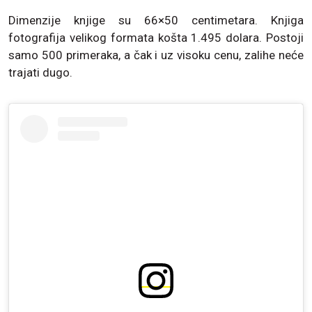
Dimenzije knjige su 66×50 centimetara. Knjiga
fotografija velikog formata košta 1.495 dolara. Postoji
samo 500 primeraka, a čak i uz visoku cenu, zalihe neće
trajati dugo.