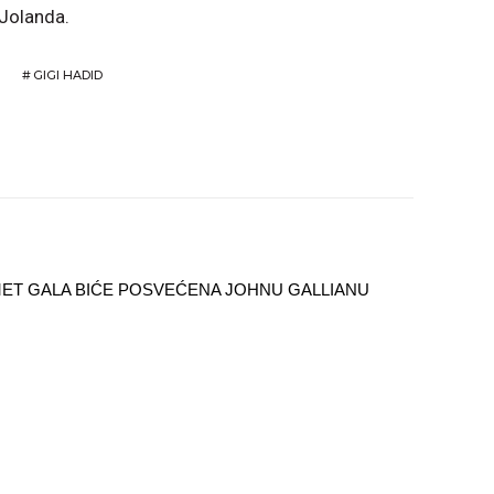
 Jolanda.
#
GIGI HADID
ET GALA BIĆE POSVEĆENA JOHNU GALLIANU