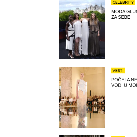
CELEBRITY
MODA GLUM
ZA SEBE
VESTI
POČELA NE
VODI U MO