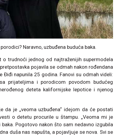
 u porodici? Naravno, uzbuđena buduća baka.
t o trudnoći jednog od najtraženijih supermodela
 pretpostavka pojavila se odmah nakon rođendana
e Điđi napunila 25 godina. Fanovi su odmah videli:
 sa prijateljima i porodicom povodom budućeg
 nerođenog deteta kalifornijske lepotice i njenog
 je da je „veoma uzbuđena“ idejom da će postati
 vesti o detetu procurile u štampu. „Veoma mi je
ti baka. Pogotovo nakon što sam nedavno izgubila
edna duša nas napušta, a pojavljuje se nova. Svi se