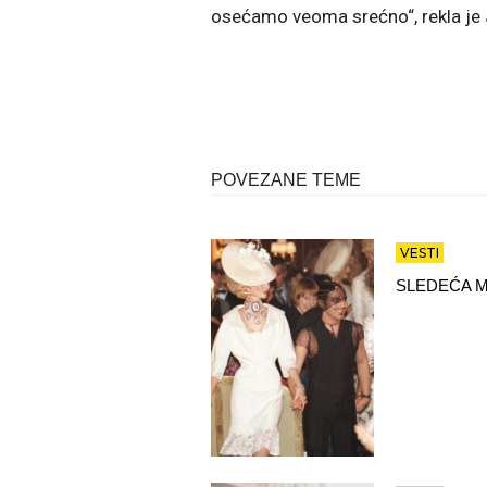
osećamo veoma srećno“, rekla je
POVEZANE TEME
VESTI
SLEDEĆA M