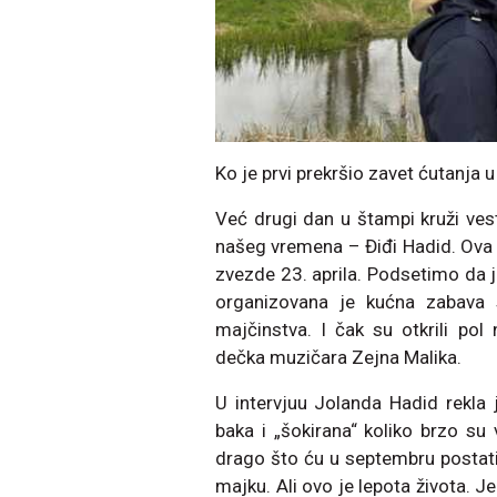
Ko je prvi prekršio zavet ćutanja
Već drugi dan u štampi kruži ves
našeg vremena – Điđi Hadid. Ova
zvezde 23. aprila. Podsetimo da j
organizovana je kućna zabava
majčinstva. I čak su otkrili pol
dečka muzičara Zejna Malika.
U intervjuu Jolanda Hadid rekla
baka i „šokirana“ koliko brzo su
drago što ću u septembru posta
majku. Ali ovo je lepota života. J