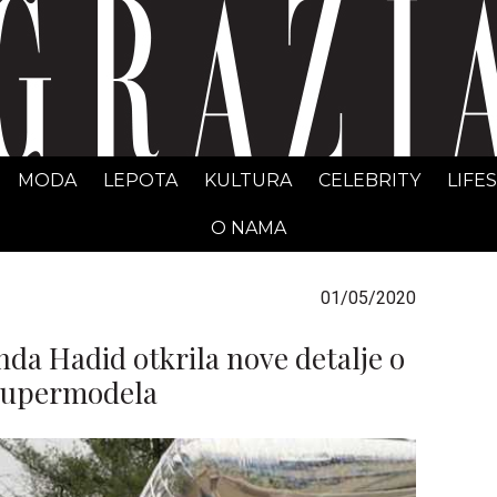
GRAZIA Srbija
MODA
LEPOTA
KULTURA
CELEBRITY
LIFE
O NAMA
01/05/2020
nda Hadid otkrila nove detalje o
 supermodela