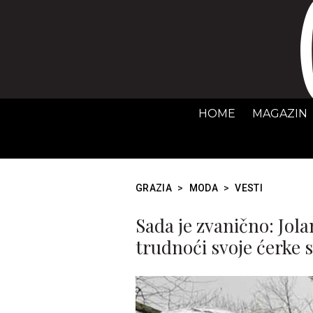
HOME
MAGAZIN
GRAZIA
>
MODA
>
VESTI
Sada je zvanično: Jola
trudnoći svoje ćerke