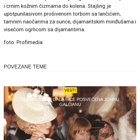
i crnim kožnim čizmama do kolena. Stajling je
upotpunilasivom prošivenom torbom sa lančićem,
tamnim naočarima za sunce, dijamantskim minđušama i
visećom ogrlicom sa dijamantima.
foto: Profimedia
POVEZANE TEME
VESTI
SLEDEĆA MET GALA BIĆE POSVEĆENA JOHNU
GALLIANU