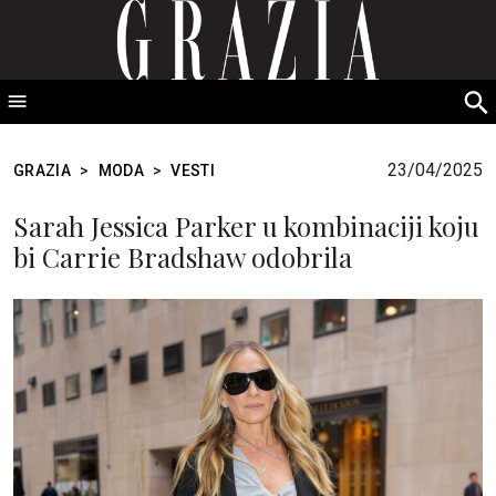
GRAZIA Srbija
S
fo
23/04/2025
GRAZIA
>
MODA
>
VESTI
Sarah Jessica Parker u kombinaciji koju
bi Carrie Bradshaw odobrila