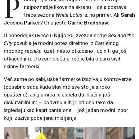
P
najpoznatije likove na ekranu – cela postava
treće sezone
White Lotus
-a, na primer. Ali
Sarah
Jessica Parker
? Ona jeste
Carrie Bradshaw.
U ponedeljak uveče u Njujorku, zvezda serije
Sex and the
City
povukla je modni potez direktno iz Carrieinog
modnog
rečnika
: uzeti nešto otkačeno i učiniti ga još
otkačenijim. U ovom slučaju, reč je bila o paru sivih
skinny farmerki.
Već same po sebi, uske farmerke izazivaju kontroverze
(posebno sada kada slavimo sve što je široko i
opušteno), ali glumica je uspela da ih učini još
diskutabilnijim – podvrnula ih je pri dnu tako da
izgledaju kao kapri pantalone – još jedan modni izbor
koji izaziva podeljena mišljenja.