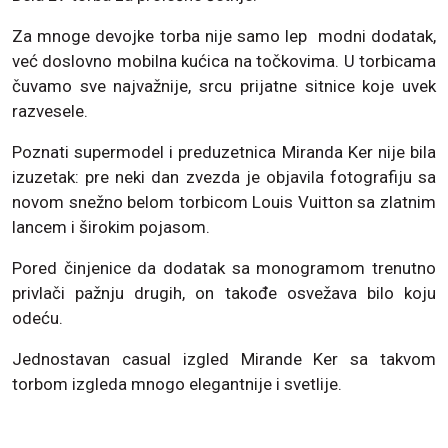
Za mnoge devojke torba nije samo lep modni dodatak,
već doslovno mobilna kućica na točkovima. U torbicama
čuvamo sve najvažnije, srcu prijatne sitnice koje uvek
razvesele.
Poznati supermodel i preduzetnica Miranda Ker nije bila
izuzetak: pre neki dan zvezda je objavila fotografiju sa
novom snežno belom torbicom Louis Vuitton sa zlatnim
lancem i širokim pojasom.
Pored činjenice da dodatak sa monogramom trenutno
privlači pažnju drugih, on takođe osvežava bilo koju
odeću.
Jednostavan casual izgled Mirande Ker sa takvom
torbom izgleda mnogo elegantnije i svetlije.