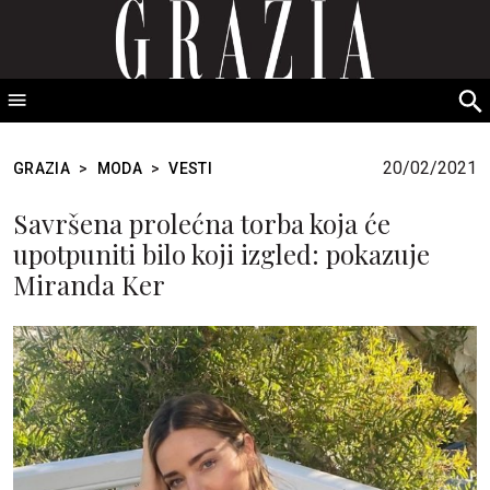
GRAZIA Srbija
S
fo
20/02/2021
GRAZIA
>
MODA
>
VESTI
Savršena prolećna torba koja će
upotpuniti bilo koji izgled: pokazuje
Miranda Ker