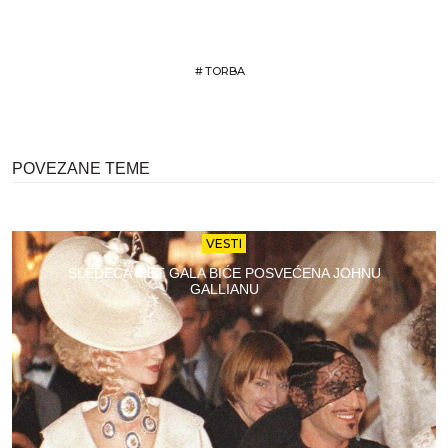
#
TORBA
POVEZANE TEME
VESTI
SLEDEĆA MET GALA BIĆE POSVEĆENA JOHNU
GALLIANU