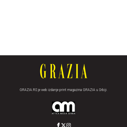
GRAZIA.RS je web izdanje print magazina GRAZIA u Srbiji.