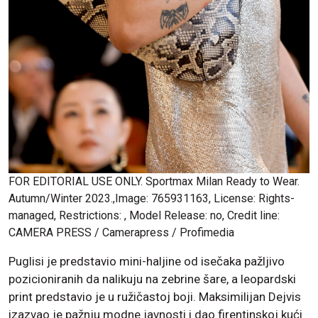
FOR EDITORIAL USE ONLY. Sportmax Milan Ready to Wear.
Autumn/Winter 2023.,Image: 765931163, License: Rights-
managed, Restrictions: , Model Release: no, Credit line:
CAMERA PRESS / Camerapress / Profimedia
Puglisi je predstavio mini-haljine od isečaka pažljivo
pozicioniranih da nalikuju na zebrine šare, a leopardski
print predstavio je u ružičastoj boji. Maksimilijan Dejvis
izazvao je pažnju modne javnosti i dao firentinskoj kući