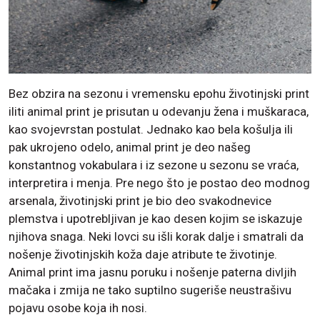
Bez obzira na sezonu i vremensku epohu životinjski print
iliti animal print je prisutan u odevanju žena i muškaraca,
kao svojevrstan postulat. Jednako kao bela košulja ili
pak ukrojeno odelo, animal print je deo našeg
konstantnog vokabulara i iz sezone u sezonu se vraća,
interpretira i menja. Pre nego što je postao deo modnog
arsenala, životinjski print je bio deo svakodnevice
plemstva i upotrebljivan je kao desen kojim se iskazuje
njihova snaga. Neki lovci su išli korak dalje i smatrali da
nošenje životinjskih koža daje atribute te životinje.
Animal print ima jasnu poruku i nošenje paterna divljih
mačaka i zmija ne tako suptilno sugeriše neustrašivu
pojavu osobe koja ih nosi.