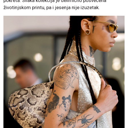
pokreta. Svaka kolekcija je delimično posvećena
životinjskom printu, pa i jesenja nije izuzetak.