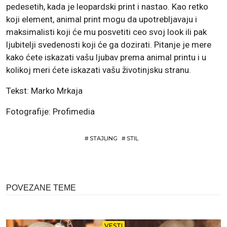
pedesetih, kada je leopardski print i nastao. Kao retko
koji element, animal print mogu da upotrebljavaju i
maksimalisti koji će mu posvetiti ceo svoj look ili pak
ljubitelji svedenosti koji će ga dozirati. Pitanje je mere
kako ćete iskazati vašu ljubav prema animal printu i u
kolikoj meri ćete iskazati vašu životinjsku stranu.
Tekst: Marko Mrkaja
Fotografije: Profimedia
#
STAJLING
#
STIL
POVEZANE TEME
VESTI