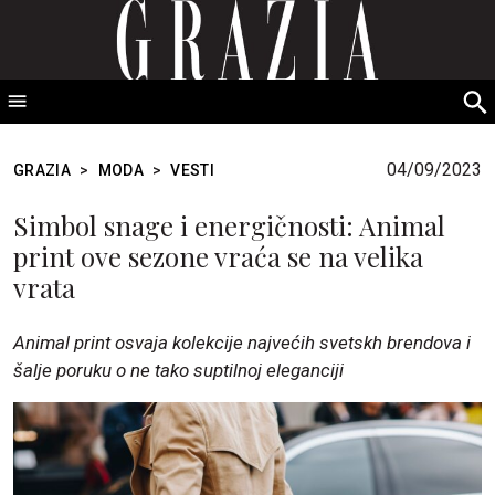
GRAZIA Srbija
S
fo
04/09/2023
GRAZIA
>
MODA
>
VESTI
Simbol snage i energičnosti: Animal
print ove sezone vraća se na velika
vrata
Animal print osvaja kolekcije najvećih svetskh brendova i
šalje poruku o ne tako suptilnoj eleganciji