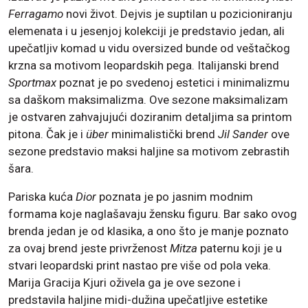
Ferragamo
novi život. Dejvis je suptilan u pozicioniranju
elemenata i u jesenjoj kolekciji je predstavio jedan, ali
upečatljiv komad u vidu oversized bunde od veštačkog
krzna sa motivom leopardskih pega. Italijanski brend
Sportmax
poznat je po svedenoj estetici i minimalizmu
sa daškom maksimalizma. Ove sezone maksimalizam
je ostvaren zahvajujući doziranim detaljima sa printom
pitona. Čak je i
über
minimalistički brend
Jil Sander
ove
sezone predstavio maksi haljine sa motivom zebrastih
šara.
Pariska kuća
Dior
poznata je po jasnim modnim
formama koje naglašavaju žensku figuru. Bar sako ovog
brenda jedan je od klasika, a ono što je manje poznato
za ovaj brend jeste privrženost
Mitza
paternu koji je u
stvari leopardski print nastao pre više od pola veka.
Marija Gracija Kjuri oživela ga je ove sezone i
predstavila haljine midi-dužina upečatljive estetike