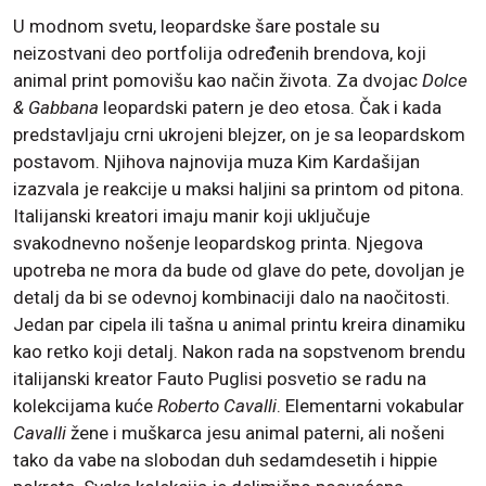
U modnom svetu, leopardske šare postale su
neizostvani deo portfolija određenih brendova, koji
animal print pomovišu kao način života. Za dvojac
Dolce
& Gabbana
leopardski patern je deo etosa. Čak i kada
predstavljaju crni ukrojeni blejzer, on je sa leopardskom
postavom. Njihova najnovija muza Kim Kardašijan
izazvala je reakcije u maksi haljini sa printom od pitona.
Italijanski kreatori imaju manir koji uključuje
svakodnevno nošenje leopardskog printa. Njegova
upotreba ne mora da bude od glave do pete, dovoljan je
detalj da bi se odevnoj kombinaciji dalo na naočitosti.
Jedan par cipela ili tašna u animal printu kreira dinamiku
kao retko koji detalj. Nakon rada na sopstvenom brendu
italijanski kreator Fauto Puglisi posvetio se radu na
kolekcijama kuće
Roberto Cavalli
. Elementarni vokabular
Cavalli
žene i muškarca jesu animal paterni, ali nošeni
tako da vabe na slobodan duh sedamdesetih i hippie