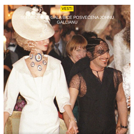
VESTI
SLEDEĆA MET GALA BIĆE POSVEĆENA JOHNU
GALLIANU