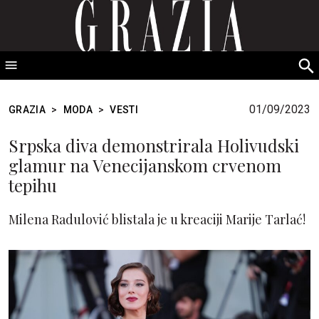
GRAZIA Srbija
S
fo
01/09/2023
GRAZIA
>
MODA
>
VESTI
Srpska diva demonstrirala Holivudski
glamur na Venecijanskom crvenom
tepihu
Milena Radulović blistala je u kreaciji Marije Tarlać!