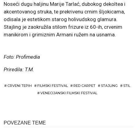
Noseći dugu haljinu Marije Tarlać, dubokog dekoltea i
akcentovanog struka, te prekrivenu crnim šljokicama,
odisala je estetikom starog holivudskog glamura.
Stajling je zaokružila stilom frizure iz 60-ih, crvenim
manikirom i grimiznim Armani ružem na usnama.
Foto: Profimedia
Priredila: T.M.
#
CRVENI TEPIH
#
FILMSKI FESTIVAL
#
RED CARPET
#
STAJLING
#
STIL
#
VENECIJANSKI FILMSKI FESTIVAL
POVEZANE TEME