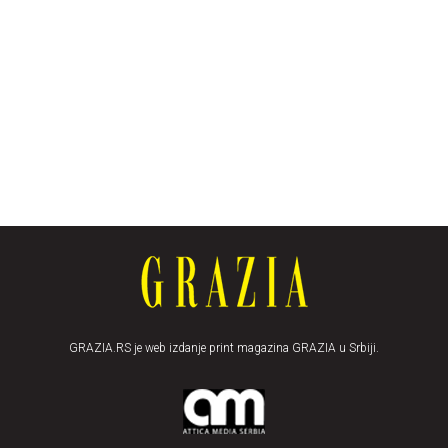
GRAZIA.RS je web izdanje print magazina GRAZIA u Srbiji.