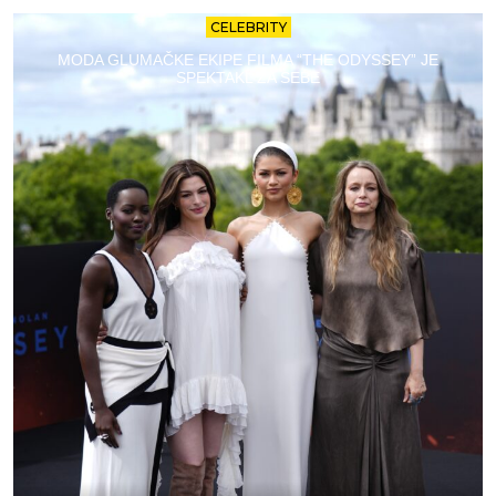
CELEBRITY
MODA GLUMAČKE EKIPE FILMA “THE ODYSSEY” JE
SPEKTAKL ZA SEBE