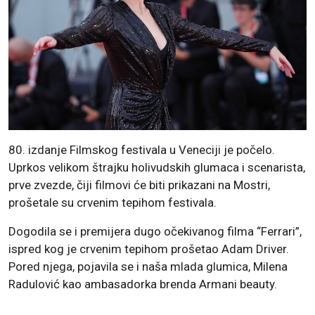
80. izdanje Filmskog festivala u Veneciji je počelo.
Uprkos velikom štrajku holivudskih glumaca i scenarista,
prve zvezde, čiji filmovi će biti prikazani na Mostri,
prošetale su crvenim tepihom festivala.
Dogodila se i premijera dugo očekivanog filma “Ferrari”,
ispred kog je crvenim tepihom prošetao Adam Driver.
Pored njega, pojavila se i naša mlada glumica, Milena
Radulović kao ambasadorka brenda Armani beauty.