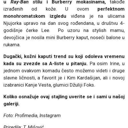
u
Ray-Ban
stilu i Burberry mokasinama,
takođe
izrađenih od kože. U ovom
perfektnom
monohromatskom izgledu
viđena je na ulicama
Njujorka upravo na dan svog rođendana, u društvu 4-
godišnje ćerke Lee. Po uzoru na stylish mamu,
devojčica je nosila mini Burberry kaput, noseći balone u
rukama.
Dugački, kožni kaputi trend su koji odoleva vremenu
kada su zvezde sa A-liste u pitanju.
Pa osim Irine, u
jednom ovakvom komadu često možemo videti i druge
slavne ličnosti, a favorit je i Kim Kardašijan, ali i novoj
izabranici Kanje Vesta, glumici Džuliji Foks.
Koliko osnažuje ovaj stajling uverite se i sami u našoj
galeriji.
Foto: Profimedia, Instagram
Priredila: T. Mišović