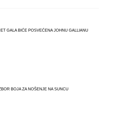
ET GALA BIĆE POSVEĆENA JOHNU GALLIANU
IZBOR BOJA ZA NOŠENJE NA SUNCU