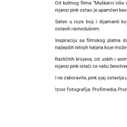
Od kultnog filma “Muškarci više 
nijansi pink ostao je upamćen kao
Saten u roze boji i dijamanti k
ostavili ravnodušnim.
Inspiraciju sa filmskog platna
najlepših letnjih haljina koje mož
Različitih krojeva, od uskih i asi
nijansi pink istaći će vašu ženstv
I ne zaboravite, pink sjaj ostavlja
Izvor fotografija: Profimedia, Pr