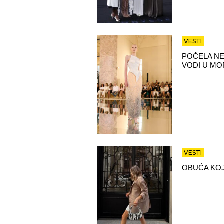
VESTI
POČELA NE
VODI U MO
VESTI
OBUĆA KOJ