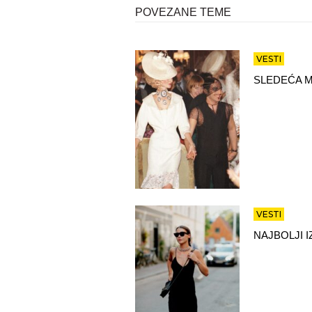
POVEZANE TEME
VESTI
SLEDEĆA M
VESTI
NAJBOLJI 