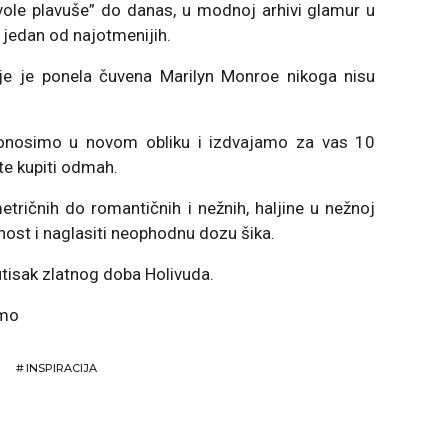
vole plavuše” do danas, u modnoj arhivi glamur u
 jedan od najotmenijih.
oje je ponela čuvena Marilyn Monroe nikoga nisu
 donosimo u novom obliku i izdvajamo za vas 10
ete kupiti odmah.
metričnih do romantičnih i nežnih, haljine u nežnoj
enost i naglasiti neophodnu dozu šika.
 utisak zlatnog doba Holivuda.
omo
#
INSPIRACIJA