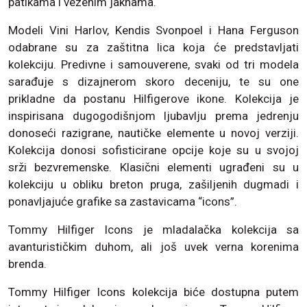
patikama i vezenim jaknama.
Modeli Vini Harlov, Kendis Svonpoel i Hana Ferguson
odabrane su za zaštitna lica koja će predstavljati
kolekciju. Predivne i samouverene, svaki od tri modela
sarađuje s dizajnerom skoro deceniju, te su one
prikladne da postanu Hilfigerove ikone. Kolekcija je
inspirisana dugogodišnjom ljubavlju prema jedrenju
donoseći razigrane, nautičke elemente u novoj verziji.
Kolekcija donosi sofisticirane opcije koje su u svojoj
srži bezvremenske. Klasični elementi ugrađeni su u
kolekciju u obliku breton pruga, zašiljenih dugmadi i
ponavljajuće grafike sa zastavicama “icons”.
Tommy Hilfiger Icons je mladalačka kolekcija sa
avanturističkim duhom, ali još uvek verna korenima
brenda.
Tommy Hilfiger Icons kolekcija biće dostupna putem