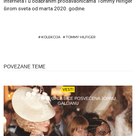
interneta i u odabranim prodavaonicama Tommy Hilfiger
širom sveta od marta 2020. godine.
#
KOLEKCIJA
#
TOMMY HILFIGER
POVEZANE TEME
VESTI
SLEDEĆA MET GALA BIĆE POSVEĆENA JOHNU
GALLIANU