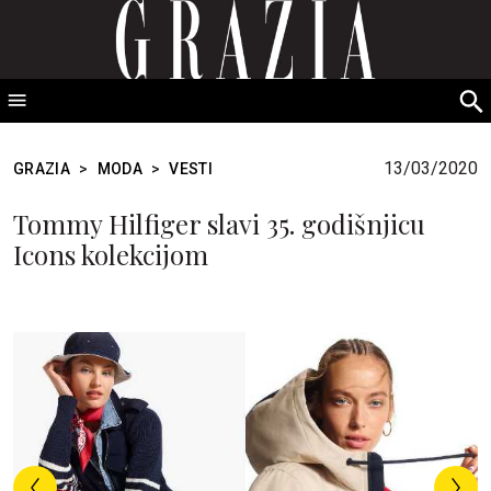
GRAZIA Srbija
S
fo
13/03/2020
GRAZIA
>
MODA
>
VESTI
Tommy Hilfiger slavi 35. godišnjicu
Icons kolekcijom