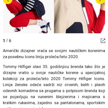
1
6
/
Američki dizajner vraća se svojim nautičkim korenima
za posebnu Icons liniju proleće/leto 2020.
Tommy Hilfiger slavi 35. godišnjicu brenda tako što je
dizajne vratio u svoje nautičke korene u specijalnoj
kolekciji za proleće/leto 2020 Tommy Hilfiger Icons.
Linija ženske odeće sadrži niz crvenih, belih i plavih
odevnih komadima sa prugama s potpisom brenda koji
se pojavljuju na vunenim blejzerima i majicama s
kratkim rukavima, zajedno sa pantalonama, sportskim