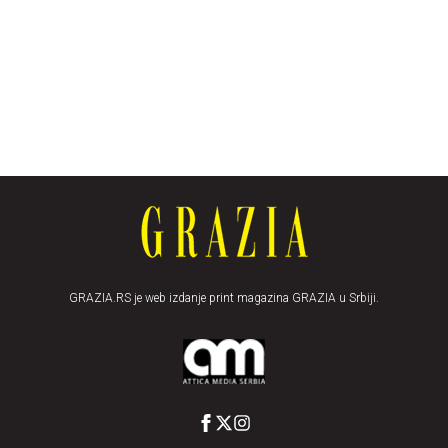
GRAZIA.RS je web izdanje print magazina GRAZIA u Srbiji.