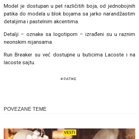
Model je dostupan u pet različitih boja, od jednobojnih
patika do modela u blok bojama sa jarko narandžastim
detaljima i pastelnim akcentima.
Detalji – oznake sa logotipom – izrađeni su u raznim
neonskim nijansama.
Run Breaker su već dostupne u buticima Lacoste i na
lacoste sajtu.
#
PATIKE
POVEZANE TEME
VESTI