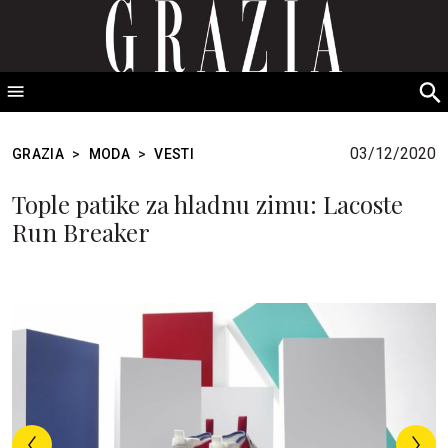
GRAZIA Srbija
S
fo
03/12/2020
GRAZIA
>
MODA
>
VESTI
Tople patike za hladnu zimu: Lacoste
Run Breaker