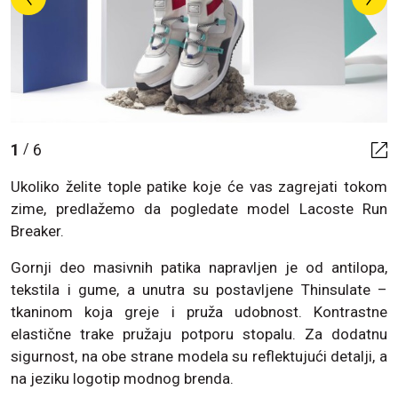
1
6
/
Ukoliko želite tople patike koje će vas zagrejati tokom
zime, predlažemo da pogledate model Lacoste Run
Breaker.
Gornji deo masivnih patika napravljen je od antilopa,
tekstila i gume, a unutra su postavljene Thinsulate –
tkaninom koja greje i pruža udobnost. Kontrastne
elastične trake pružaju potporu stopalu. Za dodatnu
sigurnost, na obe strane modela su reflektujući detalji, a
na jeziku logotip modnog brenda.