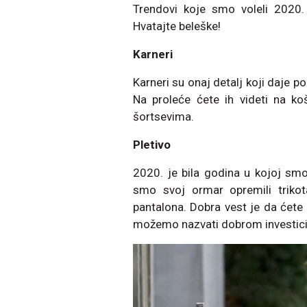
Trendovi koje smo voleli 2020. 
Hvatajte beleške!
Karneri
Karneri su onaj detalj koji daje pok
Na proleće ćete ih videti na k
šortsevima.
Pletivo
2020. je bila godina u kojoj smo
smo svoj ormar opremili triko
pantalona. Dobra vest je da ćete
možemo nazvati dobrom investic