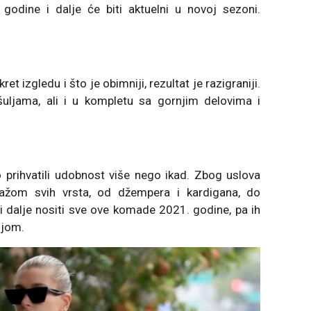
godine i dalje će biti aktuelni u novoj sezoni.
ret izgledu i što je obimniji, rezultat je razigraniji.
ošuljama, ali i u kompletu sa gornjim delovima i
 prihvatili udobnost više nego ikad. Zbog uslova
tažom svih vrsta, od džempera i kardigana, do
 i dalje nositi sve ove komade 2021. godine, pa ih
ijom.