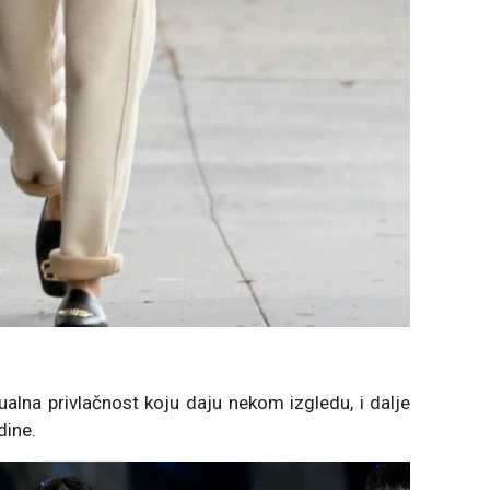
ualna privlačnost koju daju nekom izgledu, i dalje
dine.