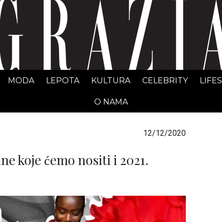
GRAZIA Srbija
MODA
LEPOTA
KULTURA
CELEBRITY
LIFE
O NAMA
12/12/2020
ne koje ćemo nositi i 2021.