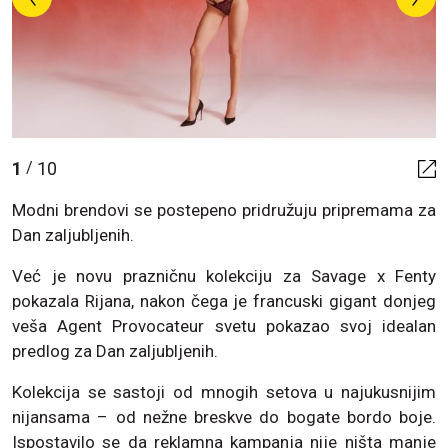
1
10
/
Modni brendovi se postepeno pridružuju pripremama za
Dan zaljubljenih.
Već je novu prazničnu kolekciju za Savage x Fenty
pokazala Rijana, nakon čega je francuski gigant donjeg
veša Agent Provocateur svetu pokazao svoj idealan
predlog za Dan zaljubljenih.
Kolekcija se sastoji od mnogih setova u najukusnijim
nijansama – od nežne breskve do bogate bordo boje.
Ispostavilo se da reklamna kampanja nije ništa manje