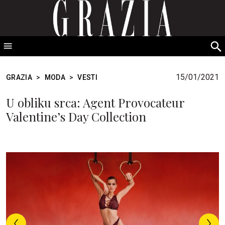
GRAZIA Srbija
S
fo
15/01/2021
GRAZIA
>
MODA
>
VESTI
U obliku srca: Agent Provocateur
Valentine’s Day Collection