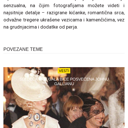
senzualna, na čijim fotografijama možete videti i
najsitnije detalje – razigrane kićanke, romantična srca,
odvažne tregere ukrašene vezicama i kamenčićima, vez
na grudnjacima i dodatke od perja.
POVEZANE TEME
VESTI
SLEDEĆA MET GALA BIĆE POSVEĆENA JOHNU
GALLIANU