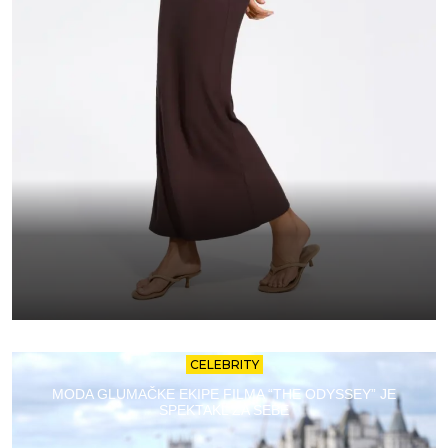
CELEBRITY
MODA GLUMAČKE EKIPE FILMA “THE ODYSSEY” JE
SPEKTAKL ZA SEBE