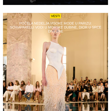
VESTI
POČELA NEDELJA VISOKE MODE U PARIZU:
SCHIAPARELLI VODI U MORSKE DUBINE, DIOR U SRCE
DIVLJINE