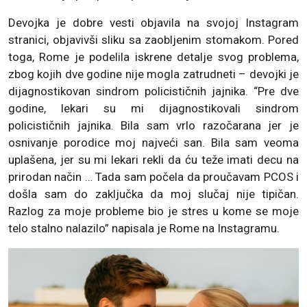
Devojka je dobre vesti objavila na svojoj Instagram
stranici, objavivši sliku sa zaobljenim stomakom. Pored
toga, Rome je podelila iskrene detalje svog problema,
zbog kojih dve godine nije mogla zatrudneti – devojki je
dijagnostikovan sindrom policističnih jajnika. “Pre dve
godine, lekari su mi dijagnostikovali sindrom
policističnih jajnika. Bila sam vrlo razočarana jer je
osnivanje porodice moj najveći san. Bila sam veoma
uplašena, jer su mi lekari rekli da ću teže imati decu na
prirodan način … Tada sam počela da proučavam PCOS i
došla sam do zaključka da moj slučaj nije tipičan.
Razlog za moje probleme bio je stres u kome se moje
telo stalno nalazilo” napisala je Rome na Instagramu.