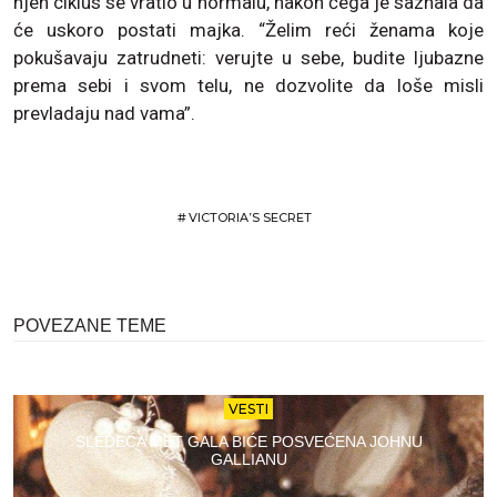
njen ciklus se vratio u normalu, nakon čega je saznala da
će uskoro postati majka. “Želim reći ženama koje
pokušavaju zatrudneti: verujte u sebe, budite ljubazne
prema sebi i svom telu, ne dozvolite da loše misli
prevladaju nad vama”.
#
VICTORIA’S SECRET
POVEZANE TEME
VESTI
SLEDEĆA MET GALA BIĆE POSVEĆENA JOHNU
GALLIANU