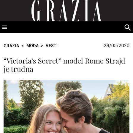
GRAZIA Srbija
S
fo
29/05/2020
GRAZIA
>
MODA
>
VESTI
“Victoria’s Secret” model Rome Strajd
je trudna