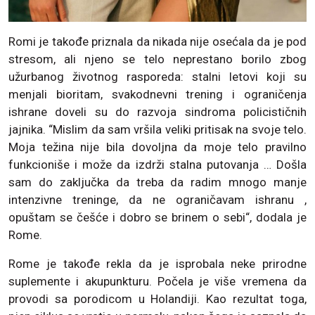
Romi je takođe priznala da nikada nije osećala da je pod
stresom, ali njeno se telo neprestano borilo zbog
užurbanog životnog rasporeda: stalni letovi koji su
menjali bioritam, svakodnevni trening i ograničenja
ishrane doveli su do razvoja sindroma policističnih
jajnika. “Mislim da sam vršila veliki pritisak na svoje telo.
Moja težina nije bila dovoljna da moje telo pravilno
funkcioniše i može da izdrži stalna putovanja … Došla
sam do zaključka da treba da radim mnogo manje
intenzivne treninge, da ne ograničavam ishranu ,
opuštam se češće i dobro se brinem o sebi“, dodala je
Rome.
Rome je takođe rekla da je isprobala neke prirodne
suplemente i akupunkturu. Počela je više vremena da
provodi sa porodicom u Holandiji. Kao rezultat toga,