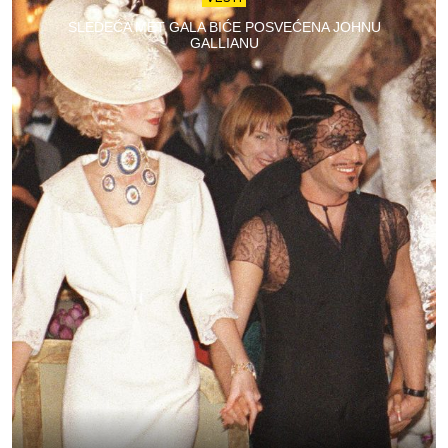
SLEDEĆA MET GALA BIĆE POSVEĆENA JOHNU
GALLIANU