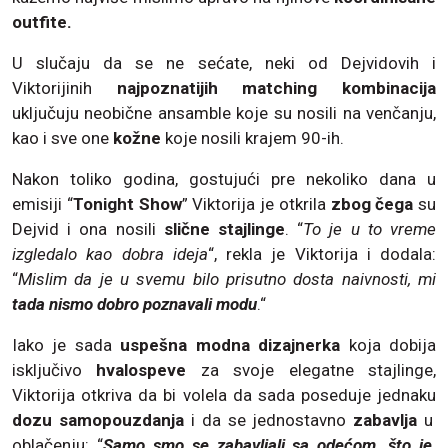
outfite.
U slučaju da se ne sećate, neki od Dejvidovih i
Viktorijinih
najpoznatijih matching kombinacija
uključuju neobične ansamble koje su nosili na venčanju,
kao i sve one
kožne
koje nosili krajem 90-ih.
Nakon toliko godina, gostujući pre nekoliko dana u
emisiji “
Tonight Show
” Viktorija je otkrila
zbog čega
su
Dejvid i ona nosili
slične stajlinge
. “
To je u to vreme
izgledalo kao dobra ideja
“, rekla je Viktorija i dodala:
“
Mislim da je u svemu bilo prisutno dosta naivnosti, mi
tada nismo dobro poznavali modu
.“
Iako je sada
uspešna modna dizajnerka
koja dobija
isključivo
hvalospeve
za svoje elegatne stajlinge,
Viktorija otkriva da bi volela da sada poseduje jednaku
dozu samopouzdanja
i da se jednostavno
zabavlja
u
oblačenju: “
Samo smo se zabavljali sa odećom, što je,