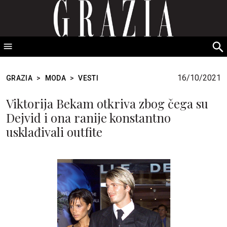
GRAZIA Srbija
S
fo
16/10/2021
GRAZIA
>
MODA
>
VESTI
Viktorija Bekam otkriva zbog čega su
Dejvid i ona ranije konstantno
usklađivali outfite