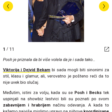
1
11
/
Posh je priznala da bi više volela da je i sada tako…
Viktorija i Dejvid Bekam
bi sada mogli biti sinonimi za
stil, klasu i glamur, ali, verovatno je pošteno reći da to
nije uvek bio slučaj.
Međutim, istini za volju, kada su se
Posh i Becks
tek
uspinjali na showbiz lestvici bili su poznati po svom
zabavnijem i hrabrijem
načinu odevanja. A kada to
kažemo najviše mislimo upravo na njihove
koordinisane