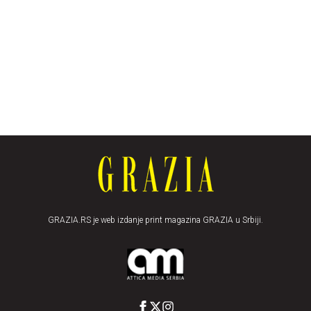
GRAZIA.RS je web izdanje print magazina GRAZIA u Srbiji.