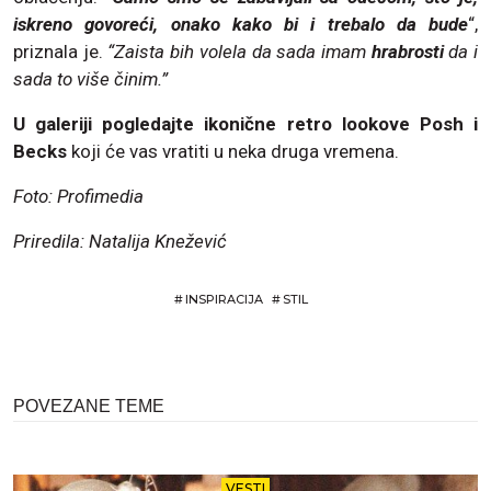
iskreno govoreći, onako kako bi i trebalo da bude
“,
priznala je.
“Zaista bih volela da sada imam
hrabrosti
da i
sada to više činim.”
U galeriji pogledajte ikonične retro lookove Posh i
Becks
koji će vas vratiti u neka druga vremena.
Foto: Profimedia
Priredila: Natalija Knežević
#
INSPIRACIJA
#
STIL
POVEZANE TEME
VESTI