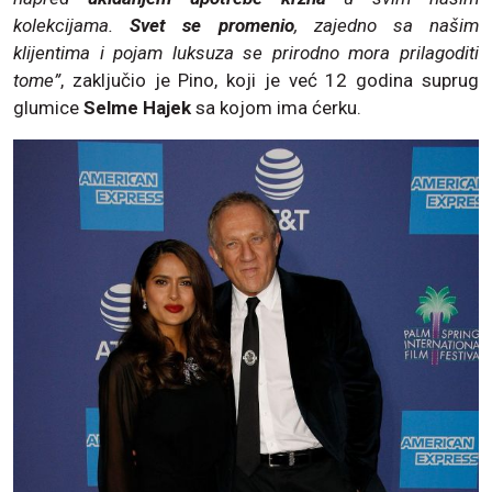
kolekcijama.
Svet se promenio
, zajedno sa našim
klijentima i pojam luksuza se prirodno mora prilagoditi
tome”
, zaključio je Pino, koji je već 12 godina suprug
glumice
Selme Hajek
sa kojom ima ćerku.