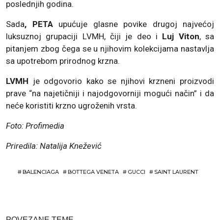
poslednjih godina.
Sada
, PETA
upućuje glasne povike drugoj najvećoj
luksuznoj grupaciji LVMH, čiji je deo i
Luj Viton
, sa
pitanjem zbog čega se u njihovim kolekcijama nastavlja
sa upotrebom prirodnog krzna.
LVMH
je odgovorio kako se njihovi krzneni proizvodi
prave “na najetičniji i najodgovorniji mogući način” i da
neće koristiti krzno ugroženih vrsta.
Foto: Profimedia
Priredila: Natalija Knežević
#
BALENCIAGA
#
BOTTEGA VENETA
#
GUCCI
#
SAINT LAURENT
POVEZANE TEME