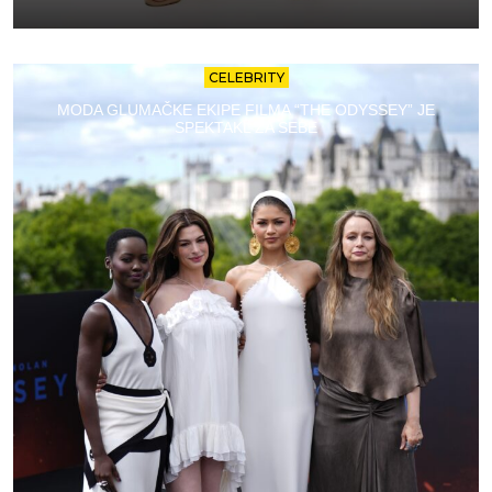
CELEBRITY
MODA GLUMAČKE EKIPE FILMA “THE ODYSSEY” JE
SPEKTAKL ZA SEBE