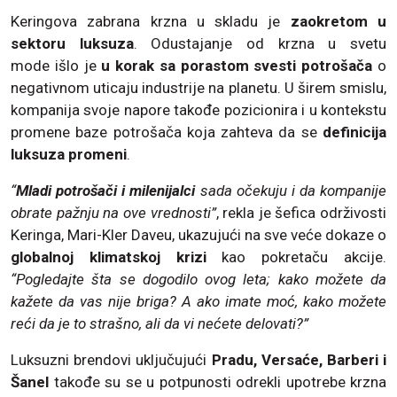
Keringova zabrana krzna u skladu je
zaokretom u
sektoru luksuza
. Odustajanje od krzna u svetu
mode išlo je
u korak sa porastom svesti potrošača
o
negativnom uticaju industrije na planetu. U širem smislu,
kompanija svoje napore takođe pozicionira i u kontekstu
promene baze potrošača koja zahteva da se
definicija
luksuza promeni
.
“
Mladi potrošači i milenijalci
sada očekuju i da kompanije
obrate pažnju na ove vrednosti”
, rekla je šefica održivosti
Keringa, Mari-Kler Daveu, ukazujući na sve veće dokaze o
globalnoj klimatskoj krizi
kao pokretaču akcije.
“Pogledajte šta se dogodilo ovog leta; kako možete da
kažete da vas nije briga? A ako imate moć, kako možete
reći da je to strašno, ali da vi nećete delovati?”
Luksuzni brendovi uključujući
Pradu, Versaće, Barberi i
Šanel
takođe su se u potpunosti odrekli upotrebe krzna