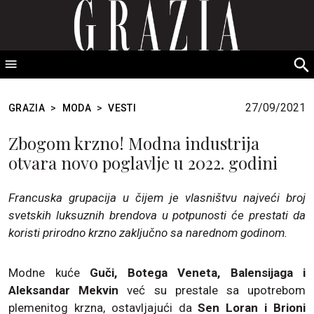
GRAZIA Srbija
S
fo
27/09/2021
GRAZIA
>
MODA
>
VESTI
Zbogom krzno! Modna industrija
otvara novo poglavlje u 2022. godini
Francuska grupacija u čijem je vlasništvu najveći broj
svetskih luksuznih brendova u potpunosti će prestati da
koristi prirodno krzno zaključno sa narednom godinom.
Modne kuće
Guči, Botega Veneta, Balensijaga i
Aleksandar Mekvin
već su prestale sa upotrebom
plemenitog krzna, ostavljajući da
Sen Loran i Brioni