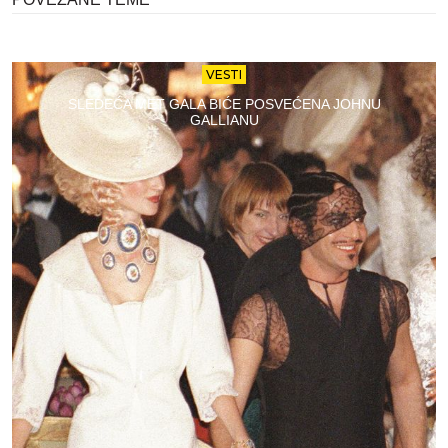
VESTI
SLEDEĆA MET GALA BIĆE POSVEĆENA JOHNU
GALLIANU