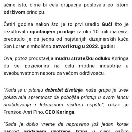
učine isto, čime bi cela grupacija poslovala po istom
održivom
principu.
Četiri godine nakon što je to prvi uradio
Guči
što je
rezultovalo
opadanjem prodaje
za oko 10 miliona evra,
preostalo je da jedna od najstarijih dizajnerskih kuća
Sen Loran simbolično
zatvori krug u 2022. godini
.
Ovaj potez predstavlja
mudru stratešku odluku
Keringa
da se pozicionira na čelu modne industrije u
sveobuhvatnom naporu za većom održivosću.
“Kada je u pitanju
dobrobit životinja
, naša grupa je uvek
pokazivala spremnost da poboljša pristup u svom lancu
snabdevanja i luksuznom sektoru uopšte”
, rekao je
Fransoa-Anri Pino,
CEO Keringa
.
“Sada je došlo vreme da napravimo još jedan korak
napred
ukidanjem upotrebe krzna
u svim našim