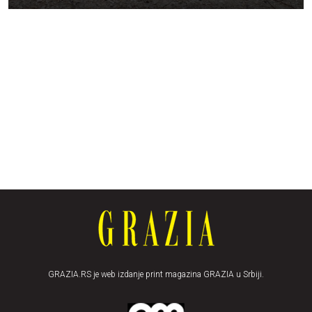
GRAZIA.RS je web izdanje print magazina GRAZIA u Srbiji.