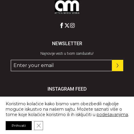
NEWSLETTER
Najnovije vesti u tvom sanducetu!
INSTAGRAM FEED
Pratite nas
@graziaserbia
Koristimo kolačiće kako bismo vam obezbedili najbolje
moguće iskustvo na našem sajtu. Možete saznati više o
tome koje kolačiće koristimo ili ih isključiti u
podešavanjima
.
Close GDPR Cookie Banner
Prihvati
© 2026 All Rights Reserved, GRAZIA.