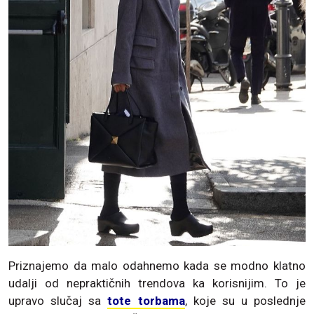
Priznajemo da malo odahnemo kada se modno klatno
udalji od nepraktičnih trendova ka korisnijim. To je
upravo slučaj sa
tote torbama
, koje su u poslednje