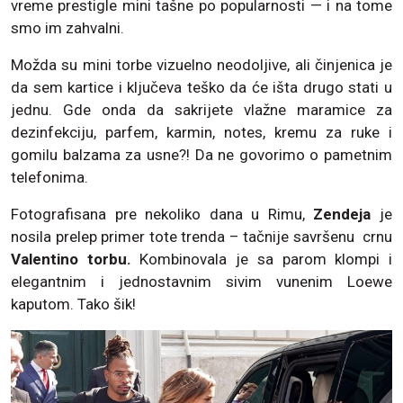
vreme prestigle mini tašne po popularnosti — i na tome
smo im zahvalni.
Možda su mini torbe vizuelno neodoljive, ali činjenica je
da sem kartice i ključeva teško da će išta drugo stati u
jednu. Gde onda da sakrijete vlažne maramice za
dezinfekciju, parfem, karmin, notes, kremu za ruke i
gomilu balzama za usne?! Da ne govorimo o pametnim
telefonima.
Fotografisana pre nekoliko dana u Rimu,
Zendeja
je
nosila prelep primer tote trenda – tačnije savršenu crnu
Valentino torbu.
Kombinovala je sa parom klompi i
elegantnim i jednostavnim sivim vunenim Loewe
kaputom. Tako šik!