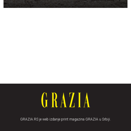
GRAZIA.RS je web izdanje print magazina GRAZIA u Srbiji.