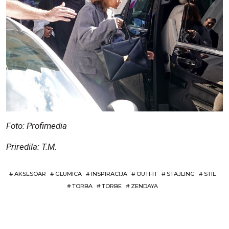
Foto: Profimedia
Priredila: T.M.
#
AKSESOAR
#
GLUMICA
#
INSPIRACIJA
#
OUTFIT
#
STAJLING
#
STIL
#
TORBA
#
TORBE
#
ZENDAYA