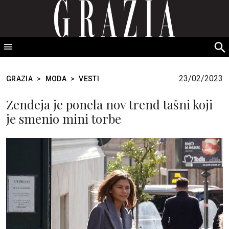
GRAZIA Srbija
S
fo
23/02/2023
GRAZIA
>
MODA
>
VESTI
Zendeja je ponela nov trend tašni koji
je smenio mini torbe