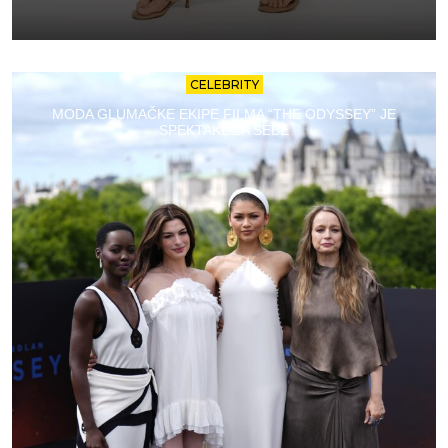
CELEBRITY
MODA GLUMAČKE EKIPE FILMA “THE ODYSSEY” JE
SPEKTAKL ZA SEBE