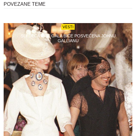
POVEZANE TEME
VESTI
SLEDEĆA MET GALA BIĆE POSVEĆENA JOHNU
GALLIANU