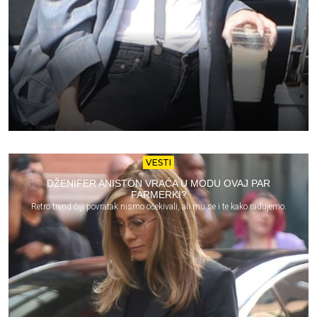
VESTI
DŽENIFER ANISTON VRAĆA U MODU OVAJ PAR
FARMERKI?
Retro trend čiji povratak nismo očekivali, ali mu se i te kako radujemo.