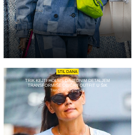
STIL DANA
TRIK KEJTI HOLMS DA JEDNIM DETALJEM
TRANSFORMIŠE OBIČAN OUTFIT U ŠIK
Trendi off-duty izgled.