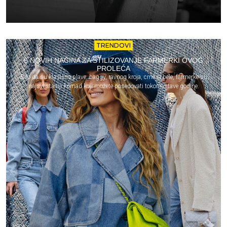
TRENDOVI
5 NOVIH NAČINA ZA STILIZOVANJE FARMERKI OVOG
PROLEĆA
Bilo da su klasično plave, baggy, ravnog kroja, crne ili bele, farmerke su
najsvestaniji komad koji možete posedovati tokom čitave godine.