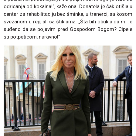
odricanja od kokaina!“, kaže ona. Donatela je čak otišla u
centar za rehabilitaciju bez šminke, u trenerci, sa kosom
svezanom u rep, ali sa štiklama. „Šta bih obukla da mi je
suđeno da se pojavim pred Gospodom Bogom? Cipele
sa potpeticom, naravno!”