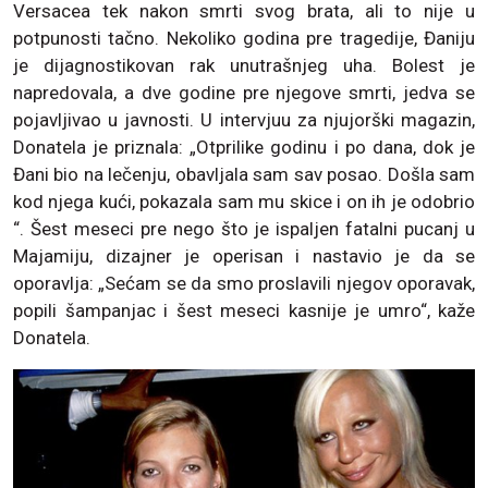
Versacea tek nakon smrti svog brata, ali to nije u
potpunosti tačno. Nekoliko godina pre tragedije, Đaniju
je dijagnostikovan rak unutrašnjeg uha. Bolest je
napredovala, a dve godine pre njegove smrti, jedva se
pojavljivao u javnosti. U intervjuu za njujorški magazin,
Donatela je priznala: „Otprilike godinu i po dana, dok je
Đani bio na lečenju, obavljala sam sav posao. Došla sam
kod njega kući, pokazala sam mu skice i on ih je odobrio
“. Šest meseci pre nego što je ispaljen fatalni pucanj u
Majamiju, dizajner je operisan i nastavio je da se
oporavlja: ​​„Sećam se da smo proslavili njegov oporavak,
popili šampanjac i šest meseci kasnije je umro“, kaže
Donatela.