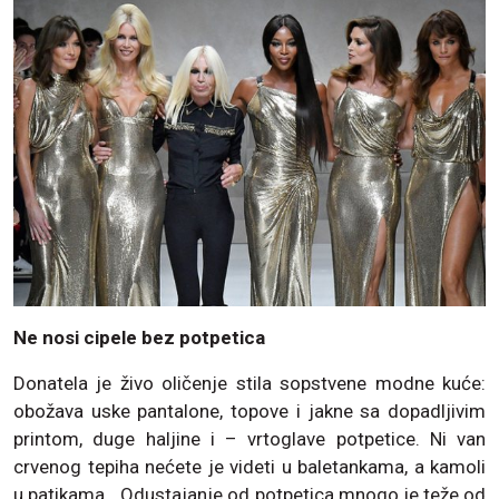
Ne nosi cipele bez potpetica
Donatela je živo oličenje stila sopstvene modne kuće:
obožava uske pantalone, topove i jakne sa dopadljivim
printom, duge haljine i – vrtoglave potpetice. Ni van
crvenog tepiha nećete je videti u baletankama, a kamoli
u patikama. „Odustajanje od potpetica mnogo je teže od