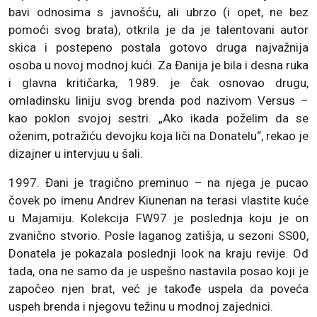
bavi odnosima s javnošću, ali ubrzo (i opet, ne bez
pomoći svog brata), otkrila je da je talentovani autor
skica i postepeno postala gotovo druga najvažnija
osoba u novoj modnoj kući. Za Đanija je bila i desna ruka
i glavna kritičarka, 1989. je čak osnovao drugu,
omladinsku liniju svog brenda pod nazivom Versus –
kao poklon svojoj sestri. „Ako ikada poželim da se
oženim, potražiću devojku koja liči na Donatelu“, rekao je
dizajner u intervjuu u šali.
1997. Đani je tragično preminuo – na njega je pucao
čovek po imenu Andrev Kiunenan na terasi vlastite kuće
u Majamiju. Kolekcija FW97 je poslednja koju je on
zvanično stvorio. Posle laganog zatišja, u sezoni SS00,
Donatela je pokazala poslednji look na kraju revije. Od
tada, ona ne samo da je uspešno nastavila posao koji je
započeo njen brat, već je takođe uspela da poveća
uspeh brenda i njegovu težinu u modnoj zajednici.