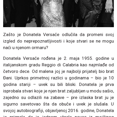
Zašto je Donatela Versaće odlučila da promeni svoj
izgled do neprepoznatljivosti i koje stvari se ne mogu
naći u njenom ormaru?
Donatela Versaće rođena je 2. maja 1955. godine u
italijanskom gradu Reggio di Calabria kao najmlađe od
četvoro dece. Od malena joj je najbolji prijatelj bio brat
Đani. Uprkos primetnoj razlici u godinama – bio je 10
godina stariji – uvek su bili bliski. Donatela je prva
isprobala stvari koje je njen brat zaljubljen u modu sašio,
zajedno su odlazili na zabave – pre izlaska brat ju je
sigurno savetovao šta da obuče i uvek je slušala. U
svojoj autobiografiji, objavljenoj 2016. godine, Donatela