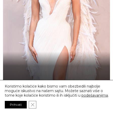
Koristimo kolačiće kako bismo vam obezbedili najbolje
moguće iskustvo na našem sajtu. Možete saznati više o
tome koje kolačiće koristimo ili ih isključiti u
podešavanjima
.
Close GDPR Cookie Banner
Prihvati