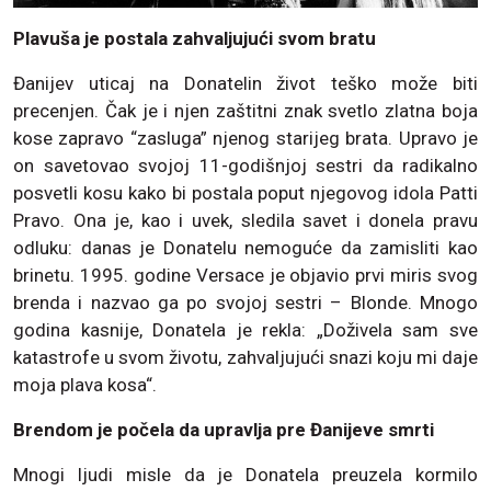
Plavuša je postala zahvaljujući svom bratu
Đanijev uticaj na Donatelin život teško može biti
precenjen. Čak je i njen zaštitni znak svetlo zlatna boja
kose zapravo “zasluga” njenog starijeg brata. Upravo je
on savetovao svojoj 11-godišnjoj sestri da radikalno
posvetli kosu kako bi postala poput njegovog idola Patti
Pravo. Ona je, kao i uvek, sledila savet i donela pravu
odluku: danas je Donatelu nemoguće da zamisliti kao
brinetu. 1995. godine Versace je objavio prvi miris svog
brenda i nazvao ga po svojoj sestri – Blonde. Mnogo
godina kasnije, Donatela je rekla: „Doživela sam sve
katastrofe u svom životu, zahvaljujući snazi koju mi daje
moja plava kosa“.
Brendom je počela da upravlja pre Đanijeve smrti
Mnogi ljudi misle da je Donatela preuzela kormilo