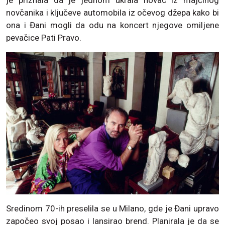
je priznala da je jednom ukrala novac iz majčinog
novčanika i ključeve automobila iz očevog džepa kako bi
ona i Đani mogli da odu na koncert njegove omiljene
pevačice Pati Pravo.
Sredinom 70-ih preselila se u Milano, gde je Đani upravo
započeo svoj posao i lansirao brend. Planirala je da se