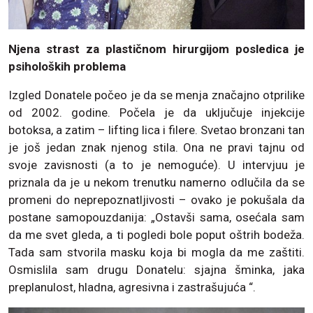
Njena strast za plastičnom hirurgijom posledica je
psiholoških problema
Izgled Donatele počeo je da se menja značajno otprilike
od 2002. godine. Počela je da uključuje injekcije
botoksa, a zatim – lifting lica i filere. Svetao bronzani tan
je još jedan znak njenog stila. Ona ne pravi tajnu od
svoje zavisnosti (a to je nemoguće). U intervjuu je
priznala da je u nekom trenutku namerno odlučila da se
promeni do neprepoznatljivosti – ovako je pokušala da
postane samopouzdanija: „Ostavši sama, osećala sam
da me svet gleda, a ti pogledi bole poput oštrih bodeža.
Tada sam stvorila masku koja bi mogla da me zaštiti.
Osmislila sam drugu Donatelu: sjajna šminka, jaka
preplanulost, hladna, agresivna i zastrašujuća “.