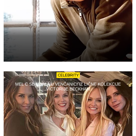
CELEBRITY
MEL C SE UDALA U VENČANICI IZ LIČNE KOLEKCIJE
VICTORIJE BECKHAM