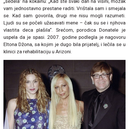
„sedela“ na kokainu: „Kad ste svaki dan na visini, mozak
vam jednostavno prestane raditi. Vrištala sam i smejala
se. Kad sam govorila, drugi me nisu mogli razumeti.
Ljudi su se počeli užasavati mene – čak su se i njihova
vlastita deca plašila“. Srećom, porodica Donatele je
uspela da je spasi. 2007. godine podlegla je nagovoru
Eltona Džona, sa kojim je dugo bila prijatelj, i lečila se u
klinici za rehabilitaciju u Arizoni.