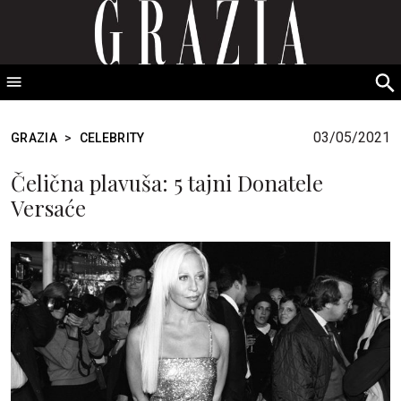
GRAZIA Srbija
S
fo
03/05/2021
GRAZIA
>
CELEBRITY
Čelična plavuša: 5 tajni Donatele
Versaće