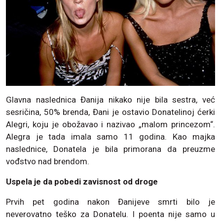
Glavna naslednica Đanija nikako nije bila sestra, već
sesričina, 50% brenda, Đani je ostavio Donatelinoj ćerki
Alegri, koju je obožavao i nazivao „malom princezom“.
Alegra je tada imala samo 11 godina. Kao majka
naslednice, Donatela je bila primorana da preuzme
vođstvo nad brendom.
Uspela je da pobedi zavisnost od droge
Prvih pet godina nakon Đanijeve smrti bilo je
neverovatno teško za Donatelu. I poenta nije samo u