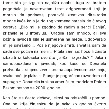
tome što je izgubila najbližu osobu: tuga za bratom
pogoršala je neverovatan teret odgovornosti koji je
morala da podnese, postavši kreativna direktorka
modne kuće koja je do tog vremena narasla do čitavog
carstva. „Bilo mi je zgodno da radim u senci Đanija“,
priznala je u intervjuu. “Uradila sam mnogo, ali sva
pažnja javnosti bila je usmerena na njega. Odgovaralo
mi je savršeno … Posle njegove smrti, shvatila sam da
sada sve počiva na meni … Pitala sam se: hoću li zaista
izbaciti iz koloseka sve što je Đani izgradio? ” Jaka i
samopouzdana u javnosti, kod kuće se Donatela
pretvorila u ranjenu zver i, prema sopstvenom priznanju,
svake noći je plakala. Stanje je pogoršano razvodom od
supruga – Donatelin brak sa američkim modelom Polom
Bekom raspao se 2000. godine.
Kao što se često dešava, lekovi su priskočili u pomoć.
Ona ne krije činjenicu da je nekoliko godina čvrsto