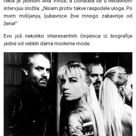
rekla je jednom Ana Vintur, a Donatela se u nedavnom
intervjuu složila: „Nisam protiv takve raspodele uloga. Po
mom mišljenju, ljubavnice žive mnogo zabavnije od
žena!”
Evo još nekoliko interesantnih činjenica iz biografije
jedne od velikih dama moderne mode.