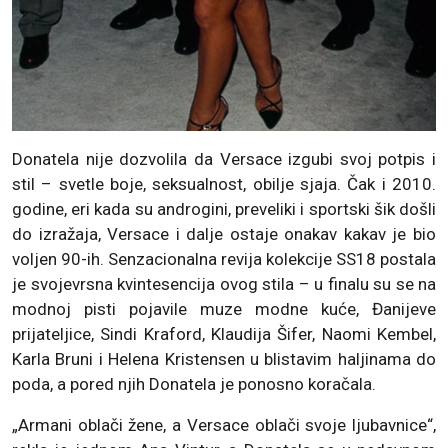
Donatela nije dozvolila da Versace izgubi svoj potpis i
stil – svetle boje, seksualnost, obilje sjaja. Čak i 2010.
godine, eri kada su androgini, preveliki i sportski šik došli
do izražaja, Versace i dalje ostaje onakav kakav je bio
voljen 90-ih. Senzacionalna revija kolekcije SS18 postala
je svojevrsna kvintesencija ovog stila – u finalu su se na
modnoj pisti pojavile muze modne kuće, Đanijeve
prijateljice, Sindi Kraford, Klaudija Šifer, Naomi Kembel,
Karla Bruni i Helena Kristensen u blistavim haljinama do
poda, a pored njih Donatela je ponosno koračala.
„Armani oblači žene, a Versace oblači svoje ljubavnice“,