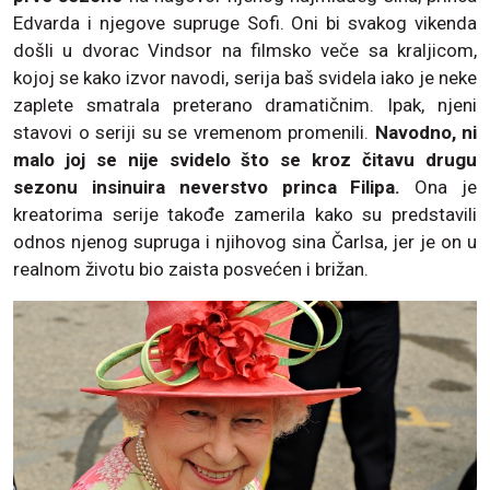
Edvarda i njegove supruge Sofi. Oni bi svakog vikenda
došli u dvorac Vindsor na filmsko veče sa kraljicom,
kojoj se kako izvor navodi, serija baš svidela iako je neke
zaplete smatrala preterano dramatičnim. Ipak, njeni
stavovi o seriji su se vremenom promenili.
Navodno, ni
malo joj se nije svidelo što se kroz čitavu drugu
sezonu insinuira neverstvo princa Filipa.
Ona je
kreatorima serije takođe zamerila kako su predstavili
odnos njenog supruga i njihovog sina Čarlsa, jer je on u
realnom životu bio zaista posvećen i brižan.