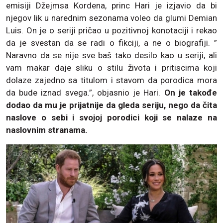
emisiji Džejmsa Kordena, princ Hari je izjavio da bi
njegov lik u narednim sezonama voleo da glumi Demian
Luis. On je o seriji pričao u pozitivnoj konotaciji i rekao
da je svestan da se radi o fikciji, a ne o biografiji. ”
Naravno da se nije sve baš tako desilo kao u seriji, ali
vam makar daje sliku o stilu života i pritiscima koji
dolaze zajedno sa titulom i stavom da porodica mora
da bude iznad svega.”, objasnio je Hari.
On je takođe
dodao da mu je prijatnije da gleda seriju, nego da čita
naslove o sebi i svojoj porodici koji se nalaze na
naslovnim stranama.