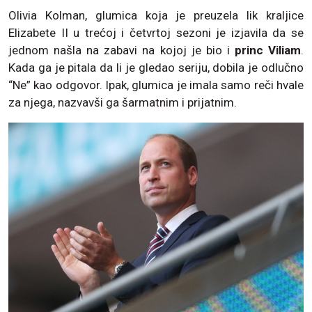
Olivia Kolman, glumica koja je preuzela lik kraljice
Elizabete II u trećoj i četvrtoj sezoni je izjavila da se
jednom našla na zabavi na kojoj je bio i
princ Viliam
.
Kada ga je pitala da li je gledao seriju, dobila je odlučno
“Ne” kao odgovor. Ipak, glumica je imala samo reči hvale
za njega, nazvavši ga šarmatnim i prijatnim.