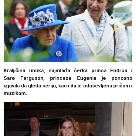
Kraljičina unuka, najmlađa ćerka princa Endrua i
Sare Ferguson, princeza Eugenia je ponosno
izjavila da gleda seriju, kao i da je oduševljena pričom i
muzikom.