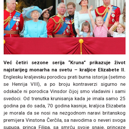
Već četiri sezone serija “Kruna” prikazuje život
najstarijeg monarha na svetu – kraljice Elizabete II.
Englesku kraljevsku porodicu prati burna istorija (setimo
se Henrija VIII), a po broju kontraverzi sigurno ne
odskače ni porodica Vinsdor čijoj smo vladavini i sami
svedoci. Od trenutka krunisanja kada je imala samo 25
godina pa do sada, 70 godina kasnije, kraljica Elizabeta
je morala da se nosi na nezgodnom naravi britanskog
premijera Vinstona Čerčila, sa navodima o neveri svoga
supuga, princa Filipa, sa smrću svoje snaje, princeze