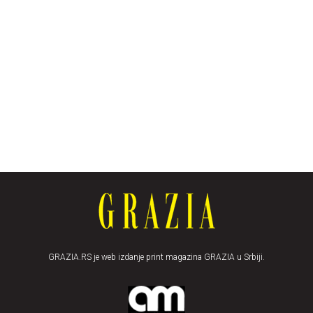
GRAZIA.RS je web izdanje print magazina GRAZIA u Srbiji.