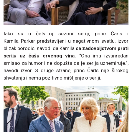
Iako su u četvrtoj sezoni seriji, princ Čarls i
Kamila Parker predstavljeni u negativnom svetlu, izvor
blizak porodici navodi da Kamila
sa zadovoljstvom prati
seriju uz čašu crvenog vina.
“Ona ima izvanredan
smisao za humor i ne dopušta da je serija uznemiruje.”,
navodi izvor. S druge strane, princ Čarls nije širokog
shvatanja i nema pozitivno mišljenje o seriji.