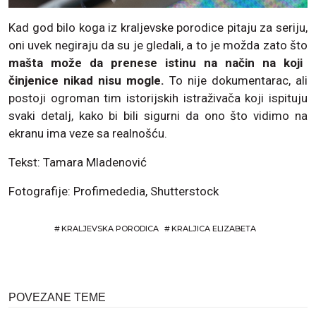
Kad god bilo koga iz kraljevske porodice pitaju za seriju,
oni uvek negiraju da su je gledali, a to je možda zato što
mašta može da prenese istinu na način na koji
činjenice nikad nisu mogle.
To nije dokumentarac, ali
postoji ogroman tim istorijskih istraživača koji ispituju
svaki detalj, kako bi bili sigurni da ono što vidimo na
ekranu ima veze sa realnošću.
Tekst: Tamara Mladenović
Fotografije: Profimededia, Shutterstock
#
KRALJEVSKA PORODICA
#
KRALJICA ELIZABETA
POVEZANE TEME