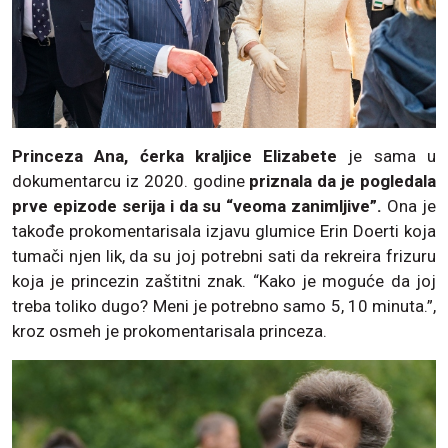
Princeza Ana, ćerka kraljice Elizabete
je sama u
dokumentarcu iz 2020. godine
priznala da je pogledala
prve epizode serija i da su “veoma zanimljive”.
Ona je
takođe prokomentarisala izjavu glumice Erin Doerti koja
tumači njen lik, da su joj potrebni sati da rekreira frizuru
koja je princezin zaštitni znak. “Kako je moguće da joj
treba toliko dugo? Meni je potrebno samo 5, 10 minuta.”,
kroz osmeh je prokomentarisala princeza.