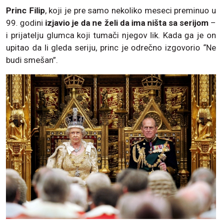
Princ Filip
, koji je pre samo nekoliko meseci preminuo u
99. godini
izjavio je da ne želi da ima ništa sa serijom
–
i prijatelju glumca koji tumači njegov lik. Kada ga je on
upitao da li gleda seriju, princ je odrečno izgovorio “Ne
budi smešan”.