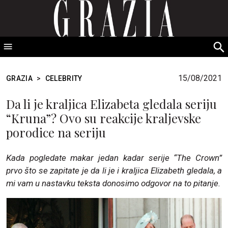
GRAZIA Srbija
S
fo
15/08/2021
GRAZIA
>
CELEBRITY
Da li je kraljica Elizabeta gledala seriju
“Kruna”? Ovo su reakcije kraljevske
porodice na seriju
Kada pogledate makar jedan kadar serije “The Crown”
prvo što se zapitate je da li je i kraljica Elizabeth gledala, a
mi vam u nastavku teksta donosimo odgovor na to pitanje.