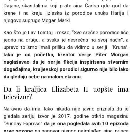
Dajane, skandalima koji prate sina Čarlsa gde god da
krene i na kraju, izlaska iz porodice unuka Harija i
njegove supruge Megan Markl.
Kao što je Lav Tolstoj i rekao, “Sve srećne porodice liče
jedna na drugu, a svaka je nesrećna na svoj način”, a
upravo to smo imali priliku da vidimo u seriji “Kruna”.
Iako je od početka, kreator serije Piter Morgan
naglašavao da je serija fikcija inspirisana stvarnim
događajima, kraljevskoj porodici sigurno nije bilo lako
da gledaju sebe na malom ekranu.
Da li kraljica Elizabeta II uopšte ima
televizor?
Naravno da ima. Iako nikada nije javno priznala da je
gledala seriju, izvor je 2017. godine otkrio magazinu
“Sunday Express”
da je ona pogledala svih 10 epizoda
prve sezone
na nagovor njenog najmlađeg sina, princa