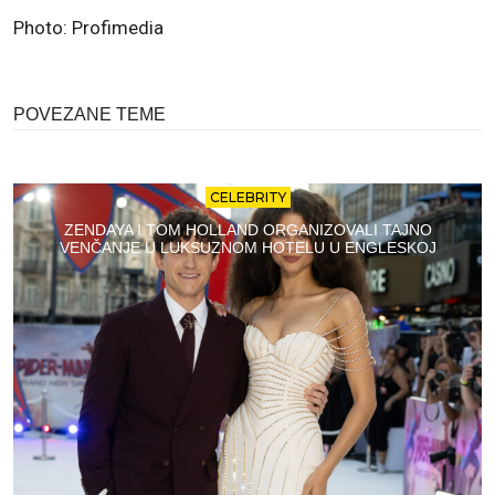
Photo: Profimedia
POVEZANE TEME
CELEBRITY
ZENDAYA I TOM HOLLAND ORGANIZOVALI TAJNO
VENČANJE U LUKSUZNOM HOTELU U ENGLESKOJ