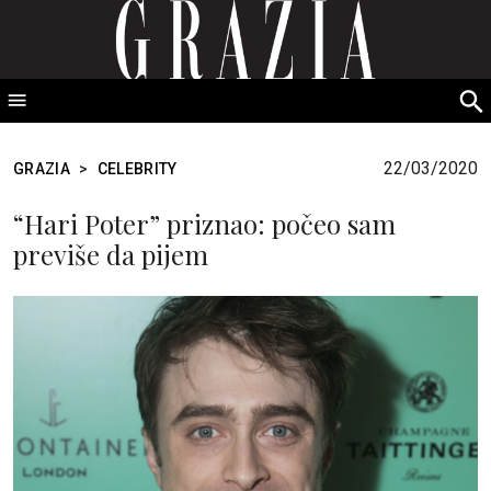
GRAZIA Srbija
S
fo
22/03/2020
GRAZIA
>
CELEBRITY
“Hari Poter” priznao: počeo sam
previše da pijem