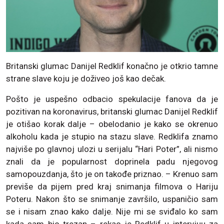
Britanski glumac Danijel Redklif konačno je otkrio tamne
strane slave koju je doživeo još kao dečak.
Pošto je uspešno odbacio spekulacije fanova da je
pozitivan na koronavirus, britanski glumac Danijel Redklif
je otišao korak dalje – obelodanio je kako se okrenuo
alkoholu kada je stupio na stazu slave. Redklifa znamo
najviše po glavnoj ulozi u serijalu “Hari Poter”, ali nismo
znali da je popularnost doprinela padu njegovog
samopouzdanja, što je on takođe priznao. – Krenuo sam
previše da pijem pred kraj snimanja filmova o Hariju
Poteru. Nakon što se snimanje završilo, uspaničio sam
se i nisam znao kako dalje. Nije mi se sviđalo ko sam