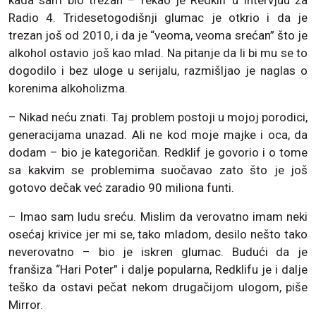
kada sam bio trezan – rekao je Redklif u intervjuu za
Radio 4. Tridesetogodišnji glumac je otkrio i da je
trezan još od 2010, i da je “veoma, veoma srećan” što je
alkohol ostavio još kao mlad. Na pitanje da li bi mu se to
dogodilo i bez uloge u serijalu, razmišljao je naglas o
korenima alkoholizma.
– Nikad neću znati. Taj problem postoji u mojoj porodici,
generacijama unazad. Ali ne kod moje majke i oca, da
dodam – bio je kategoričan. Redklif je govorio i o tome
sa kakvim se problemima suočavao zato što je još
gotovo dečak već zaradio 90 miliona funti.
– Imao sam ludu sreću. Mislim da verovatno imam neki
osećaj krivice jer mi se, tako mladom, desilo nešto tako
neverovatno – bio je iskren glumac. Budući da je
franšiza “Hari Poter” i dalje popularna, Redklifu je i dalje
teško da ostavi pečat nekom drugačijom ulogom, piše
Mirror.