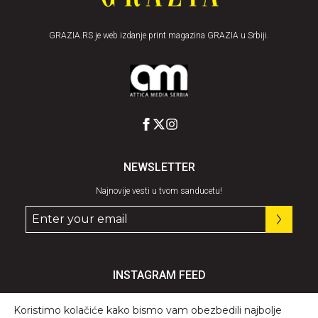
GRAZIA.RS je web izdanje print magazina GRAZIA u Srbiji.
NEWSLETTER
Najnovije vesti u tvom sanducetu!
INSTAGRAM FEED
Pratite nas
@graziaserbia
Koristimo kolačiće kako bismo vam obezbedili najbolje