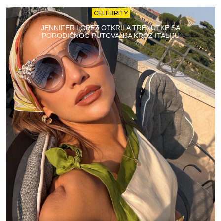
CELEBRITY
JENNIFER LOPEZ OTKRILA TRENUTKE SA
PORODIČNOG PUTOVANJA KROZ ITALIJU