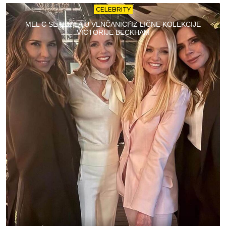
CELEBRITY
MEL C SE UDALA U VENČANICI IZ LIČNE KOLEKCIJE
VICTORIJE BECKHAM