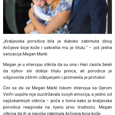
„Kraljevska porodica bila je duboko zabrinuta zbog
Arčijeve boje kože i uskratila mu je titulu.“ – još jedna
senzacija Megan Markl.
Megan je u intervjuu otkrila da su ona i Hari zaista želeli
da njihov sin dobije titulu princa, ali porodica je
odgovorila oštrim odbijanjem i promenila je protokol.
Čini se da se Megan Markl tokom intervjua sa Oprom
Vinfri uopšte nije suzdržavala svojih emocija, a jedno od
najšokantnijih otkrića – priča o tome kako je kraljevska
porodica reagovala na njenu prvu trudnoću. Megan
otkriva da ih je najviše zabrinula Arčijeva boja kože.