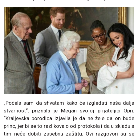
„Počela sam da shvatam kako će izgledati naša dalja
stvarnost“, priznala je Megan svojoj prijateljici Opri.
“Kraljevska porodica izjavila je da ne žele da on bude
princ, jer bi se to razlikovalo od protokola i da u skladu s
tim neće dobiti zasebnu zaštitu. Ovi razgovori su se