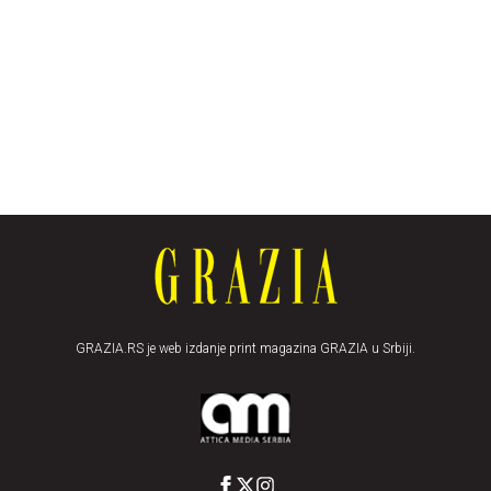
GRAZIA.RS je web izdanje print magazina GRAZIA u Srbiji.