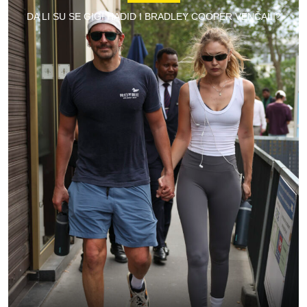
DA LI SU SE GIGI HADID I BRADLEY COOPER VENČALI?