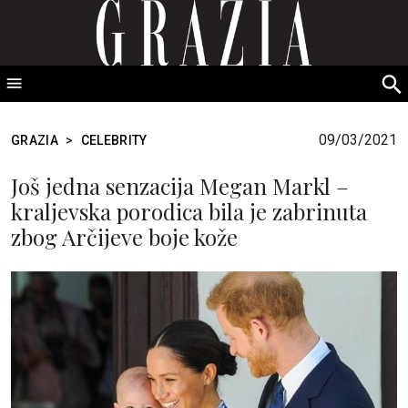
GRAZIA Srbija
S
fo
09/03/2021
GRAZIA
>
CELEBRITY
Još jedna senzacija Megan Markl –
kraljevska porodica bila je zabrinuta
zbog Arčijeve boje kože