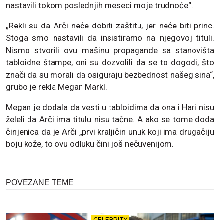
nastavili tokom poslednjih meseci moje trudnoće“.
„Rekli su da Arči neće dobiti zaštitu, jer neće biti princ.
Stoga smo nastavili da insistiramo na njegovoj tituli.
Nismo stvorili ovu mašinu propagande sa stanovišta
tabloidne štampe, oni su dozvolili da se to dogodi, što
znači da su morali da osiguraju bezbednost našeg sina“,
grubo je rekla Megan Markl.
Megan je dodala da vesti u tabloidima da ona i Hari nisu
želeli da Arči ima titulu nisu tačne. A ako se tome doda
činjenica da je Arči „prvi kraljičin unuk koji ima drugačiju
boju kože, to ovu odluku čini još nečuvenijom.
POVEZANE TEME
CELEBRITY