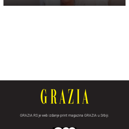
GRAZIA.RS je web izdanje print magazina GRAZIA u Srbiji.