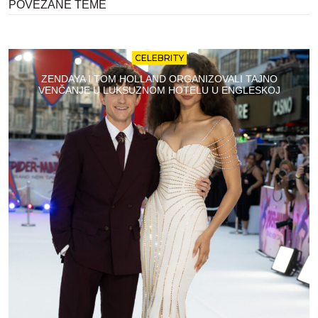
POVEZANE TEME
CELEBRITY
ZENDAYA I TOM HOLLAND ORGANIZOVALI TAJNO
VENČANJE U LUKSUZNOM HOTELU U ENGLESKOJ