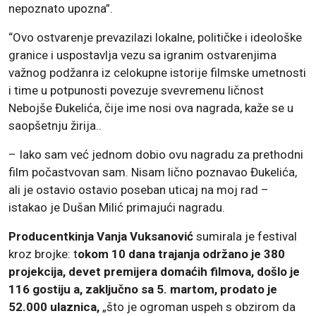
nepoznato upozna”.
“Ovo ostvarenje prevazilazi lokalne, političke i ideološke
granice i uspostavlja vezu sa igranim ostvarenjima
važnog podžanra iz celokupne istorije filmske umetnosti
i time u potpunosti povezuje svevremenu ličnost
Nebojše Đukelića, čije ime nosi ova nagrada, kaže se u
saopšetnju žirija..
– Iako sam već jednom dobio ovu nagradu za prethodni
film počastvovan sam. Nisam lično poznavao Đukelića,
ali je ostavio ostavio poseban uticaj na moj rad –
istakao je Dušan Milić primajući nagradu.
Producentkinja Vanja Vuksanović
sumirala je festival
kroz brojke: t
okom 10 dana trajanja održano je 380
projekcija, devet premijera domaćih filmova, došlo je
116 gostiju a, zaključno sa 5. martom, prodato je
52.000 ulaznica,
„što je ogroman uspeh s obzirom da