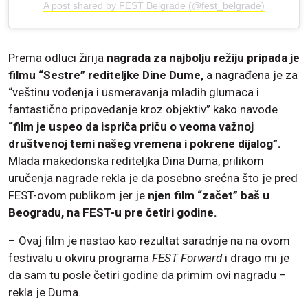
A post shared by FEST Belgrade (@fest_belgrade)
Prema odluci žirija
nagrada za najbolju režiju pripada je
filmu “Sestre” rediteljke Dine Dume,
a nagrađena je za
“veštinu vođenja i usmeravanja mladih glumaca i
fantastično pripovedanje kroz objektiv” kako navode
“film je uspeo da ispriča priču o veoma važnoj
društvenoj temi našeg vremena i pokrene dijalog”.
Mlada makedonska rediteljka Dina Duma, prilikom
uručenja nagrade rekla je da posebno srećna što je pred
FEST-ovom publikom jer je
njen film “začet” baš u
Beogradu, na FEST-u pre četiri godine.
– Ovaj film je nastao kao rezultat saradnje na na ovom
festivalu u okviru programa
FEST Forward
i drago mi je
da sam tu posle četiri godine da primim ovi nagradu –
rekla je Duma.