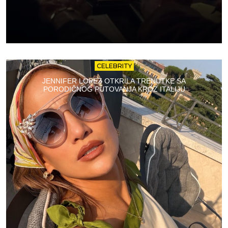
CELEBRITY
JENNIFER LOPEZ OTKRILA TRENUTKE SA
PORODIČNOG PUTOVANJA KROZ ITALIJU