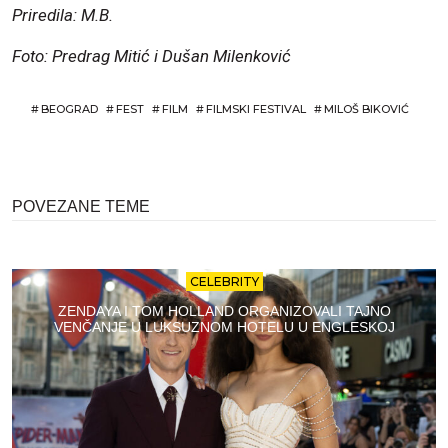
Priredila: M.B.
Foto: Predrag Mitić i Dušan Milenković
#
BEOGRAD
#
FEST
#
FILM
#
FILMSKI FESTIVAL
#
MILOŠ BIKOVIĆ
POVEZANE TEME
CELEBRITY
ZENDAYA I TOM HOLLAND ORGANIZOVALI TAJNO
VENČANJE U LUKSUZNOM HOTELU U ENGLESKOJ