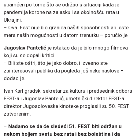
upamćen po tome što se održao u situaciji kada je
pandemija korone na zalasku i sa okolnošću rata u
Ukrajini.
– Ovaj Fest nije bio granica naših sposobnosti ali jeste
mera naših mogućnosti u datom trenutku – poručio je.
Jugoslav Pantelić
je istakao da je bilo mnogo filmova
koji su se dopali kritici.
– Bili ste oštri, što je jako dobro, i izvesno ste
zainteresovali publiku da pogleda još neke naslove –
dodao je.
Ivan Karl gradski sekretar za kulturu i predsednik odbora
FEST-a i Jugoslav Pantelić, umetnički direktor FEST-a i
direktor Jugosoloveske kinoteke proglasili su 50. FEST
zatvorenim.
–
Nadamo se da će sledeći 51. FEST biti održan u
nekom boljem svetu bez rata i bez boleština i da