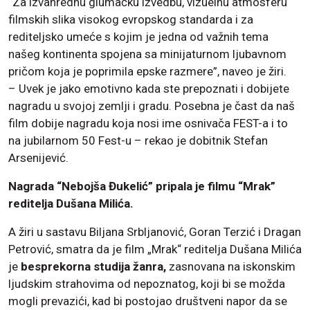
“Za izvanrednu glumačku izvedbu, vizuelnu atmosferu
filmskih slika visokog evropskog standarda i za
rediteljsko umeće s kojim je jedna od važnih tema
našeg kontinenta spojena sa minijaturnom ljubavnom
pričom koja je poprimila epske razmere”, naveo je žiri.
– Uvek je jako emotivno kada ste prepoznati i dobijete
nagradu u svojoj zemlji i gradu. Posebna je čast da naš
film dobije nagradu koja nosi ime osnivača FEST-a i to
na jubilarnom 50 Fest-u – rekao je dobitnik Stefan
Arsenijević.
Nagrada “Nebojša Đukelić” pripala je filmu “Mrak”
reditelja Dušana Milića.
A žiri u sastavu Biljana Srbljanović, Goran Terzić i Dragan
Petrović, smatra da je film „Mrak“ reditelja Dušana Milića
je
besprekorna studija žanra,
zasnovana na iskonskim
ljudskim strahovima od nepoznatog, koji bi se možda
mogli prevazići, kad bi postojao društveni napor da se