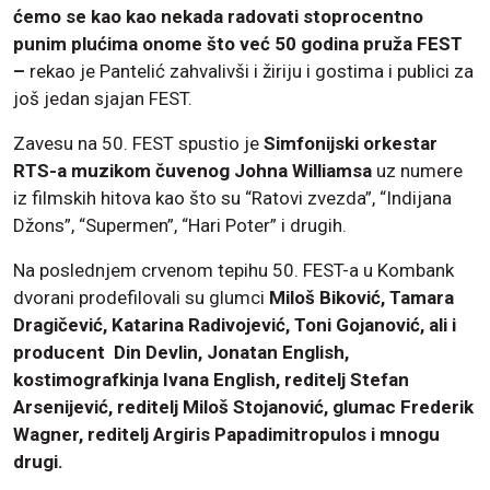
ćemo se kao kao nekada radovati stoprocentno
punim plućima onome što već 50 godina pruža FEST
–
rekao je Pantelić zahvalivši i žiriju i gostima i publici za
još jedan sjajan FEST.
Zavesu na 50. FEST spustio je
Simfonijski orkestar
RTS-a muzikom čuvenog Johna Williamsa
uz numere
iz filmskih hitova kao što su “Ratovi zvezda”, “Indijana
Džons”, “Supermen”, “Hari Poter” i drugih.
Na poslednjem crvenom tepihu 50. FEST-a u Kombank
dvorani prodefilovali su glumci
Miloš Biković, Tamara
Dragičević, Katarina Radivojević, Toni Gojanović, ali i
producent Din Devlin, Jonatan English,
kostimografkinja Ivana English, reditelj Stefan
Arsenijević, reditelj Miloš Stojanović, glumac Frederik
Wagner, reditelj Argiris Papadimitropulos i mnogu
drugi.