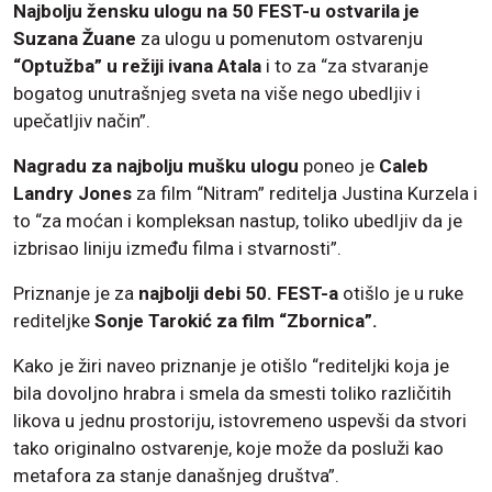
Najbolju žensku ulogu na 50 FEST-u ostvarila je
Suzana Žuane
za ulogu u pomenutom ostvarenju
“Optužba” u režiji ivana Atala
i to za “za stvaranje
bogatog unutrašnjeg sveta na više nego ubedljiv i
upečatljiv način”.
Nagradu za najbolju mušku ulogu
poneo je
Caleb
Landry Jones
za film “Nitram” reditelja Justina Kurzela i
to “za moćan i kompleksan nastup, toliko ubedljiv da je
izbrisao liniju između filma i stvarnosti”.
Priznanje je za
najbolji debi 50. FEST-a
otišlo je u ruke
rediteljke
Sonje Tarokić za film “Zbornica”.
Kako je žiri naveo priznanje je otišlo “rediteljki koja je
bila dovoljno hrabra i smela da smesti toliko različitih
likova u jednu prostoriju, istovremeno uspevši da stvori
tako originalno ostvarenje, koje može da posluži kao
metafora za stanje današnjeg društva”.