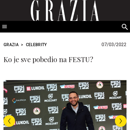
GRAZIA Srbija
S
fo
07/03/2022
GRAZIA
>
CELEBRITY
Ko je sve pobedio na FESTU?