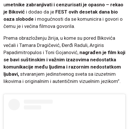
u
metnike zabranjivati i cenzurisati je opasno – rekao
je Biković
i dodao da je
FEST ovih desetak dana bio
oaza slobode
i mogućnosti da se komunicira i govori o
čemu je i većina filmova govorila.
Prema obrazloženju žirija, u kome su pored Bikovića
većali i Tamara Dragičević, Đerđi Raduli, Argiris
Papadimitropulos i Toni Gojanović,
nagrađen je film koji
se bavi suštinskim i važnim izazovima nedostatka
komunikacije među ljudima i razornim nedostatkom
ljubavi,
stvaranjem jedinstvenog sveta sa izuzetnim
likovima i originalnim i autentičnim vizuelnim jezikom”.