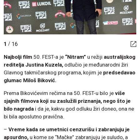
1
16
/
Najbolji film
50. FEST-a je
“Nitram”
u režiji
australijskog
reditelja Justina Kuzela,
odlučio je međunarodni žiri
Glavnog takmičarskog programa, kojim je
predsedavao
glumac Miloš Biković.
Prema Bikovićevim rečima na 50. FEST-u bilo je
više
sjajnih filmova koji su zaslužili priznanja, nego što je
bilo nagrada
i da je, kakvu god odluku žiri doneo, ona ne
bi bila aposlutno pravična.
–
Vreme kada se umetnici cenzurišu i zabranjuju je
apsurdno,
u kome se “Mačke” zabranjuju je suludo, a