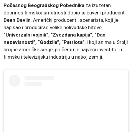
Počasnog Beogradskog Pobednika
za izuzetan
doprinos filmskoj umetnosti dobio je čuveni producent
Dean Devlin
. Američki producent i scenarista, koji je
napisao i producirao velike holivudske hitove
“Univerzalni vojnik”, “Zvezdana kapija”, “Dan
nezavisnosti”, “Godzila”, “Patriota”
, i koji snima u Srbiji
brojne američke serije, pri čemu je najveći investitor u
filmsku i televizijsku industriju u našoj zemlji.