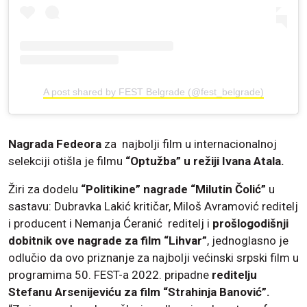
A post shared by FEST Belgrade (@fest_belgrade)
Nagrada Fedeora
za najbolji film u internacionalnoj
selekciji otišla je filmu
“Optužba” u režiji Ivana Atala.
Žiri za dodelu
“Politikine” nagrade “Milutin Čolić”
u
sastavu: Dubravka Lakić kritičar, Miloš Avramović reditelj
i producent i Nemanja Ćeranić reditelj i
prošlogodišnji
dobitnik ove nagrade za film “Lihvar”
, jednoglasno je
odlučio da ovo priznanje za najbolji većinski srpski film u
programima 50. FEST-a 2022. pripadne
reditelju
Stefanu Arsenijeviću za film “Strahinja Banović”.