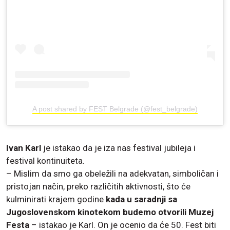
A post shared by FEST Belgrade (@fest_belgrade)
Ivan Karl
je istakao da je iza nas festival jubileja i
festival kontinuiteta.
– Mislim da smo ga obeležili na adekvatan, simboličan i
pristojan način, preko različitih aktivnosti, što će
kulminirati krajem godine
kada u saradnji sa
Jugoslovenskom kinotekom budemo otvorili Muzej
Festa
– istakao je Karl. On je ocenio da će 50. Fest biti