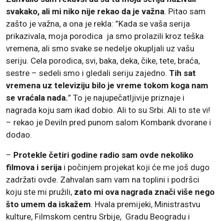
svakako, ali mi niko nije rekao da je važna
. Pitao sam
zašto je važna, a ona je rekla: ”Kada se vaša serija
prikazivala, moja porodica ja smo prolazili kroz teška
vremena, ali smo svake se nedelje okupljali uz vašu
seriju. Cela porodica, svi, baka, deka, čike, tete, braća,
sestre – sedeli smo i gledali seriju zajedno.
Tih sat
vremena uz televiziju bilo je vreme tokom koga nam
se vraćala nada.
” To je najupečatljivije priznaje i
nagrada koju sam ikad dobio. Ali to su Srbi. Ali to ste vi!
– rekao je Deviln pred punom salom Kombank dvorane i
dodao.
–
Protekle četiri godine radio sam ovde nekoliko
filmova i serija
i počinjem projekat koji će me još dugo
zadržati ovde. Zahvalan sam vam na toplini i podršci
koju ste mi pružili,
zato mi ova nagrada znači više nego
što umem da iskažem
. Hvala premijeki, Ministrastvu
kulture, Filmskom centru Srbije, Gradu Beogradu i