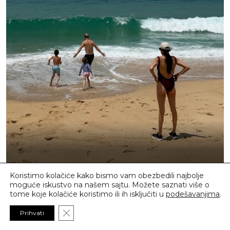
Koristimo kolačiće kako bismo vam obezbedili najbolje
moguće iskustvo na našem sajtu. Možete saznati više o
tome koje kolačiće koristimo ili ih isključiti u
podešavanjima
.
Close GDPR Cookie Banner
Prihvati
CELEBRITY