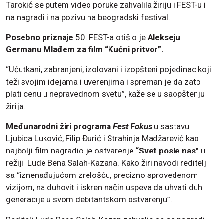
Tarokić se putem video poruke zahvalila žiriju i FEST-u i
na nagradi i na pozivu na beogradski festival.
Posebno priznaje
50. FEST-a otišlo je
Alekseju
Germanu Mlađem za film “Kućni pritvor”.
“Ućutkani, zabranjeni, izolovani i izopšteni pojedinac koji
teži svojim idejama i uverenjima i spreman je da zato
plati cenu u nepravednom svetu”, kaže se u saopštenju
žirija.
Međunarodni žiri programa
Fest Fokus
u sastavu
Ljubica Luković, Filip Đurić i Strahinja Madžarević kao
najbolji film nagradio je ostvarenje
“Svet posle nas”
u
režiji Lude Bena Salah-Kazana. Kako žiri navodi reditelj
sa “iznenađujućom zrelošću, precizno sprovedenom
vizijom, na duhovit i iskren način uspeva da uhvati duh
generacije u svom debitantskom ostvarenju”.