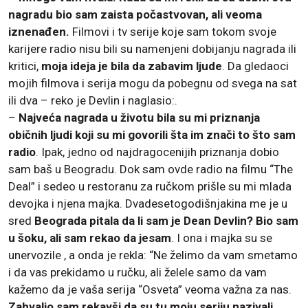
nagradu bio sam zaista počastvovan, ali veoma
iznenađen.
Filmovi i tv serije koje sam tokom svoje
karijere radio nisu bili su namenjeni dobijanju nagrada ili
kritici,
moja ideja je bila da zabavim ljude
. Da gledaoci
mojih filmova i serija mogu da pobegnu od svega na sat
ili dva – reko je Devlin i naglasio:.
–
Najveća nagrada u životu bila su mi priznanja
običnih ljudi koji su mi govorili šta im znači to što sam
radio
. Ipak, jedno od najdragocenijih priznanja dobio
sam baš u Beogradu. Dok sam ovde radio na filmu “The
Deal” i sedeo u restoranu za ručkom prišle su mi mlada
devojka i njena majka. Dvadesetogodišnjakina me je u
sred
Beograda pitala da li sam je Dean Devlin? Bio sam
u šoku, ali sam rekao da jesam
. I ona i majka su se
unervozile , a onda je rekla: “Ne želimo da vam smetamo
i da vas prekidamo u ručku, ali želele samo da vam
kažemo da je vaša serija “Osveta” veoma važna za nas.
Zahvalio sam rekavši da su tu moju seriju nazivali