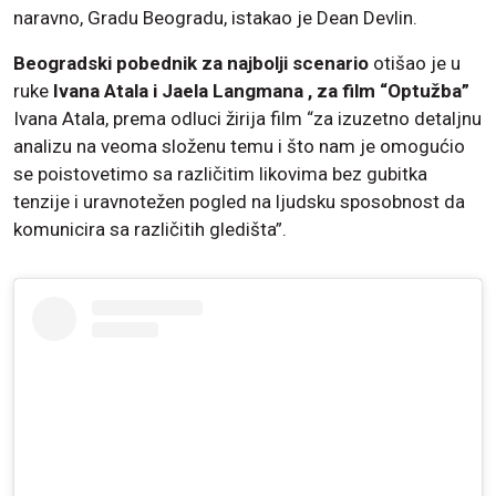
naravno, Gradu Beogradu, istakao je Dean Devlin.
Beogradski pobednik za najbolji scenario
otišao je u
ruke
Ivana Atala i Jaela Langmana , za film “Optužba”
Ivana Atala, prema odluci žirija film “za izuzetno detaljnu
analizu na veoma složenu temu i što nam je omogućio
se poistovetimo sa različitim likovima bez gubitka
tenzije i uravnotežen pogled na ljudsku sposobnost da
komunicira sa različitih gledišta”.