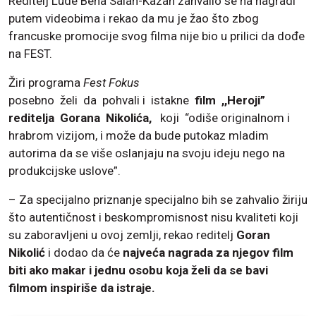
Reditelj Lude Bena Salah-Kazan zahvalio se na nagradi
putem videobima i rekao da mu je žao što zbog
francuske promocije svog filma nije bio u prilici da dođe
na FEST.
Žiri programa
Fest Fokus
posebno želi da pohvali i istakne
film ,,Heroji”
reditelja Gorana Nikolića,
koji “odiše originalnom i
hrabrom vizijom, i može da bude putokaz mladim
autorima da se više oslanjaju na svoju ideju nego na
produkcijske uslove”.
– Za specijalno priznanje specijalno bih se zahvalio žiriju
što autentičnost i beskompromisnost nisu kvaliteti koji
su zaboravljeni u ovoj zemlji, rekao reditelj
Goran
Nikolić
i dodao da će
najveća nagrada za njegov film
biti ako makar i jednu osobu koja želi da se bavi
filmom inspiriše da istraje.