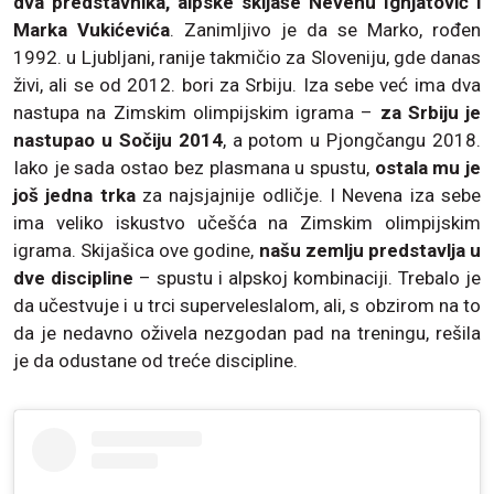
dva predstavnika, alpske skijaše Nevenu Ignjatović i
Marka Vukićevića
. Zanimljivo je da se Marko, rođen
1992. u Ljubljani, ranije takmičio za Sloveniju, gde danas
živi, ali se od 2012. bori za Srbiju. Iza sebe već ima dva
nastupa na Zimskim olimpijskim igrama –
za Srbiju je
nastupao u Sočiju 2014
, a potom u Pjongčangu 2018.
Iako je sada ostao bez plasmana u spustu,
ostala mu je
još jedna trka
za najsjajnije odličje. I Nevena iza sebe
ima veliko iskustvo učešća na Zimskim olimpijskim
igrama. Skijašica ove godine,
našu zemlju predstavlja u
dve discipline
– spustu i alpskoj kombinaciji. Trebalo je
da učestvuje i u trci superveleslalom, ali, s obzirom na to
da je nedavno oživela nezgodan pad na treningu, rešila
je da odustane od treće discipline.