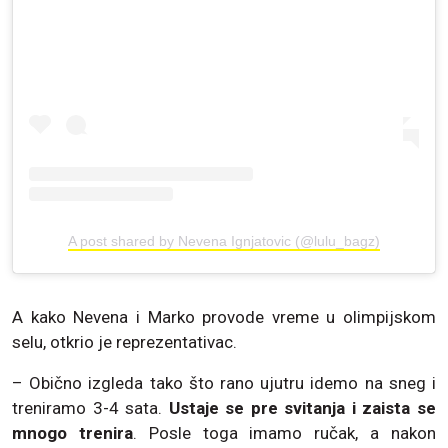
A post shared by Nevena Ignjatovic (@lulu_bagz)
A kako Nevena i Marko provode vreme u olimpijskom
selu, otkrio je reprezentativac.
– Obično izgleda tako što rano ujutru idemo na sneg i
treniramo 3-4 sata.
Ustaje se pre svitanja i zaista se
mnogo trenira
. Posle toga imamo ručak, a nakon