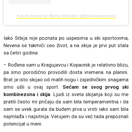
A post shared by Marko Vukicevic (@markovukicevic)
Iako Srbija nije poznata po uspesima u ski sportovima,
Nevena se takmiči ceo život, a na skije je prvi put stala
sa četiri godine.
– Rođena sam u Kragujevcu i Kopaonik je relativno blizu,
pa smo porodično provodili dosta vremena na planini.
Brat je isto skijao od malih nogu i zajedničkim snagama
smo ušli u ovaj sport.
Sećam se svog prvog ski
kombinezona i skija
. Ljudi iz sveta skijanja koji su me
pratili često mi pričaju da sam bila temperamentna i da
sam se uvek gurala da budem prva u vrsti iako sam bila
najmlađa i najsitnija. Verujem da su već tada prepoznali
potencijal u meni.