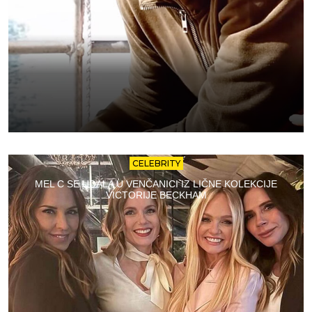
CELEBRITY
MEL C SE UDALA U VENČANICI IZ LIČNE KOLEKCIJE
VICTORIJE BECKHAM