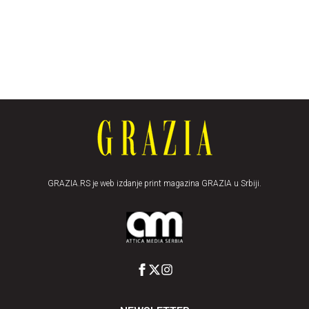
GRAZIA.RS je web izdanje print magazina GRAZIA u Srbiji.