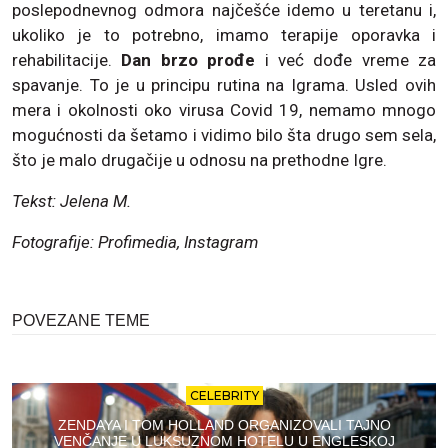
poslepodnevnog odmora najčešće idemo u teretanu i,
ukoliko je to potrebno, imamo terapije oporavka i
rehabilitacije.
Dan brzo prođe
i već dođe vreme za
spavanje. To je u principu rutina na Igrama. Usled ovih
mera i okolnosti oko virusa Covid 19, nemamo mnogo
mogućnosti da šetamo i vidimo bilo šta drugo sem sela,
što je malo drugačije u odnosu na prethodne Igre.
Tekst: Jelena M.
Fotografije: Profimedia, Instagram
POVEZANE TEME
CELEBRITY
ZENDAYA I TOM HOLLAND ORGANIZOVALI TAJNO
VENČANJE U LUKSUZNOM HOTELU U ENGLESKOJ