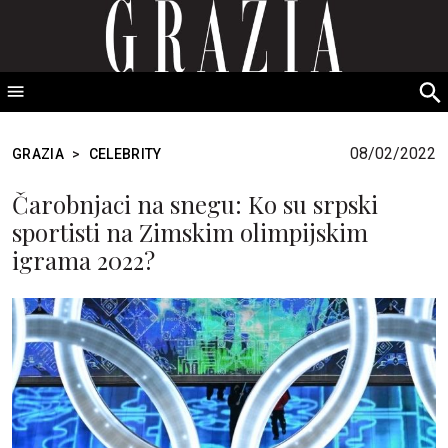
GRAZIA Srbija
S
fo
08/02/2022
GRAZIA
>
CELEBRITY
Čarobnjaci na snegu: Ko su srpski
sportisti na Zimskim olimpijskim
igrama 2022?