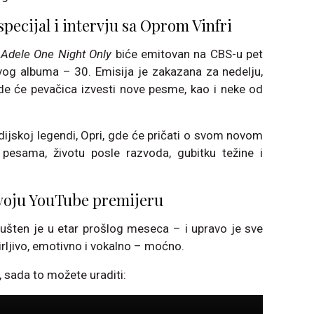
 specijal i intervju sa Oprom Vinfri
m
Adele One Night Only
biće emitovan na CBS-u pet
vog albuma – 30. Emisija je zakazana za nedelju,
de će pevačica izvesti nove pesme, kao i neke od
dijskoj legendi, Opri, gde će pričati o svom novom
pesama, životu posle razvoda, gubitku težine i
svoju YouTube premijeru
ušten je u etar prošlog meseca – i upravo je sve
irljivo, emotivno i vokalno – moćno.
, sada to možete uraditi: