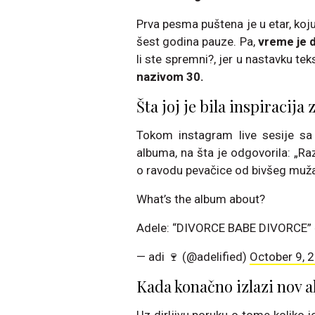
Prva pesma puštena je u etar, koj
šest godina pauze. Pa,
vreme je 
li ste spremni?, jer u nastavku te
nazivom 30.
Šta joj je bila inspiracij
Tokom instagram live sesije sa
albuma, na šta je odgovorila: „Ra
o ravodu pevačice od bivšeg muža
What’s the album about?
Adele: “DIVORCE BABE DIVORCE”
— adi 🍷 (@adelified)
October 9, 
Kada konačno izlazi nov 