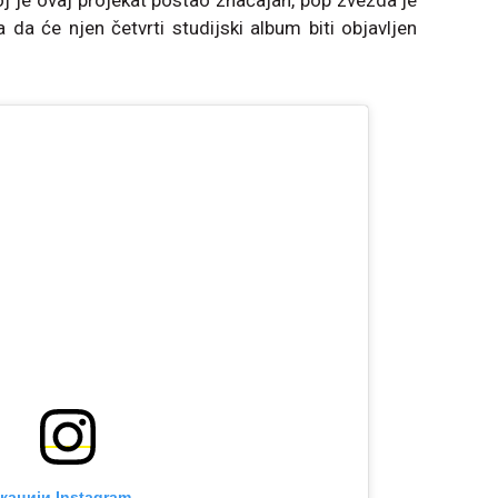
joj je ovaj projekat postao značajan, pop zvezda je
a će njen četvrti studijski album biti objavljen
кацији Instagram