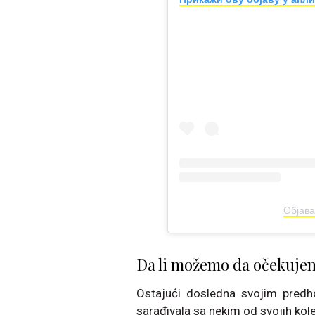
Објава
Da li možemo da očekuje
Ostajući dosledna svojim predh
sarađivala sa nekim od svojih kol