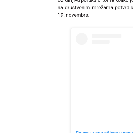
Uz dirljivu poruku o tome koliko 
na društvenim mrežama potvrdila d
19. novembra.
Прикажи ову објаву у апли