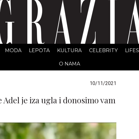
GRAZIA Srbija
MODA
LEPOTA
KULTURA
CELEBRITY
LIFE
O NAMA
10/11/2021
Adel je iza ugla i donosimo vam