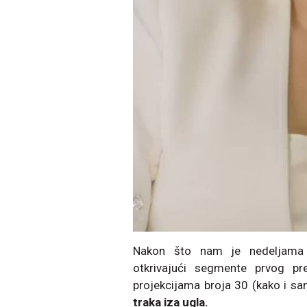
Nakon što nam je nedeljam
otkrivajući segmente prvog pr
projekcijama broja 30 (kako i sa
traka iza ugla.