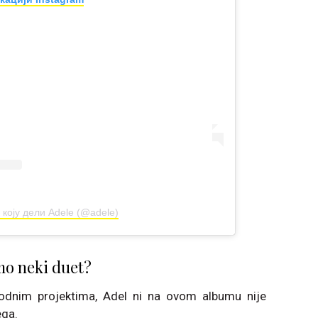
 коју дели Adele (@adele)
mo neki duet?
odnim projektima, Adel ni na ovom albumu nije
ega.