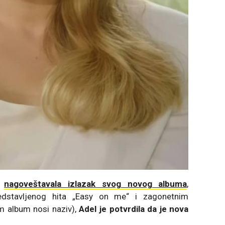
a
nagoveštavala izlazak svog novog albuma
,
edstavljenog hita „Easy on me“ i zagonetnim
m album nosi naziv),
Adel je potvrdila da je nova