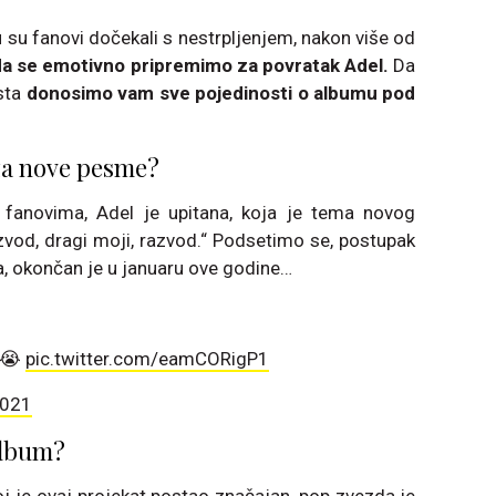
u su fanovi dočekali s nestrpljenjem, nakon više od
da se emotivno pripremimo za povratak Adel.
Da
ksta
donosimo vam sve pojedinosti o albumu pod
a za nove pesme?
 fanovima, Adel je upitana, koja je tema novog
zvod, dragi moji, razvod.“ Podsetimo se, postupak
, okončan je u januaru ove godine…
 😭
pic.twitter.com/eamCORigP1
2021
album?