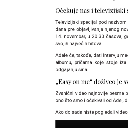
Očekuje nas i televizijski
Televizijski specijal pod nazivo
dana pre objavljivanja njenog no
14. novembar, u 20:30 časova, g
svojih najvećih hitova.
Adele će, takođe, dati intervju me
albumu, pričama koje stoje iza 
odgajanju sina.
„Easy on me“ doživeo je 
Zvanični video najnovije pesme p
ono što smo i očekivali od Adel, d
Ako do sada niste pogledali video