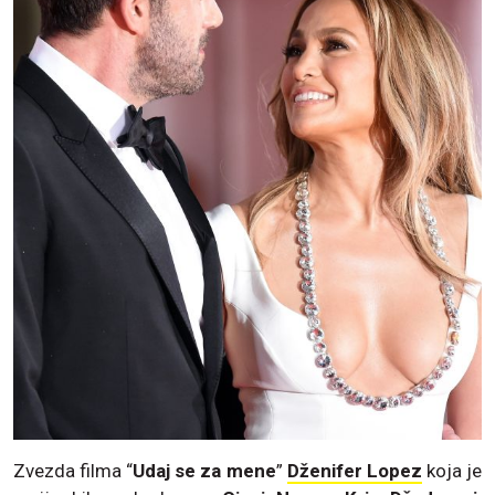
Zvezda filma “
Udaj se za mene
”
Dženifer Lopez
koja je