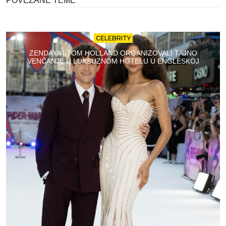
POVEZANE TEME
CELEBRITY
ZENDAYA I TOM HOLLAND ORGANIZOVALI TAJNO
VENČANJE U LUKSUZNOM HOTELU U ENGLESKOJ