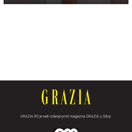
GRAZIA.RS je web izdanje print magazina GRAZIA u Srbiji.