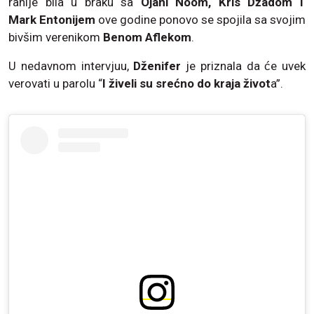
ranije bila u braku sa
Ojani Noom, Kris Džadom i
Mark Entonijem
ove godine ponovo se spojila sa svojim
bivšim verenikom
Benom Aflekom
.
U nedavnom intervjuu,
Dženifer
je priznala da će uvek
verovati u parolu “
I živeli su srećno do kraja život
a”.