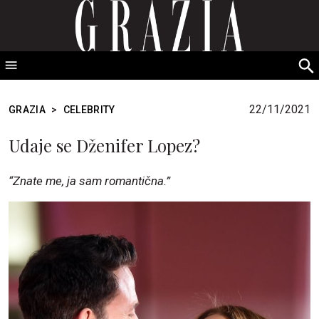
GRAZIA Srbija
S
fo
22/11/2021
GRAZIA
>
CELEBRITY
Udaje se Dženifer Lopez?
“Znate me, ja sam romantična.”