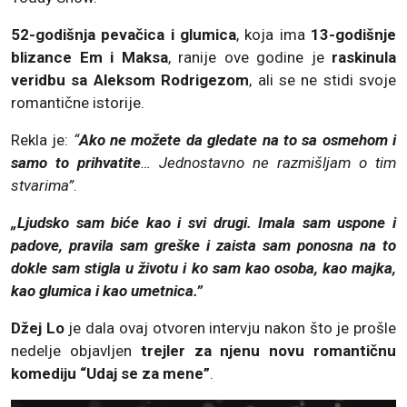
52-godišnja pevačica i glumica
, koja ima
13-godišnje
blizance Em i Maksa
, ranije ove godine je
raskinula
veridbu sa Aleksom Rodrigezom
, ali se ne stidi svoje
romantične istorije.
Rekla je:
“
Ako ne možete da gledate na to sa osmehom i
samo to prihvatite
… Jednostavno ne razmišljam o tim
stvarima”
.
„Ljudsko sam biće kao i svi drugi. Imala sam uspone i
padove, pravila sam greške i zaista sam ponosna na to
dokle sam stigla u životu i ko sam kao osoba, kao majka,
kao glumica i kao umetnica.”
Džej Lo
je dala ovaj otvoren intervju nakon što je prošle
nedelje objavljen
trejler za njenu novu romantičnu
komediju “Udaj se za mene”
.