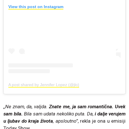
View this post on Instagram
A post shared by Jennifer Lopez (@jlo)
„Ne znam, da, valjda.
Znate me, ja sam romantična. Uvek
sam bila.
Bila sam udata nekoliko puta. Da,
i dalje verujem
u ljubav do kraja života
, apsloutno”
, rekla je ona u emisiji
Today Show.