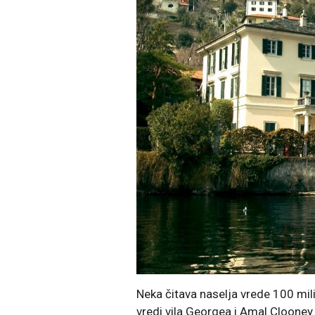
Neka čitava naselja vrede 100 mili
vredi vila Georgea i Amal Clooney 