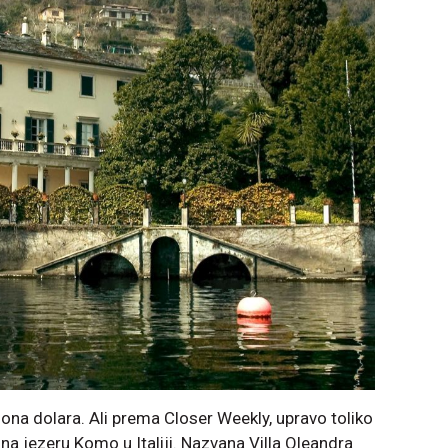
ona dolara. Ali prema Closer Weekly, upravo toliko
na jezeru Komo u Italiji. Nazvana Villa Oleandra