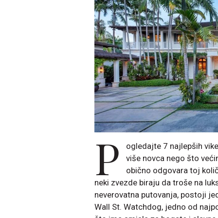
P
ogledajte 7 najlepših vik
više novca nego što veći
obično odgovara toj količ
neki zvezde biraju da troše na lu
neverovatna putovanja, postoji je
Wall St. Watchdog, jedno od najpo