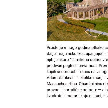
Prošlo je mnogo godina otkako su O
dalje imaju nekoliko zapanjujući
njih je skoro 12 miliona dolara vre
predivan pogled i privatnost. Pr
kupili sedmosobnu kuću na vinog
Atlantski okean i nekoliko manjih
Massachusettsa. Obamini nisu st
provodili porodične odmore — ali 
kvadratnih metara koju su ranije iz