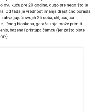
pio ovu kuću pre 20 godina, dugo pre nego što je
a. Od tada je vrednost imanja drastično porasla.
zahvaljujući svojih 25 soba, uključujući
e, ličnog bioskopa, garaže koja može primiti
enis, bazena i pristupa čamcu (jer zašto biste
era?)