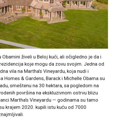
bamini živeli u Beloj kući, ali očigledno je da i
h rezidencija koje mogu da zovu svojim. Jedna od
dna vila na Martha’s Vineyardu, koja nudi i
ema Homes & Gardens, Barack i Michelle Obama su
radu, smeštenu na 30 hektara, sa pogledom na
 vodenih površina na ekskluzivnom ostrvu blizu
ranci Martha’s Vineyardu — godinama su tamo
su krajem 2020. kupili istu kuću od 7000
najmljivali.