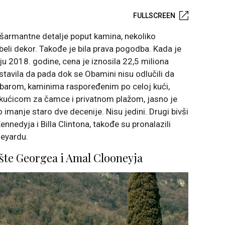
FULLSCREEN
 šarmantne detalje poput kamina, nekoliko
 beli dekor. Takođe je bila prava pogodba. Kada je
ju 2018. godine, cena je iznosila 22,5 miliona
astavila da pada dok se Obamini nisu odlučili da
arom, kaminima raspoređenim po celoj kući,
kućicom za čamce i privatnom plažom, jasno je
 imanje staro dve decenije. Nisu jedini. Drugi bivši
ennedyja i Billa Clintona, takođe su pronalazili
neyardu.
ište Georgea i Amal Clooneyja