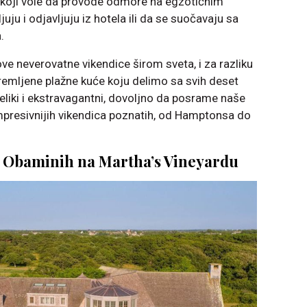
e koji vole da provode odmore na egzotičnim
ljuju i odjavljuju iz hotela ili da se suočavaju sa
.
ove neverovatne vikendice širom sveta, i za razliku
mljene plažne kuće koju delimo sa svih deset
eliki i ekstravagantni, dovoljno da posrame naše
mpresivnijih vikendica poznatih, od Hamptonsa do
 Obaminih na Martha’s Vineyardu