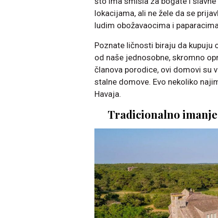
što ima smisla za bogate i slavn
lokacijama, ali ne žele da se prijav
ludim obožavaocima i paparacima
Poznate ličnosti biraju da kupuju 
od naše jednosobne, skromno opre
članova porodice, ovi domovi su v
stalne domove. Evo nekoliko naji
Havaja.
Tradicionalno imanje