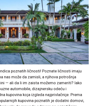
endica poznatih ličnosti! Poznate ličnosti imaju
na nas može da zamisli, a njihova potrošnja
ini — ali da li im zaista možemo zameriti? Iako
ksuzne automobile, dizajnersku odeću i
dna kupovina koja izgleda najprivlačnije. Prema
pularnijih kupovina poznatih je dodatni domovi,