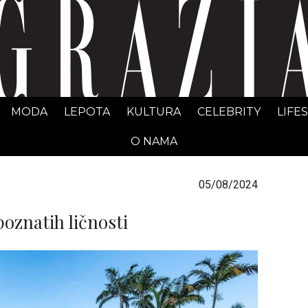
GRAZIA Srbija
MODA
LEPOTA
KULTURA
CELEBRITY
LIFE
O NAMA
05/08/2024
poznatih ličnosti