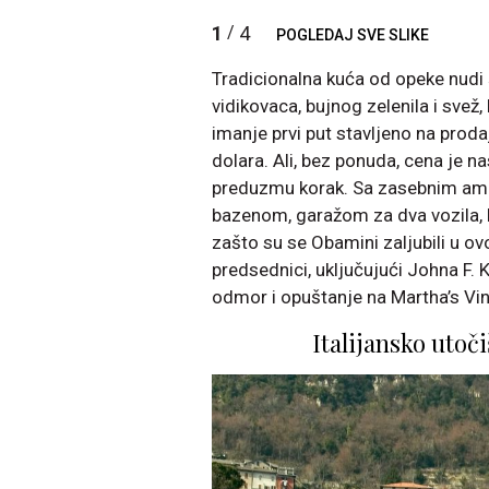
1
4
/
POGLEDAJ SVE SLIKE
Tradicionalna kuća od opeke nudi
vidikovaca, bujnog zelenila i svež,
imanje prvi put stavljeno na proda
dolara. Ali, bez ponuda, cena je n
preduzmu korak. Sa zasebnim amb
bazenom, garažom za dva vozila, 
zašto su se Obamini zaljubili u ovo
predsednici, uključujući Johna F. K
odmor i opuštanje na Martha’s Vi
Italijansko utoč