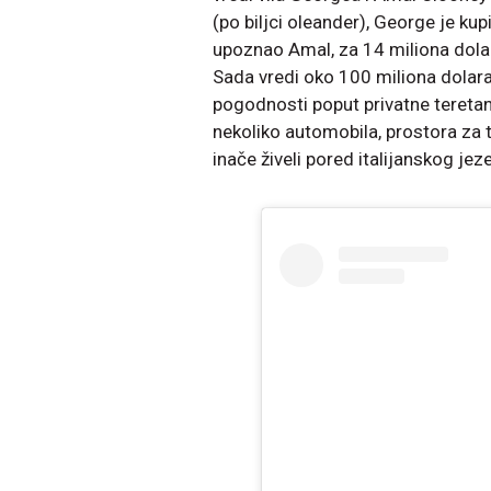
(po biljci oleander), George je ku
upoznao Amal, za 14 miliona dolar
Sada vredi oko 100 miliona dolara 
pogodnosti poput privatne teretan
nekoliko automobila, prostora za t
inače živeli pored italijanskog jez