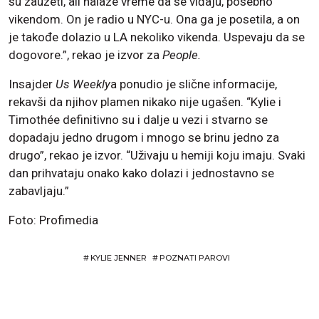
su zauzeti, ali nalaze vreme da se viđaju, posebno
vikendom. On je radio u NYC-u. Ona ga je posetila, a on
je takođe dolazio u LA nekoliko vikenda. Uspevaju da se
dogovore.”, rekao je izvor za
People.
Insajder
Us Weekly
a ponudio je slične informacije,
rekavši da njihov plamen nikako nije ugašen. “Kylie i
Timothée definitivno su i dalje u vezi i stvarno se
dopadaju jedno drugom i mnogo se brinu jedno za
drugo”, rekao je izvor. “Uživaju u hemiji koju imaju. Svaki
dan prihvataju onako kako dolazi i jednostavno se
zabavljaju.”
Foto: Profimedia
#
KYLIE JENNER
#
POZNATI PAROVI