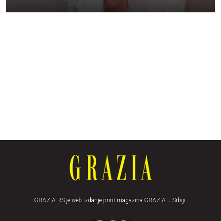
GRAZIA.RS je web izdanje print magazina GRAZIA u Srbiji.