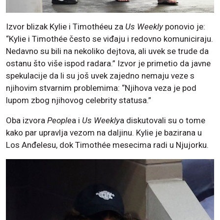
Izvor blizak Kylie i Timothéeu za
Us Weekly
ponovio je:
“Kylie i Timothée često se viđaju i redovno komuniciraju.
Nedavno su bili na nekoliko dejtova, ali uvek se trude da
ostanu što više ispod radara.” Izvor je primetio da javne
spekulacije da li su još uvek zajedno nemaju veze s
njihovim stvarnim problemima: “Njihova veza je pod
lupom zbog njihovog celebrity statusa.”
Oba izvora
People
a i
Us Weekly
a diskutovali su o tome
kako par upravlja vezom na daljinu. Kylie je bazirana u
Los Anđelesu, dok Timothée mesecima radi u Njujorku.