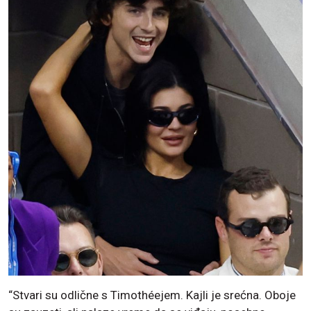
“Stvari su odlične s Timothéejem. Kajli je srećna. Oboje