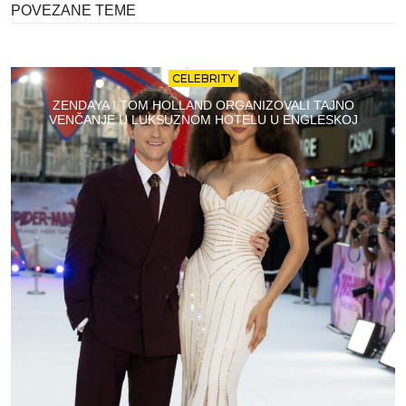
POVEZANE TEME
CELEBRITY
ZENDAYA I TOM HOLLAND ORGANIZOVALI TAJNO
VENČANJE U LUKSUZNOM HOTELU U ENGLESKOJ