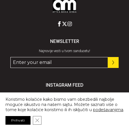
NEWSLETTER
Najnovije vesti u tvom sanducetu!
INSTAGRAM FEED
Pratite nas
@graziaserbia
Koristimo kolačiće kako bismo vam obezbedili najbolje
moguće iskustvo na našem sajtu. Možete saznati više o
tome koje kolačiće koristimo ili ih isključiti u
podešavanjima
.
Close GDPR Cookie Banner
Prihvati
© 2026 All Rights Reserved, GRAZIA.