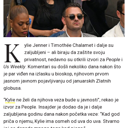
K
ylie Jenner i Timothée Chalamet i dalje su
zaljubljeni – ali biraju da zaštite svoju
privatnost, nedavno su otkrili izvori za
People
i
Us Weekly
. Komentari su došli nekoliko dana nakon što
je par viđen na izlasku u bioskop, njihovom prvom
jasnom javnom pojavljivanju od januarskih Zlatnih
globusa.
“
Kylie
ne želi da njihova veza bude u javnosti”, rekao je
izvor za People. Insajder je dodao da je i dalje
zaljubljena godinu dana nakon početka veze: “Kad god
priča o njemu, Kylie ima osmeh od uva do uva. Stvarno