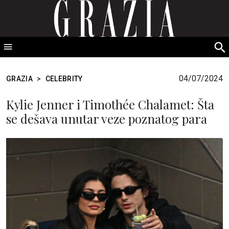
GRAZIA Srbija
S
fo
04/07/2024
GRAZIA
>
CELEBRITY
Kylie Jenner i Timothée Chalamet: Šta
se dešava unutar veze poznatog para