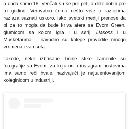
a onda samo 18. Venčali su se pre pet, a dete dobili pre
tri godine. Verovatno ćemo nešto više o razlozima
razlaza saznati uskoro, iako svetski mediji prenose da
bi za to mogla da bude kriva afera sa Evom Green,
glumicom sa kojom igra i u seriji
Liasons
i u
Musketarima – navodno su kolege provodile mnogo
vremena i van seta.
Takođe, neke izbrisane Tinine slike zamenile su
fotografije sa Evom, za koju on u instagram postovima
ima samo reči hvale, nazivajući je najtalentovanijom
koleginicom u industriji.