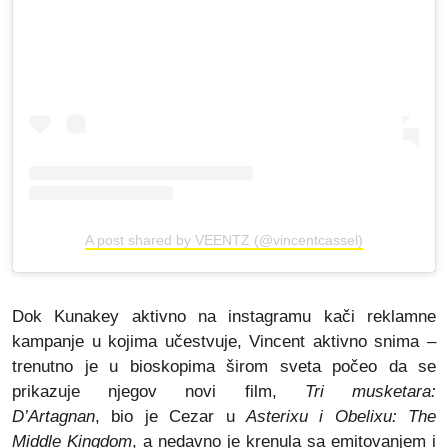
A post shared by VEENTZ (@vincentcassel)
Dok Kunakey aktivno na instagramu kači reklamne
kampanje u kojima učestvuje, Vincent aktivno snima –
trenutno je u bioskopima širom sveta počeo da se
prikazuje njegov novi film,
Tri musketara:
D’Artagnan
, bio je Cezar u
Asterixu i Obelixu: The
Middle Kingdom
, a nedavno je krenula sa emitovanjem i