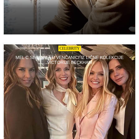
CELEBRITY
MEL C SE UDALA U VENČANICI IZ LIČNE KOLEKCIJE
VICTORIJE BECKHAM