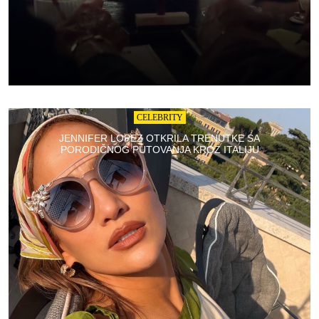
CELEBRITY
JENNIFER LOPEZ OTKRILA TRENUTKE SA
PORODIČNOG PUTOVANJA KROZ ITALIJU