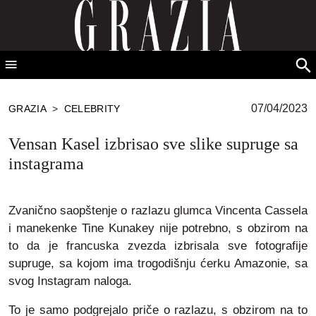
GRAZIA Srbija
Se
for
07/04/2023
GRAZIA
>
CELEBRITY
Vensan Kasel izbrisao sve slike supruge sa
instagrama
Zvanično saopštenje o razlazu glumca Vincenta Cassela
i manekenke Tine Kunakey nije potrebno, s obzirom na
to da je francuska zvezda izbrisala sve fotografije
supruge, sa kojom ima trogodišnju ćerku Amazonie, sa
svog Instagram naloga.
To je samo podgrejalo priče o razlazu, s obzirom na to