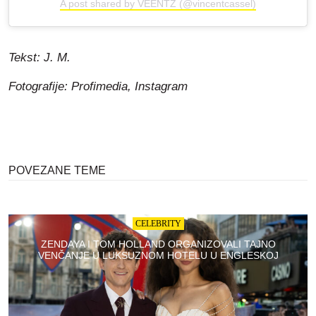
A post shared by VEENTZ (@vincentcassel)
Tekst: J. M.
Fotografije: Profimedia, Instagram
POVEZANE TEME
CELEBRITY
ZENDAYA I TOM HOLLAND ORGANIZOVALI TAJNO
VENČANJE U LUKSUZNOM HOTELU U ENGLESKOJ