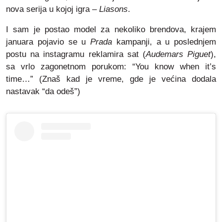
nova serija u kojoj igra –
Liasons
.
I sam je postao model za nekoliko brendova, krajem
januara pojavio se u
Prada
kampanji, a u poslednjem
postu na instagramu reklamira sat (
Audemars Piguet
),
sa vrlo zagonetnom porukom: “You know when it’s
time…” (Znaš kad je vreme, gde je većina dodala
nastavak “da odeš”)