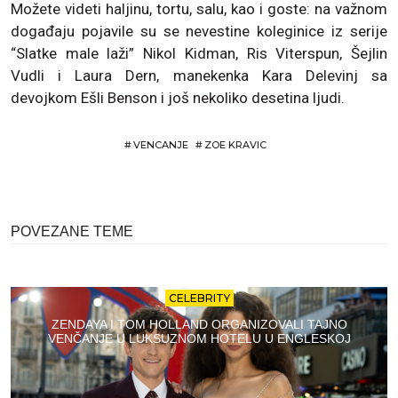
Možete videti haljinu, tortu, salu, kao i goste: na važnom
događaju pojavile su se nevestine koleginice iz serije
“Slatke male laži” Nikol Kidman, Ris Viterspun, Šejlin
Vudli i Laura Dern, manekenka Kara Delevinj sa
devojkom Ešli Benson i još nekoliko desetina ljudi.
#
VENCANJE
#
ZOE KRAVIC
POVEZANE TEME
CELEBRITY
ZENDAYA I TOM HOLLAND ORGANIZOVALI TAJNO
VENČANJE U LUKSUZNOM HOTELU U ENGLESKOJ