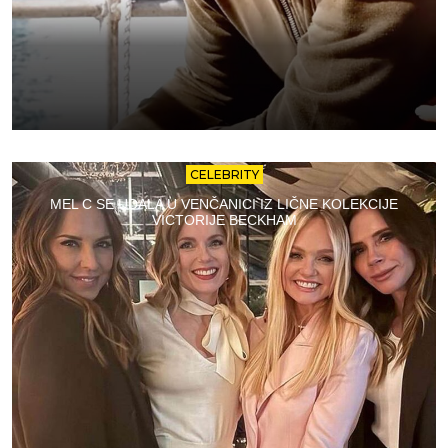
CELEBRITY
MEL C SE UDALA U VENČANICI IZ LIČNE KOLEKCIJE
VICTORIJE BECKHAM