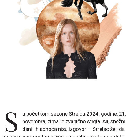
S
a početkom sezone Strelca 2024. godine, 21.
novembra, zima je zvanično stigla. Ali, snežni
dani i hladnoća nisu izgovor — Strelac želi da
deluje i uvek postigne više, a posebno će to osetiti tri