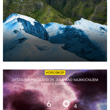
HOROSKOP
ZAŠTO SVI PRIČAJU O 29. JULU KAO NAJMOĆNIJEM
DANU U GODINI?