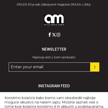
GRAZIA.RS je web izdanje print magazina GRAZIA u Srbiji.
NEWSLETTER
Najnovije vesti u tvom sanducetu!
INSTAGRAM FEED
Pratite nas
@graziaserbia
Koristimo kolačiće kako bismo vam obezbedili najbolje
moguće iskustvo na našem sajtu. Možete saznati više o
tome koje kolačiće koristimo ili ih isključiti u
podešavanjima
.