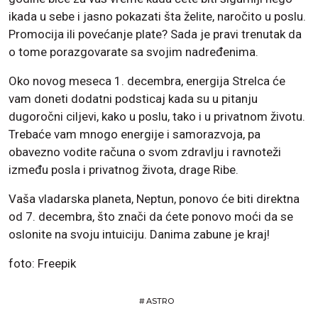
ikada u sebe i jasno pokazati šta želite, naročito u poslu.
Promocija ili povećanje plate? Sada je pravi trenutak da
o tome porazgovarate sa svojim nadređenima.
Oko novog meseca 1. decembra, energija Strelca će
vam doneti dodatni podsticaj kada su u pitanju
dugoročni ciljevi, kako u poslu, tako i u privatnom životu.
Trebaće vam mnogo energije i samorazvoja, pa
obavezno vodite računa o svom zdravlju i ravnoteži
između posla i privatnog života, drage Ribe.
Vaša vladarska planeta, Neptun, ponovo će biti direktna
od 7. decembra, što znači da ćete ponovo moći da se
oslonite na svoju intuiciju. Danima zabune je kraj!
foto: Freepik
#
ASTRO