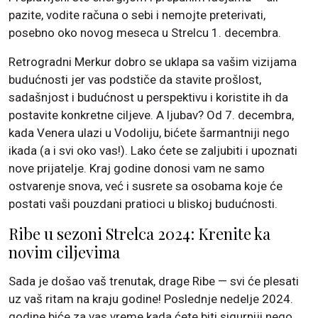
pazite, vodite računa o sebi i nemojte preterivati,
posebno oko novog meseca u Strelcu 1. decembra.
Retrogradni Merkur dobro se uklapa sa vašim vizijama
budućnosti jer vas podstiče da stavite prošlost,
sadašnjost i budućnost u perspektivu i koristite ih da
postavite konkretne ciljeve. A ljubav? Od 7. decembra,
kada Venera ulazi u Vodoliju, bićete šarmantniji nego
ikada (a i svi oko vas!). Lako ćete se zaljubiti i upoznati
nove prijatelje. Kraj godine donosi vam ne samo
ostvarenje snova, već i susrete sa osobama koje će
postati vaši pouzdani pratioci u bliskoj budućnosti.
Ribe u sezoni Strelca 2024: Krenite ka
novim ciljevima
Sada je došao vaš trenutak, drage Ribe — svi će plesati
uz vaš ritam na kraju godine! Poslednje nedelje 2024.
godine biće za vas vreme kada ćete biti sigurniji nego