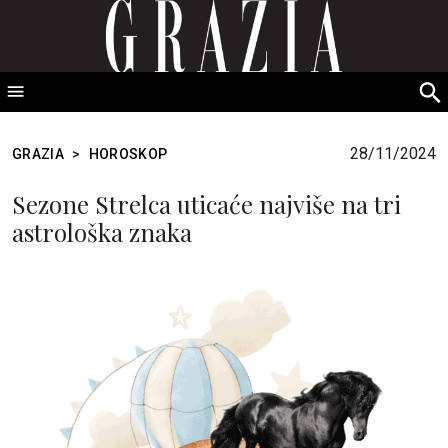
GRAZIA Srbija
S
fo
28/11/2024
GRAZIA
>
HOROSKOP
Sezone Strelca uticaće najviše na tri
astrološka znaka