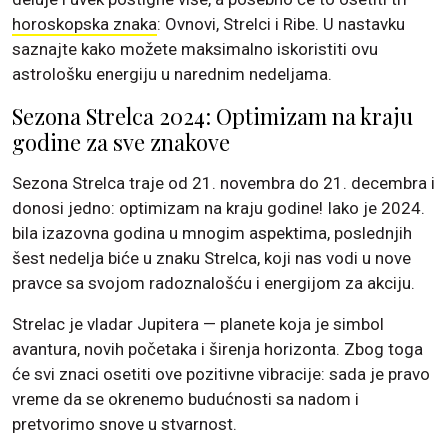
horoskopska znaka
: Ovnovi, Strelci i Ribe. U nastavku
saznajte kako možete maksimalno iskoristiti ovu
astrološku energiju u narednim nedeljama.
Sezona Strelca 2024: Optimizam na kraju
godine za sve znakove
Sezona Strelca traje od 21. novembra do 21. decembra i
donosi jedno: optimizam na kraju godine! Iako je 2024.
bila izazovna godina u mnogim aspektima, poslednjih
šest nedelja biće u znaku Strelca, koji nas vodi u nove
pravce sa svojom radoznalošću i energijom za akciju.
Strelac je vladar Jupitera — planete koja je simbol
avantura, novih početaka i širenja horizonta. Zbog toga
će svi znaci osetiti ove pozitivne vibracije: sada je pravo
vreme da se okrenemo budućnosti sa nadom i
pretvorimo snove u stvarnost.