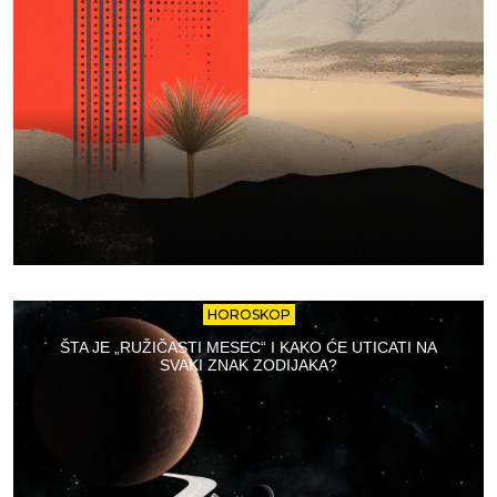
HOROSKOP
ŠTA JE „RUŽIČASTI MESEC“ I KAKO ĆE UTICATI NA
SVAKI ZNAK ZODIJAKA?