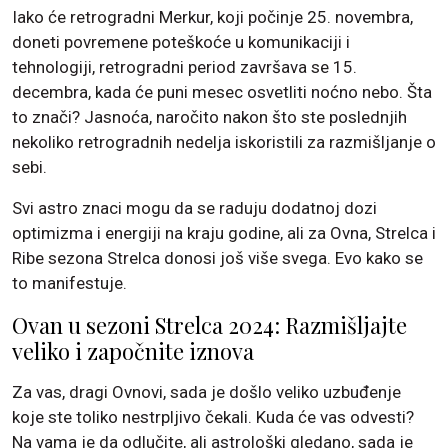
Iako će retrogradni Merkur, koji počinje 25. novembra,
doneti povremene poteškoće u komunikaciji i
tehnologiji, retrogradni period završava se 15.
decembra, kada će puni mesec osvetliti noćno nebo. Šta
to znači? Jasnoća, naročito nakon što ste poslednjih
nekoliko retrogradnih nedelja iskoristili za razmišljanje o
sebi.
Svi astro znaci mogu da se raduju dodatnoj dozi
optimizma i energiji na kraju godine, ali za Ovna, Strelca i
Ribe sezona Strelca donosi još više svega. Evo kako se
to manifestuje.
Ovan u sezoni Strelca 2024: Razmišljajte
veliko i započnite iznova
Za vas, dragi Ovnovi, sada je došlo veliko uzbuđenje
koje ste toliko nestrpljivo čekali. Kuda će vas odvesti?
Na vama je da odlučite, ali astrološki gledano, sada je