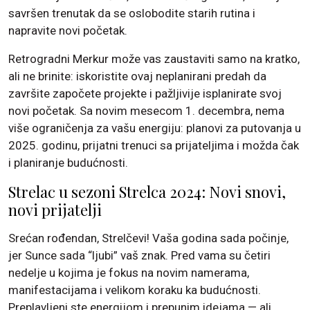
savršen trenutak da se oslobodite starih rutina i
napravite novi početak.
Retrogradni Merkur može vas zaustaviti samo na kratko,
ali ne brinite: iskoristite ovaj neplanirani predah da
završite započete projekte i pažljivije isplanirate svoj
novi početak. Sa novim mesecom 1. decembra, nema
više ograničenja za vašu energiju: planovi za putovanja u
2025. godinu, prijatni trenuci sa prijateljima i možda čak
i planiranje budućnosti.
Strelac u sezoni Strelca 2024: Novi snovi,
novi prijatelji
Srećan rođendan, Strelčevi! Vaša godina sada počinje,
jer Sunce sada “ljubi” vaš znak. Pred vama su četiri
nedelje u kojima je fokus na novim namerama,
manifestacijama i velikom koraku ka budućnosti.
Preplavljeni ste energijom i prepunim idejama — ali