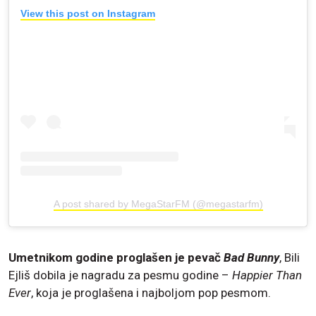
View this post on Instagram
A post shared by MegaStarFM (@megastarfm)
Umetnikom godine proglašen je pevač
Bad Bunny
, Bili
Ejliš dobila je nagradu za pesmu godine –
Happier Than
Ever
, koja je proglašena i najboljom pop pesmom.