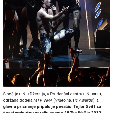
Sinoć je u Nju Džersiju, u Prudenšal centru u Njuarku,
održana dodela
MTV VMA
(
Video Music Awards
), a
glavno priznanje pripalo je pevačici Tejlor Svift za
desetominutnu verziju pesme
All Too Well
iz 2012.