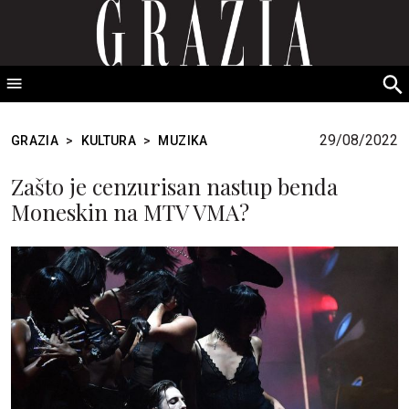
GRAZIA Srbija
S
fo
29/08/2022
GRAZIA
>
KULTURA
>
MUZIKA
Zašto je cenzurisan nastup benda
Moneskin na MTV VMA?