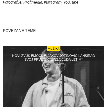
Fotografije: Profimedia, Instagram, YouTube
POVEZANE TEME
MUZIKA
NOVI ZVUK EMOCIJE: JAKOV JOZINOVIĆ LANSIRAO
SVOJ PRVENAC „JA ZA ČUDA LETIM”