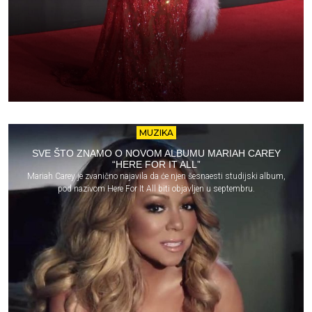
MUZIKA
SVE ŠTO ZNAMO O NOVOM ALBUMU MARIAH CAREY
“HERE FOR IT ALL”
Mariah Carey je zvanično najavila da će njen šesnaesti studijski album,
pod nazivom Here For It All biti objavljen u septembru.