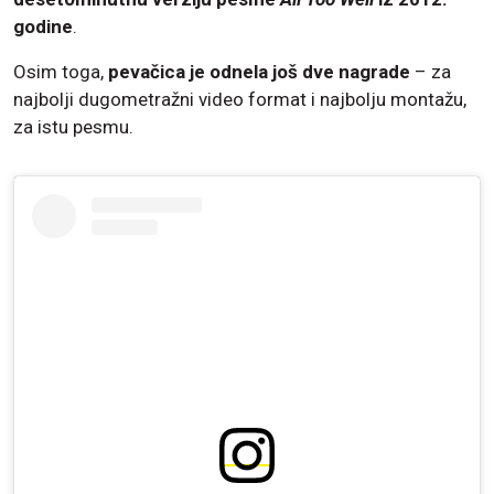
godine
.
Osim toga,
pevačica je odnela još dve nagrade
– za
najbolji dugometražni video format i najbolju montažu,
za istu pesmu.