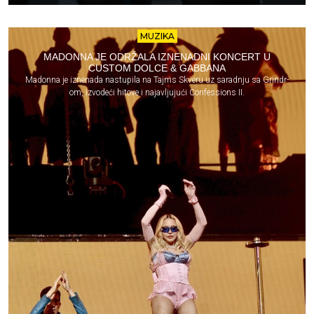
MUZIKA
MADONNA JE ODRŽALA IZNENADNI KONCERT U
CUSTOM DOLCE & GABBANA
Madonna je iznenada nastupila na Tajms Skveru uz saradnju sa Grindr-
om, izvodeći hitove i najavljujući Confessions II.