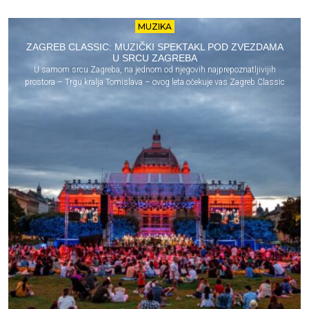
MUZIKA
ZAGREB CLASSIC: MUZIČKI SPEKTAKL POD ZVEZDAMA
U SRCU ZAGREBA
U samom srcu Zagreba, na jednom od njegovih najprepoznatljivijih
prostora – Trgu kralja Tomislava – ovog leta očekuje vas Zagreb Classic