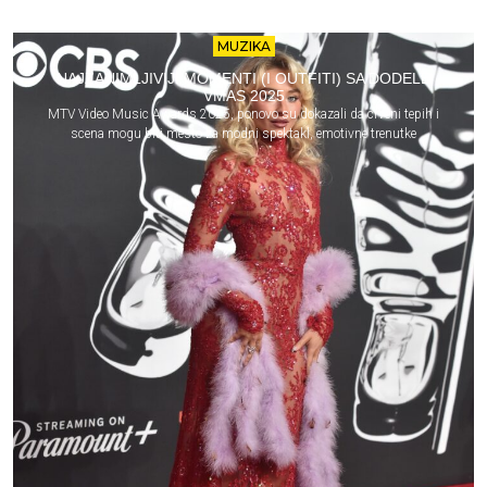
MUZIKA
NAJZANIMLJIVIJI MOMENTI (I OUTFITI) SA DODELE
VMAS 2025
MTV Video Music Awards 2025, ponovo su dokazali da crveni tepih i
scena mogu biti mesto za modni spektakl, emotivne trenutke