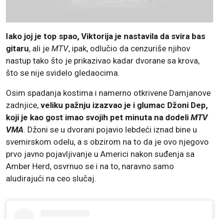
Iako joj je top spao, Viktorija je nastavila da svira bas
gitaru
, ali je
MTV
, ipak, odlučio da cenzuriše njihov
nastup tako što je prikazivao kadar dvorane sa krova,
što se nije svidelo gledaocima.
Osim spadanja kostima i namerno otkrivene Damjanove
zadnjice,
veliku pažnju izazvao je i glumac Džoni Dep,
koji je kao gost imao svojih pet minuta na dodeli
MTV
VMA
. Džoni se u dvorani pojavio lebdeći iznad bine u
svemirskom odelu, a s obzirom na to da je ovo njegovo
prvo javno pojavljivanje u Americi nakon suđenja sa
Amber Herd, osvrnuo se i na to, naravno samo
aludirajući na ceo slučaj.