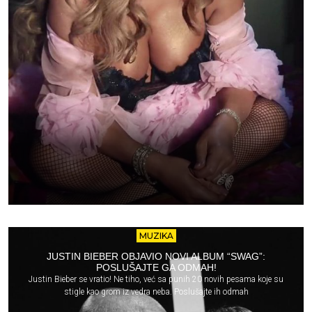
MUZIKA
JUSTIN BIEBER OBJAVIO NOVI ALBUM “SWAG”:
POSLUŠAJTE GA ODMAH!
Justin Bieber se vratio! Ne tiho, već sa punih 20 novih pesama koje su
stigle kao grom iz vedra neba. Poslušajte ih odmah