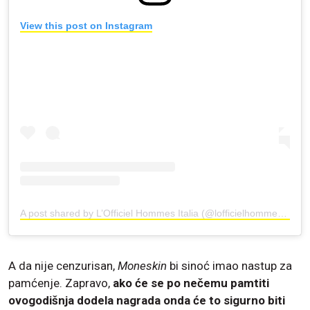
View this post on Instagram
A post shared by L’Officiel Hommes Italia (@lofficielhommesitalia)
A da nije cenzurisan,
Moneskin
bi sinoć imao nastup za
pamćenje. Zapravo,
ako će se po nečemu pamtiti
ovogodišnja dodela nagrada onda će to sigurno biti