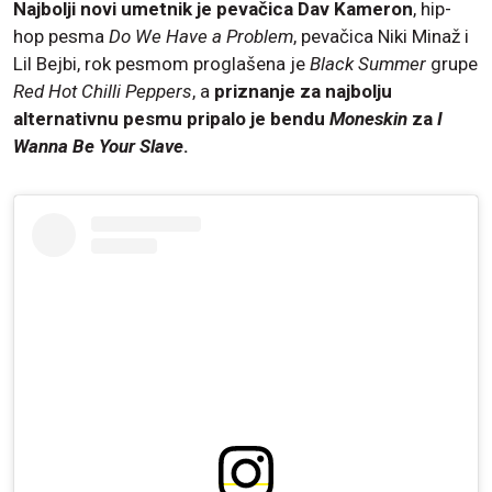
Najbolji novi umetnik je pevačica Dav Kameron
, hip-
hop pesma
Do We Have a Problem
, pevačica Niki Minaž i
Lil Bejbi, rok pesmom proglašena je
Black Summer
grupe
Red Hot Chilli Peppers
, a
priznanje za najbolju
alternativnu pesmu pripalo je bendu
Moneskin
za
I
Wanna Be Your Slave
.