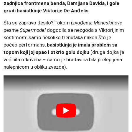
zadnjica frontmena benda, Damijana Davida, i gole
grudi basistkinje Viktorije De Anđelis.
Šta se zapravo desilo? Tokom izvođenja
Moneskinove
pesme
Supermodel
dogodila se nezgoda s Viktorijinim
kostimom: samo nekoliko trenutaka nakon što je
počeo performans,
basistkinja je imala problem sa
topom koji joj spao i otkrio golu dojku
(druga dojka je
već bila otkrivena – samo je bradavica bila prelepljena
nalepnicom u obliku zvezde).