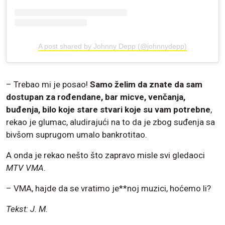
A post shared by Johnny Depp (@johnnydepp)
– Trebao mi je posao!
Samo želim da znate da sam
dostupan za rođendane, bar micve, venčanja,
buđenja, bilo koje stare stvari koje su vam potrebne
,
rekao je glumac, aludirajući na to da je zbog suđenja sa
bivšom suprugom umalo bankrotitao.
A onda je rekao nešto što zapravo misle svi gledaoci
MTV VMA
.
– VMA, hajde da se vratimo je**noj muzici, hoćemo li?
Tekst: J. M.